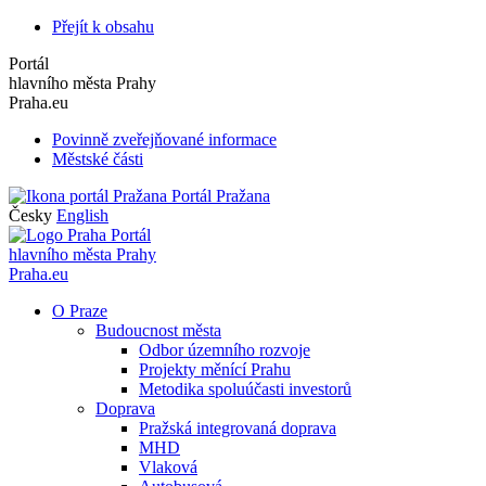
Přejít k obsahu
Portál
hlavního města Prahy
Praha.eu
Povinně zveřejňované informace
Městské části
Portál Pražana
Česky
English
Portál
hlavního města Prahy
Praha.eu
O Praze
Budoucnost města
Odbor územního rozvoje
Projekty měnící Prahu
Metodika spoluúčasti investorů
Doprava
Pražská integrovaná doprava
MHD
Vlaková