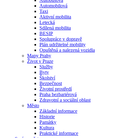
Autobusová
Automobilová
Taxi
Aktivní mobilita
Letecká
Sdílená mobilita
BESIP
Spolupráce v dopravě
Plán udržitelné mobility
Opuštěná a nalezená vozidla
Mapy Prahy
Život v Praze
Služby
Byty
Školství
Bezpečnost
Životní prostředí
Praha bezbariérová
Zdravotní a sociální oblast
Město
Základní informace
Historie
Památky
Kultura
Praktické informace