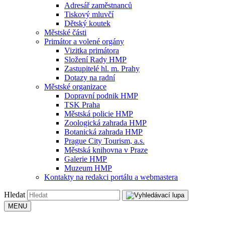
Adresář zaměstnanců
Tiskový mluvčí
Dětský koutek
Městské části
Primátor a volené orgány
Vizitka primátora
Složení Rady HMP
Zastupitelé hl. m. Prahy
Dotazy na radní
Městské organizace
Dopravní podnik HMP
TSK Praha
Městská policie HMP
Zoologická zahrada HMP
Botanická zahrada HMP
Prague City Tourism, a.s.
Městská knihovna v Praze
Galerie HMP
Muzeum HMP
Kontakty na redakci portálu a webmastera
Hledat
MENU