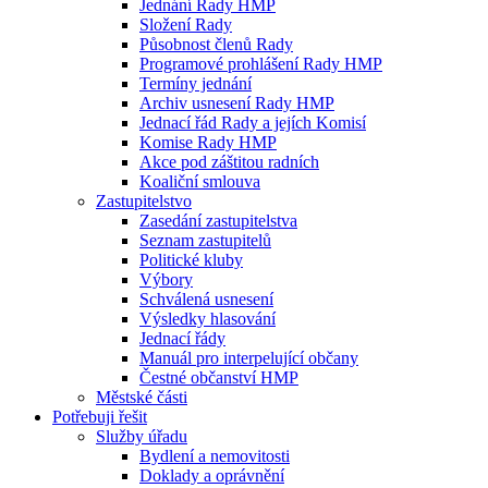
Jednání Rady HMP
Složení Rady
Působnost členů Rady
Programové prohlášení Rady HMP
Termíny jednání
Archiv usnesení Rady HMP
Jednací řád Rady a jejích Komisí
Komise Rady HMP
Akce pod záštitou radních
Koaliční smlouva
Zastupitelstvo
Zasedání zastupitelstva
Seznam zastupitelů
Politické kluby
Výbory
Schválená usnesení
Výsledky hlasování
Jednací řády
Manuál pro interpelující občany
Čestné občanství HMP
Městské části
Potřebuji řešit
Služby úřadu
Bydlení a nemovitosti
Doklady a oprávnění