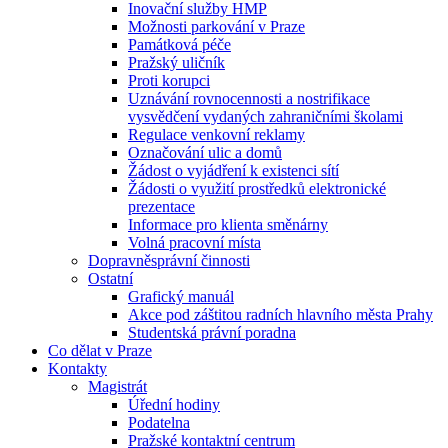
Inovační služby HMP
Možnosti parkování v Praze
Památková péče
Pražský uličník
Proti korupci
Uznávání rovnocennosti a nostrifikace
vysvědčení vydaných zahraničními školami
Regulace venkovní reklamy
Označování ulic a domů
Žádost o vyjádření k existenci sítí
Žádosti o využití prostředků elektronické
prezentace
Informace pro klienta směnárny
Volná pracovní místa
Dopravněsprávní činnosti
Ostatní
Grafický manuál
Akce pod záštitou radních hlavního města Prahy
Studentská právní poradna
Co dělat v Praze
Kontakty
Magistrát
Úřední hodiny
Podatelna
Pražské kontaktní centrum