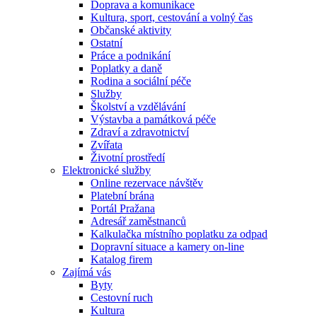
Doprava a komunikace
Kultura, sport, cestování a volný čas
Občanské aktivity
Ostatní
Práce a podnikání
Poplatky a daně
Rodina a sociální péče
Služby
Školství a vzdělávání
Výstavba a památková péče
Zdraví a zdravotnictví
Zvířata
Životní prostředí
Elektronické služby
Online rezervace návštěv
Platební brána
Portál Pražana
Adresář zaměstnanců
Kalkulačka místního poplatku za odpad
Dopravní situace a kamery on-line
Katalog firem
Zajímá vás
Byty
Cestovní ruch
Kultura