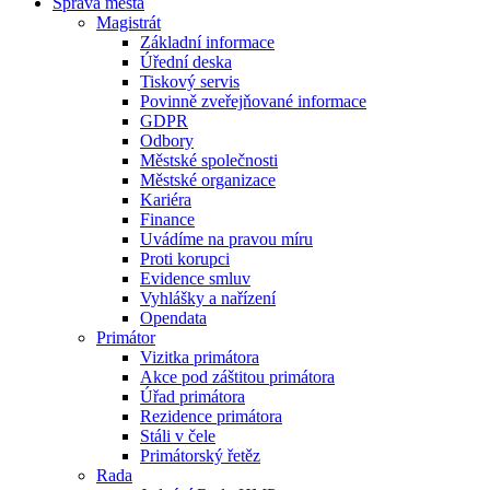
Správa města
Magistrát
Základní informace
Úřední deska
Tiskový servis
Povinně zveřejňované informace
GDPR
Odbory
Městské společnosti
Městské organizace
Kariéra
Finance
Uvádíme na pravou míru
Proti korupci
Evidence smluv
Vyhlášky a nařízení
Opendata
Primátor
Vizitka primátora
Akce pod záštitou primátora
Úřad primátora
Rezidence primátora
Stáli v čele
Primátorský řetěz
Rada