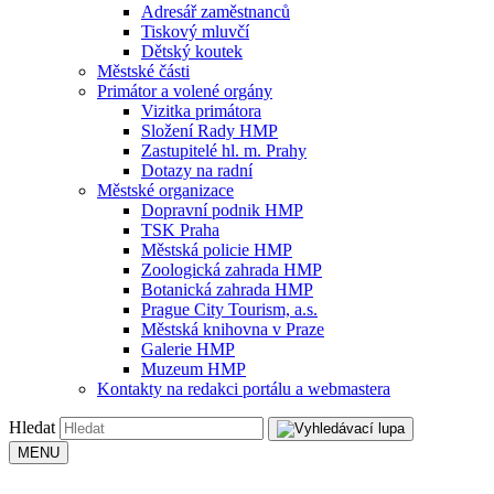
Adresář zaměstnanců
Tiskový mluvčí
Dětský koutek
Městské části
Primátor a volené orgány
Vizitka primátora
Složení Rady HMP
Zastupitelé hl. m. Prahy
Dotazy na radní
Městské organizace
Dopravní podnik HMP
TSK Praha
Městská policie HMP
Zoologická zahrada HMP
Botanická zahrada HMP
Prague City Tourism, a.s.
Městská knihovna v Praze
Galerie HMP
Muzeum HMP
Kontakty na redakci portálu a webmastera
Hledat
MENU