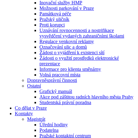
Inovační služby HMP
Možnosti parkování v Praze
Památková péče
Pražský uličník
Proti korupci
Uznávání rovnocennosti a nostrifikace
vysvědčení vydaných zahraničními školami
Regulace venkovní reklamy
Označování ulic a domů
Žádost o vyjádření k existenci sítí
Žádosti o využití prostředků elektronické
prezentace
Informace pro klienta směnárny
Volná pracovní místa
Dopravněsprávní činnosti
Ostatní
Grafický manuál
Akce pod záštitou radních hlavního města Prahy
Studentská právní poradna
Co dělat v Praze
Kontakty
Magistrát
Úřední hodiny
Podatelna
Pražské kontaktní centrum