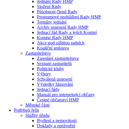
Jednání Rady HMP
Složení Rady
Působnost členů Rady
Programové prohlášení Rady HMP
Termíny jednání
Archiv usnesení Rady HMP
Jednací řád Rady a jejích Komisí
Komise Rady HMP
Akce pod záštitou radních
Koaliční smlouva
Zastupitelstvo
Zasedání zastupitelstva
Seznam zastupitelů
Politické kluby
Výbory
Schválená usnesení
Výsledky hlasování
Jednací řády
Manuál pro interpelující občany
Čestné občanství HMP
Městské části
Potřebuji řešit
Služby úřadu
Bydlení a nemovitosti
Doklady a oprávnění