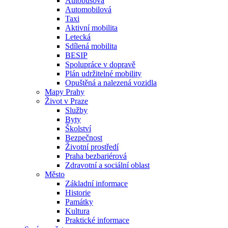
Autobusová
Automobilová
Taxi
Aktivní mobilita
Letecká
Sdílená mobilita
BESIP
Spolupráce v dopravě
Plán udržitelné mobility
Opuštěná a nalezená vozidla
Mapy Prahy
Život v Praze
Služby
Byty
Školství
Bezpečnost
Životní prostředí
Praha bezbariérová
Zdravotní a sociální oblast
Město
Základní informace
Historie
Památky
Kultura
Praktické informace