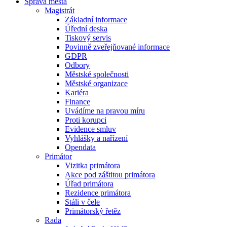
Správa města
Magistrát
Základní informace
Úřední deska
Tiskový servis
Povinně zveřejňované informace
GDPR
Odbory
Městské společnosti
Městské organizace
Kariéra
Finance
Uvádíme na pravou míru
Proti korupci
Evidence smluv
Vyhlášky a nařízení
Opendata
Primátor
Vizitka primátora
Akce pod záštitou primátora
Úřad primátora
Rezidence primátora
Stáli v čele
Primátorský řetěz
Rada