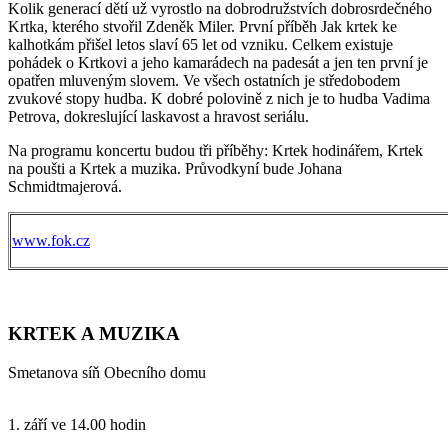
Kolik generací dětí už vyrostlo na dobrodružstvích dobrosrdečného
Krtka, kterého stvořil Zdeněk Miler. První příběh Jak krtek ke
kalhotkám přišel letos slaví 65 let od vzniku. Celkem existuje
pohádek o Krtkovi a jeho kamarádech na padesát a jen ten první je
opatřen mluveným slovem. Ve všech ostatních je středobodem
zvukové stopy hudba. K dobré polovině z nich je to hudba Vadima
Petrova, dokreslující laskavost a hravost seriálu.
Na programu koncertu budou tři příběhy: Krtek hodinářem, Krtek
na poušti a Krtek a muzika. Průvodkyní bude Johana
Schmidtmajerová.
www.fok.cz
KRTEK A MUZIKA
Smetanova síň Obecního domu
1. září ve 14.00 hodin