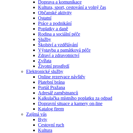
Doprava a komunikace
Kultura, sport, cestování a volný čas
Občanské aktivity
Ostatní
Práce a podnikání
Poplatky a daně
Rodina a sociální péče
Služby
Školství a vzdělávání
Výstavba a památková péče
Zdraví a zdravotnictví
Zvířata
Životní prostředí
Elektronické služby
Online rezervace návštěv
Platební brána
Portál Pražana
Adresář zaměstnanců
Kalkulačka místního poplatku za odpad
Dopravní situace a kamery on-line
Katalog firem
Zajímá vás
Byty
Cestovní ruch
Kultura