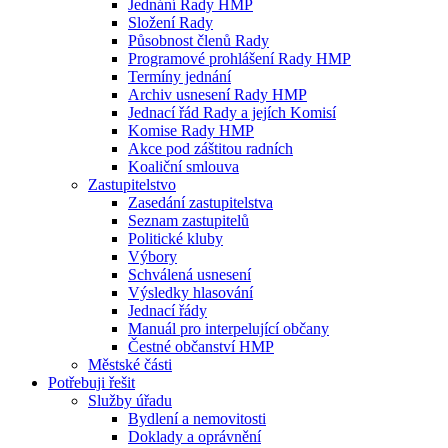
Jednání Rady HMP
Složení Rady
Působnost členů Rady
Programové prohlášení Rady HMP
Termíny jednání
Archiv usnesení Rady HMP
Jednací řád Rady a jejích Komisí
Komise Rady HMP
Akce pod záštitou radních
Koaliční smlouva
Zastupitelstvo
Zasedání zastupitelstva
Seznam zastupitelů
Politické kluby
Výbory
Schválená usnesení
Výsledky hlasování
Jednací řády
Manuál pro interpelující občany
Čestné občanství HMP
Městské části
Potřebuji řešit
Služby úřadu
Bydlení a nemovitosti
Doklady a oprávnění