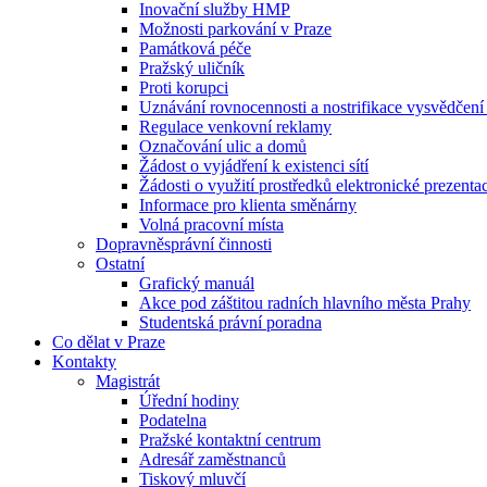
Inovační služby HMP
Možnosti parkování v Praze
Památková péče
Pražský uličník
Proti korupci
Uznávání rovnocennosti a nostrifikace vysvědčen
Regulace venkovní reklamy
Označování ulic a domů
Žádost o vyjádření k existenci sítí
Žádosti o využití prostředků elektronické prezenta
Informace pro klienta směnárny
Volná pracovní místa
Dopravněsprávní činnosti
Ostatní
Grafický manuál
Akce pod záštitou radních hlavního města Prahy
Studentská právní poradna
Co dělat v Praze
Kontakty
Magistrát
Úřední hodiny
Podatelna
Pražské kontaktní centrum
Adresář zaměstnanců
Tiskový mluvčí