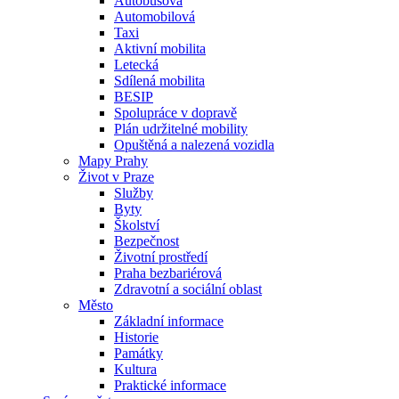
Autobusová
Automobilová
Taxi
Aktivní mobilita
Letecká
Sdílená mobilita
BESIP
Spolupráce v dopravě
Plán udržitelné mobility
Opuštěná a nalezená vozidla
Mapy Prahy
Život v Praze
Služby
Byty
Školství
Bezpečnost
Životní prostředí
Praha bezbariérová
Zdravotní a sociální oblast
Město
Základní informace
Historie
Památky
Kultura
Praktické informace