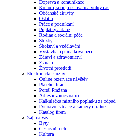
Doprava a komunikace
Kultura, sport, cestování a volný čas
Občanské aktivity
Ostatní
Práce a podnikání
Poplatky a daně
Rodina a sociální péče
Služby
Školství a vzdělávání
Výstavba a památková péče
Zdraví a zdravotnictví
Zvířata
Životní prostředí
Elektronické služby
Online rezervace návštěv
Platební brána
Portál Pražana
Adresář zaměstnanců
Kalkulačka místního poplatku za odpad
Dopravní situace a kamery on-line
Katalog firem
Zajímá vás
Byty
Cestovní ruch
Kultura