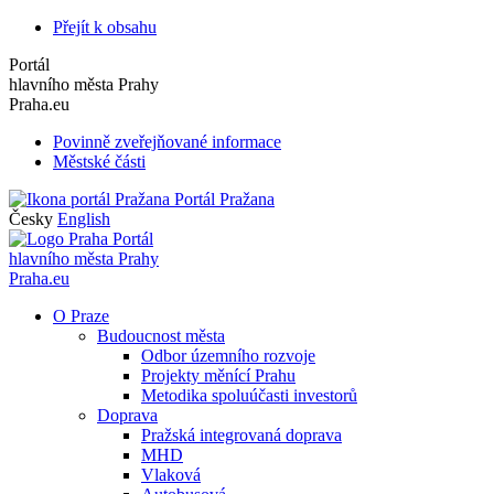
Přejít k obsahu
Portál
hlavního města Prahy
Praha.eu
Povinně zveřejňované informace
Městské části
Portál Pražana
Česky
English
Portál
hlavního města Prahy
Praha.eu
O Praze
Budoucnost města
Odbor územního rozvoje
Projekty měnící Prahu
Metodika spoluúčasti investorů
Doprava
Pražská integrovaná doprava
MHD
Vlaková