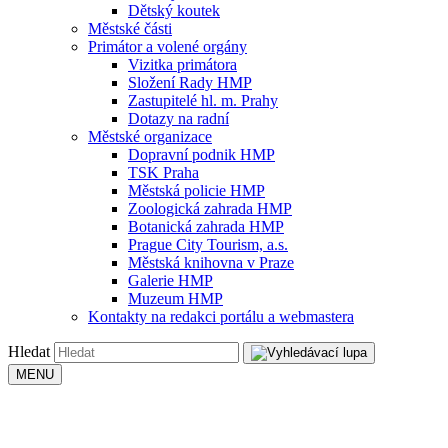
Dětský koutek
Městské části
Primátor a volené orgány
Vizitka primátora
Složení Rady HMP
Zastupitelé hl. m. Prahy
Dotazy na radní
Městské organizace
Dopravní podnik HMP
TSK Praha
Městská policie HMP
Zoologická zahrada HMP
Botanická zahrada HMP
Prague City Tourism, a.s.
Městská knihovna v Praze
Galerie HMP
Muzeum HMP
Kontakty na redakci portálu a webmastera
Hledat
MENU