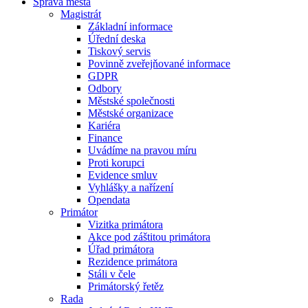
Správa města
Magistrát
Základní informace
Úřední deska
Tiskový servis
Povinně zveřejňované informace
GDPR
Odbory
Městské společnosti
Městské organizace
Kariéra
Finance
Uvádíme na pravou míru
Proti korupci
Evidence smluv
Vyhlášky a nařízení
Opendata
Primátor
Vizitka primátora
Akce pod záštitou primátora
Úřad primátora
Rezidence primátora
Stáli v čele
Primátorský řetěz
Rada