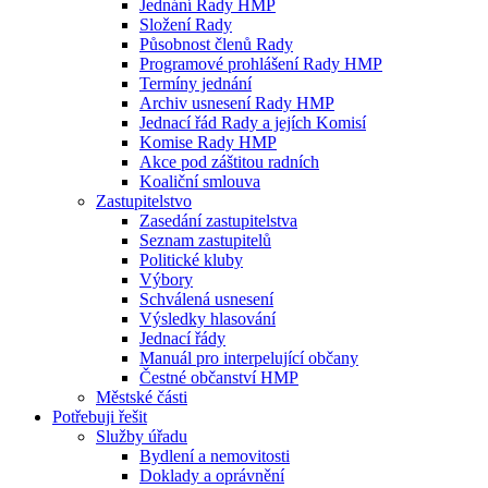
Jednání Rady HMP
Složení Rady
Působnost členů Rady
Programové prohlášení Rady HMP
Termíny jednání
Archiv usnesení Rady HMP
Jednací řád Rady a jejích Komisí
Komise Rady HMP
Akce pod záštitou radních
Koaliční smlouva
Zastupitelstvo
Zasedání zastupitelstva
Seznam zastupitelů
Politické kluby
Výbory
Schválená usnesení
Výsledky hlasování
Jednací řády
Manuál pro interpelující občany
Čestné občanství HMP
Městské části
Potřebuji řešit
Služby úřadu
Bydlení a nemovitosti
Doklady a oprávnění