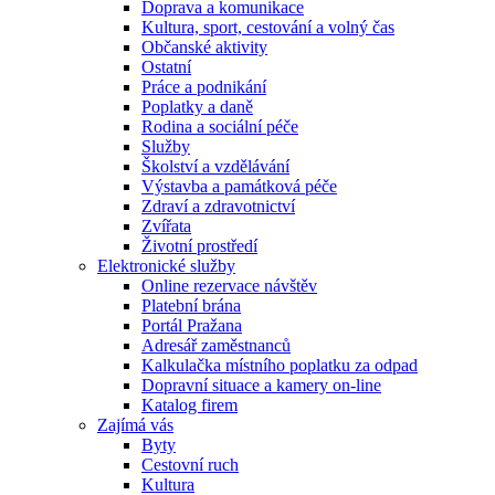
Doprava a komunikace
Kultura, sport, cestování a volný čas
Občanské aktivity
Ostatní
Práce a podnikání
Poplatky a daně
Rodina a sociální péče
Služby
Školství a vzdělávání
Výstavba a památková péče
Zdraví a zdravotnictví
Zvířata
Životní prostředí
Elektronické služby
Online rezervace návštěv
Platební brána
Portál Pražana
Adresář zaměstnanců
Kalkulačka místního poplatku za odpad
Dopravní situace a kamery on-line
Katalog firem
Zajímá vás
Byty
Cestovní ruch
Kultura