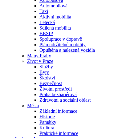
Autobusová
Automobilová
Taxi
Aktivní mobilita
Letecká
Sdílená mobilita
BESIP
Spolupráce v dopravě
Plán udržitelné mobility
Opuštěná a nalezená vozidla
Mapy Prahy
Život v Praze
Služby
Byty
Školství
Bezpečnost
Životní prostředí
Praha bezbariérová
Zdravotní a sociální oblast
Město
Základní informace
Historie
Památky
Kultura
Praktické informace