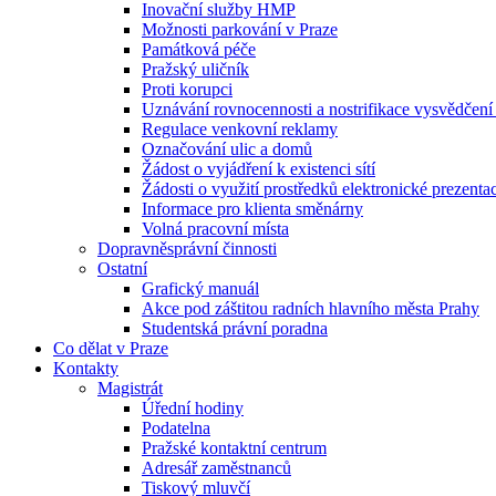
Inovační služby HMP
Možnosti parkování v Praze
Památková péče
Pražský uličník
Proti korupci
Uznávání rovnocennosti a nostrifikace vysvědčen
Regulace venkovní reklamy
Označování ulic a domů
Žádost o vyjádření k existenci sítí
Žádosti o využití prostředků elektronické prezenta
Informace pro klienta směnárny
Volná pracovní místa
Dopravněsprávní činnosti
Ostatní
Grafický manuál
Akce pod záštitou radních hlavního města Prahy
Studentská právní poradna
Co dělat v Praze
Kontakty
Magistrát
Úřední hodiny
Podatelna
Pražské kontaktní centrum
Adresář zaměstnanců
Tiskový mluvčí