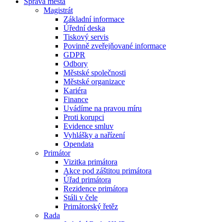
Správa města
Magistrát
Základní informace
Úřední deska
Tiskový servis
Povinně zveřejňované informace
GDPR
Odbory
Městské společnosti
Městské organizace
Kariéra
Finance
Uvádíme na pravou míru
Proti korupci
Evidence smluv
Vyhlášky a nařízení
Opendata
Primátor
Vizitka primátora
Akce pod záštitou primátora
Úřad primátora
Rezidence primátora
Stáli v čele
Primátorský řetěz
Rada