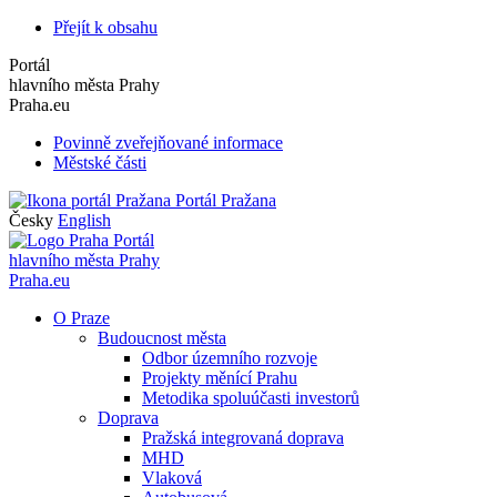
Přejít k obsahu
Portál
hlavního města Prahy
Praha.eu
Povinně zveřejňované informace
Městské části
Portál Pražana
Česky
English
Portál
hlavního města Prahy
Praha.eu
O Praze
Budoucnost města
Odbor územního rozvoje
Projekty měnící Prahu
Metodika spoluúčasti investorů
Doprava
Pražská integrovaná doprava
MHD
Vlaková