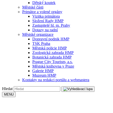
Dětský koutek
Městské části
Primátor a volené orgány
Vizitka primátora
Složení Rady HMP
Zastupitelé hl. m. Prahy
Dotazy na radní
Městské organizace
Dopravní podnik HMP
TSK Praha
Městská policie HMP
Zoologická zahrada HMP
Botanická zahrada HMP
Prague City Tourism, a.s.
Městská knihovna v Praze
Galerie HMP
Muzeum HMP
Kontakty na redakci portálu a webmastera
Hledat
MENU