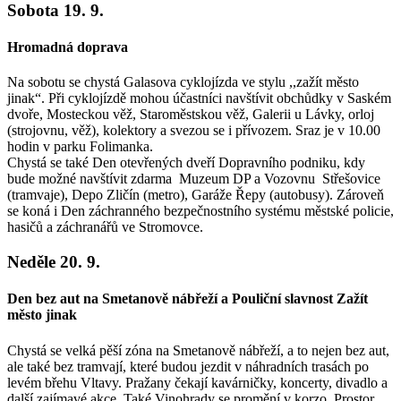
Sobota 19. 9.
Hromadná doprava
Na sobotu se chystá Galasova cyklojízda ve stylu ,,zažít město
jinak“. Při cyklojízdě mohou účastníci navštívit obchůdky v Saském
dvoře, Mosteckou věž, Staroměstskou věž, Galerii u Lávky, orloj
(strojovnu, věž), kolektory a svezou se i přívozem. Sraz je v 10.00
hodin v parku Folimanka.
Chystá se také Den otevřených dveří Dopravního podniku, kdy
bude možné navštívit zdarma Muzeum DP a Vozovnu Střešovice
(tramvaje), Depo Zličín (metro), Garáže Řepy (autobusy). Zároveň
se koná i Den záchranného bezpečnostního systému městské policie,
hasičů a záchranářů ve Stromovce.
Neděle 20. 9.
Den bez aut na Smetanově nábřeží a Pouliční slavnost Zažít
město jinak
Chystá se velká pěší zóna na Smetanově nábřeží, a to nejen bez aut,
ale také bez tramvají, které budou jezdit v náhradních trasách po
levém břehu Vltavy. Pražany čekají kavárničky, koncerty, divadlo a
další zajímavé akce. Také Vinohrady se promění v korzo. Prostor