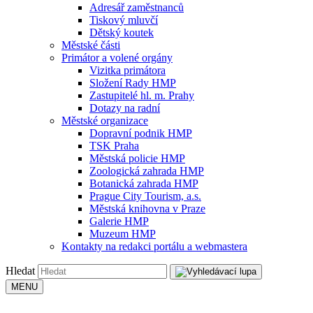
Adresář zaměstnanců
Tiskový mluvčí
Dětský koutek
Městské části
Primátor a volené orgány
Vizitka primátora
Složení Rady HMP
Zastupitelé hl. m. Prahy
Dotazy na radní
Městské organizace
Dopravní podnik HMP
TSK Praha
Městská policie HMP
Zoologická zahrada HMP
Botanická zahrada HMP
Prague City Tourism, a.s.
Městská knihovna v Praze
Galerie HMP
Muzeum HMP
Kontakty na redakci portálu a webmastera
Hledat
MENU