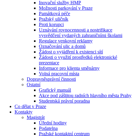
Inovační služby HMP
Možnosti parkování v Praze
Památková péče
Pražský uličník
Proti korupci
Uznávání rovnocennosti a nostrifikace
vysvědčení vydaných zahraničními školami
Regulace venkovní reklamy
Označování ulic a domů
Žádost o vyjádření k existenci sítí
Žádosti o využití prostředků elektronické
prezentace
Informace pro klienta směnárny
Volná pracovní místa
Dopravněsprávní činnosti
Ostatní
Grafický manuál
Akce pod záštitou radních hlavního města Prahy
Studentská právní poradna
Co dělat v Praze
Kontakty
Magistrát
Úřední hodiny
Podatelna
Pražské kontaktní centrum