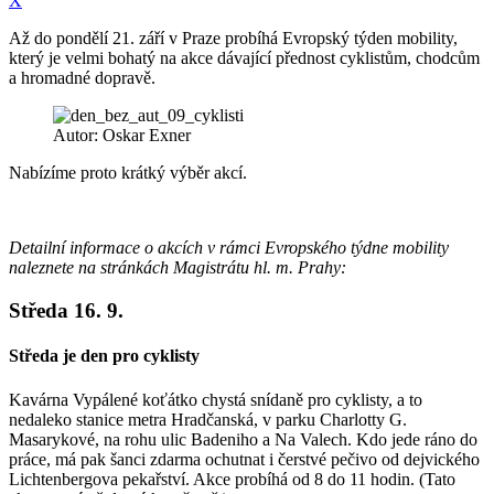
X
Až do pondělí 21. září v Praze probíhá Evropský týden mobility,
který je velmi bohatý na akce dávající přednost cyklistům, chodcům
a hromadné dopravě.
Autor: Oskar Exner
Nabízíme proto krátký výběr akcí.
Detailní informace o akcích v rámci Evropského týdne mobility
naleznete na stránkách Magistrátu hl. m. Prahy:
Středa 16. 9.
Středa je den pro cyklisty
Kavárna Vypálené koťátko chystá snídaně pro cyklisty, a to
nedaleko stanice metra Hradčanská, v parku Charlotty G.
Masarykové, na rohu ulic Badeniho a Na Valech. Kdo jede ráno do
práce, má pak šanci zdarma ochutnat i čerstvé pečivo od dejvického
Lichtenbergova pekařství. Akce probíhá od 8 do 11 hodin. (Tato