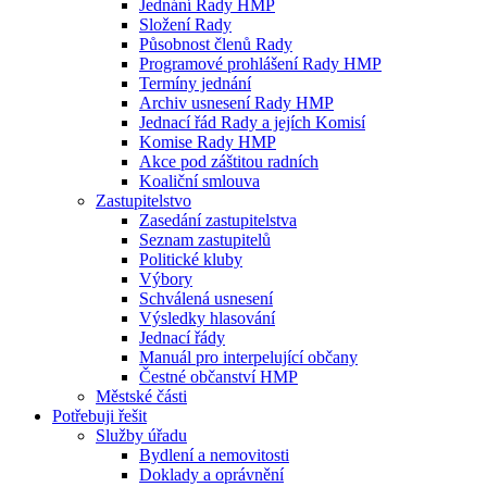
Jednání Rady HMP
Složení Rady
Působnost členů Rady
Programové prohlášení Rady HMP
Termíny jednání
Archiv usnesení Rady HMP
Jednací řád Rady a jejích Komisí
Komise Rady HMP
Akce pod záštitou radních
Koaliční smlouva
Zastupitelstvo
Zasedání zastupitelstva
Seznam zastupitelů
Politické kluby
Výbory
Schválená usnesení
Výsledky hlasování
Jednací řády
Manuál pro interpelující občany
Čestné občanství HMP
Městské části
Potřebuji řešit
Služby úřadu
Bydlení a nemovitosti
Doklady a oprávnění