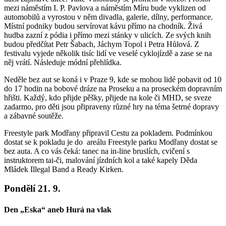
mezi náměstím I. P. Pavlova a náměstím Míru bude vyklizen od
automobilů a vyrostou v něm divadla, galerie, dílny, performance.
Místní podniky budou servírovat kávu přímo na chodník. Živá
hudba zazní z pódia i přímo mezi stánky v ulicích. Ze svých knih
budou předčítat Petr Šabach, Jáchym Topol i Petra Hůlová. Z
festivalu vyjede několik tisíc lidí ve veselé cyklojízdě a zase se na
něj vrátí. Následuje módní přehlídka.
Neděle bez aut se koná i v Praze 9, kde se mohou lidé pobavit od 10
do 17 hodin na bobové dráze na Proseku a na proseckém dopravním
hřišti. Každý, kdo přijde pěšky, přijede na kole či MHD, se sveze
zadarmo, pro děti jsou připraveny různé hry na téma šetrné dopravy
a zábavné soutěže.
Freestyle park Modřany připravil Cestu za pokladem. Podmínkou
dostat se k pokladu je do areálu Freestyle parku Modřany dostat se
bez auta. A co vás čeká: tanec na in-line bruslích, cvičení s
instruktorem tai-či, malování jízdních kol a také kapely Děda
Mládek Illegal Band a Ready Kirken.
Pondělí 21. 9.
Den „Eska“ aneb Hurá na vlak