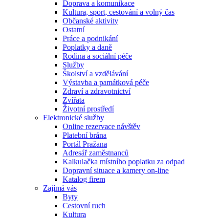
Doprava a komunikace
Kultura, sport, cestování a volný čas
Občanské aktivity
Ostatní
Práce a podnikání
Poplatky a daně
Rodina a sociální péče
Služby
Školství a vzdělávání
Výstavba a památková péče
Zdraví a zdravotnictví
Zvířata
Životní prostředí
Elektronické služby
Online rezervace návštěv
Platební brána
Portál Pražana
Adresář zaměstnanců
Kalkulačka místního poplatku za odpad
Dopravní situace a kamery on-line
Katalog firem
Zajímá vás
Byty
Cestovní ruch
Kultura