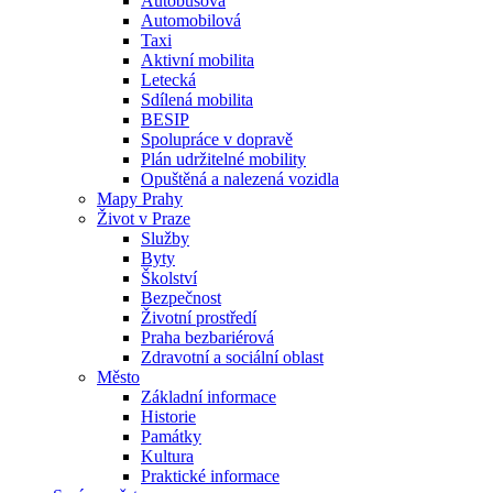
Autobusová
Automobilová
Taxi
Aktivní mobilita
Letecká
Sdílená mobilita
BESIP
Spolupráce v dopravě
Plán udržitelné mobility
Opuštěná a nalezená vozidla
Mapy Prahy
Život v Praze
Služby
Byty
Školství
Bezpečnost
Životní prostředí
Praha bezbariérová
Zdravotní a sociální oblast
Město
Základní informace
Historie
Památky
Kultura
Praktické informace