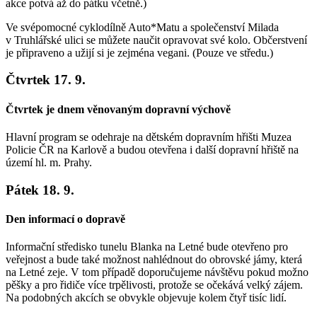
akce potvá až do pátku včetně.)
Ve svépomocné cyklodílně Auto*Matu a společenství Milada
v Truhlářské ulici se můžete naučit opravovat své kolo. Občerstvení
je připraveno a užijí si je zejména vegani. (Pouze ve středu.)
Čtvrtek 17. 9.
Čtvrtek je dnem věnovaným dopravní výchově
Hlavní program se odehraje na dětském dopravním hřišti Muzea
Policie ČR na Karlově a budou otevřena i další dopravní hřiště na
území hl. m. Prahy.
Pátek 18. 9.
Den informací o dopravě
Informační středisko tunelu Blanka na Letné bude otevřeno pro
veřejnost a bude také možnost nahlédnout do obrovské jámy, která
na Letné zeje. V tom případě doporučujeme návštěvu pokud možno
pěšky a pro řidiče více trpělivosti, protože se očekává velký zájem.
Na podobných akcích se obvykle objevuje kolem čtyř tisíc lidí.