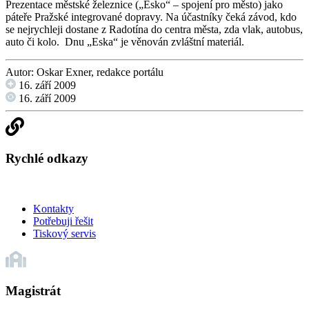
Prezentace městské železnice („Esko“ – spojení pro město) jako
páteře Pražské integrované dopravy. Na účastníky čeká závod, kdo
se nejrychleji dostane z Radotína do centra města, zda vlak, autobus,
auto či kolo. Dnu „Eska“ je věnován zvláštní materiál.
Autor: Oskar Exner, redakce portálu
16. září 2009
16. září 2009
Rychlé odkazy
Kontakty
Potřebuji řešit
Tiskový servis
Magistrát