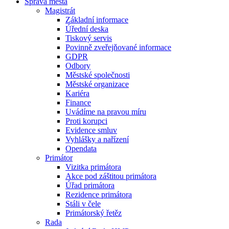
Správa města
Magistrát
Základní informace
Úřední deska
Tiskový servis
Povinně zveřejňované informace
GDPR
Odbory
Městské společnosti
Městské organizace
Kariéra
Finance
Uvádíme na pravou míru
Proti korupci
Evidence smluv
Vyhlášky a nařízení
Opendata
Primátor
Vizitka primátora
Akce pod záštitou primátora
Úřad primátora
Rezidence primátora
Stáli v čele
Primátorský řetěz
Rada