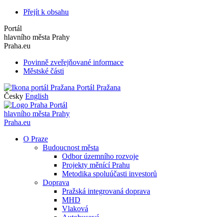
Přejít k obsahu
Portál
hlavního města Prahy
Praha.eu
Povinně zveřejňované informace
Městské části
Portál Pražana
Česky
English
Portál
hlavního města Prahy
Praha.eu
O Praze
Budoucnost města
Odbor územního rozvoje
Projekty měnící Prahu
Metodika spoluúčasti investorů
Doprava
Pražská integrovaná doprava
MHD
Vlaková