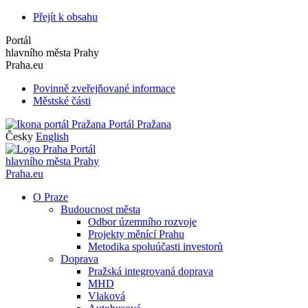
Přejít k obsahu
Portál
hlavního města Prahy
Praha.eu
Povinně zveřejňované informace
Městské části
Portál Pražana
Česky
English
Portál
hlavního města Prahy
Praha.eu
O Praze
Budoucnost města
Odbor územního rozvoje
Projekty měnící Prahu
Metodika spoluúčasti investorů
Doprava
Pražská integrovaná doprava
MHD
Vlaková