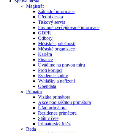
Správa města
Magistrát
Základní informace
Úřední deska
Tiskový servis
Povinně zveřejňované informace
GDPR
Odbory
Městské společnosti
Městské organizace
Kariéra
Finance
Uvádíme na pravou míru
Proti korupci
Evidence smluv
Vyhlášky a nařízení
Opendata
Primátor
Vizitka primátora
Akce pod záštitou primátora
Úřad primátora
Rezidence primátora
Stáli v čele
Primátorský řetěz
Rada