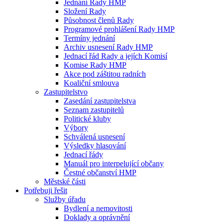
Jednání Rady HMP
Složení Rady
Působnost členů Rady
Programové prohlášení Rady HMP
Termíny jednání
Archiv usnesení Rady HMP
Jednací řád Rady a jejích Komisí
Komise Rady HMP
Akce pod záštitou radních
Koaliční smlouva
Zastupitelstvo
Zasedání zastupitelstva
Seznam zastupitelů
Politické kluby
Výbory
Schválená usnesení
Výsledky hlasování
Jednací řády
Manuál pro interpelující občany
Čestné občanství HMP
Městské části
Potřebuji řešit
Služby úřadu
Bydlení a nemovitosti
Doklady a oprávnění