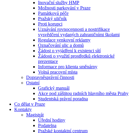
Inovační služby HMP
Možnosti parkování v Praze
Památková péče
Pražský uličník
Proti korupci
Uznávání rovnocennosti a nostrifikace
vysvědčení vydaných zahraničními školami
Regulace venkovní reklamy
Označování ulic a domů
Žádost o vyjádření k existenci sítí
Žádosti o využití prostředků elektronické
prezentace
Informace pro klienta směnárny
Volná pracovní místa
Dopravněsprávní činnosti
Ostatní
Grafický manuál
Akce pod záštitou radních hlavního města Prahy
Studentská právní poradna
Co dělat v Praze
Kontakty
Magistrát
Úřední hodiny
Podatelna
Pražské kontaktní centrum