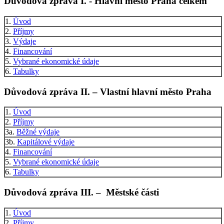
Důvodová zpráva I. - Hlavní město Praha celkem
1.
Úvod
2.
Příjmy
3.
Výdaje
4.
Financování
5.
Vybrané ekonomické údaje
6.
Tabulky
Důvodová zpráva II. – Vlastní hlavní město Praha
1.
Úvod
2.
Příjmy
3a.
Běžné výdaje
3b.
Kapitálové výdaje
4.
Financování
5.
Vybrané ekonomické údaje
6.
Tabulky
Důvodová zpráva III. – Městské části
1.
Úvod
2.
Příjmy