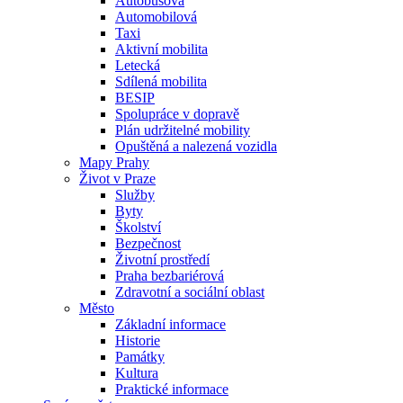
Autobusová
Automobilová
Taxi
Aktivní mobilita
Letecká
Sdílená mobilita
BESIP
Spolupráce v dopravě
Plán udržitelné mobility
Opuštěná a nalezená vozidla
Mapy Prahy
Život v Praze
Služby
Byty
Školství
Bezpečnost
Životní prostředí
Praha bezbariérová
Zdravotní a sociální oblast
Město
Základní informace
Historie
Památky
Kultura
Praktické informace