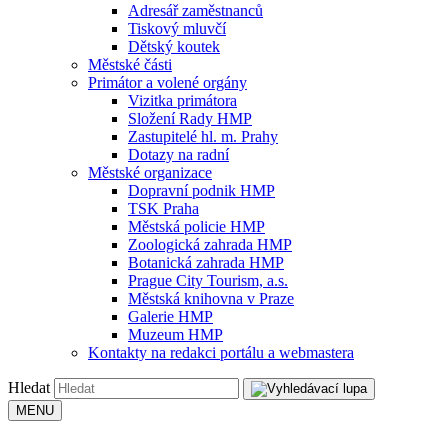
Adresář zaměstnanců
Tiskový mluvčí
Dětský koutek
Městské části
Primátor a volené orgány
Vizitka primátora
Složení Rady HMP
Zastupitelé hl. m. Prahy
Dotazy na radní
Městské organizace
Dopravní podnik HMP
TSK Praha
Městská policie HMP
Zoologická zahrada HMP
Botanická zahrada HMP
Prague City Tourism, a.s.
Městská knihovna v Praze
Galerie HMP
Muzeum HMP
Kontakty na redakci portálu a webmastera
Hledat
MENU