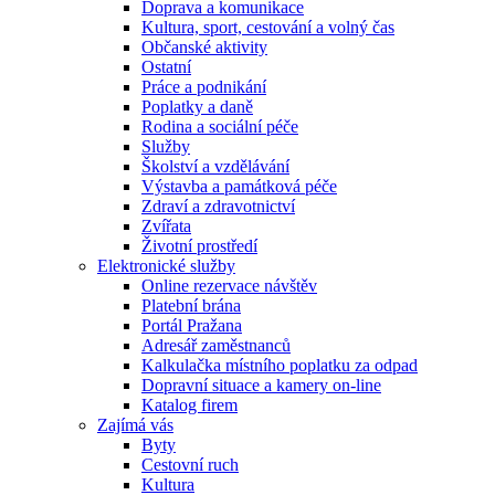
Doprava a komunikace
Kultura, sport, cestování a volný čas
Občanské aktivity
Ostatní
Práce a podnikání
Poplatky a daně
Rodina a sociální péče
Služby
Školství a vzdělávání
Výstavba a památková péče
Zdraví a zdravotnictví
Zvířata
Životní prostředí
Elektronické služby
Online rezervace návštěv
Platební brána
Portál Pražana
Adresář zaměstnanců
Kalkulačka místního poplatku za odpad
Dopravní situace a kamery on-line
Katalog firem
Zajímá vás
Byty
Cestovní ruch
Kultura