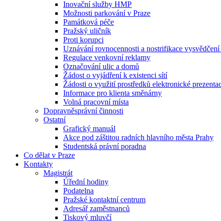
Inovační služby HMP
Možnosti parkování v Praze
Památková péče
Pražský uličník
Proti korupci
Uznávání rovnocennosti a nostrifikace vysvědčen
Regulace venkovní reklamy
Označování ulic a domů
Žádost o vyjádření k existenci sítí
Žádosti o využití prostředků elektronické prezenta
Informace pro klienta směnárny
Volná pracovní místa
Dopravněsprávní činnosti
Ostatní
Grafický manuál
Akce pod záštitou radních hlavního města Prahy
Studentská právní poradna
Co dělat v Praze
Kontakty
Magistrát
Úřední hodiny
Podatelna
Pražské kontaktní centrum
Adresář zaměstnanců
Tiskový mluvčí