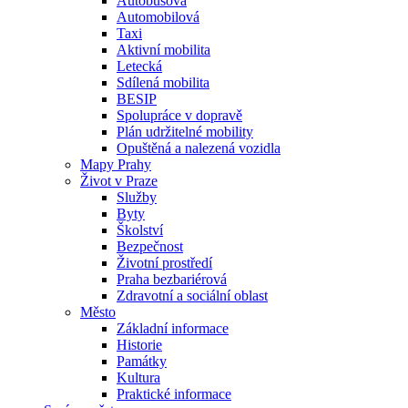
Autobusová
Automobilová
Taxi
Aktivní mobilita
Letecká
Sdílená mobilita
BESIP
Spolupráce v dopravě
Plán udržitelné mobility
Opuštěná a nalezená vozidla
Mapy Prahy
Život v Praze
Služby
Byty
Školství
Bezpečnost
Životní prostředí
Praha bezbariérová
Zdravotní a sociální oblast
Město
Základní informace
Historie
Památky
Kultura
Praktické informace