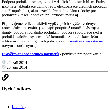
Podpora podnikání se projevuje i v dalších činnostech hl. m. Prahy
jako např. aktualizace tržního řádu, elektronizace úředních procedur
a zpřístupnění dat, aktualizacích územního plánu (plochy pro
podnikání), řešení dopravní průjezdnosti města aj.
Připravujeme realizaci aktivit vyplývajících z výše uvedených
koncepčních materiálů, jako např. podpůrné finanční nástroje a
granty, podpora sociálního podnikání, podpora spolupráce škol a
podniků, založení systematické komunikace s podnikatelským
sektorem a monitoring jejich potřeb, systém
asistence
investorům
novým i současným aj.
Prověřování obchodních partnerů
- pomůcka pro podnikatele.
25. září 2014
25. září 2014
Rychlé odkazy
Kontakty