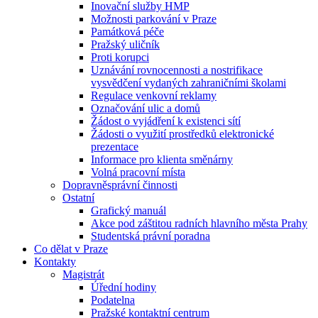
Inovační služby HMP
Možnosti parkování v Praze
Památková péče
Pražský uličník
Proti korupci
Uznávání rovnocennosti a nostrifikace
vysvědčení vydaných zahraničními školami
Regulace venkovní reklamy
Označování ulic a domů
Žádost o vyjádření k existenci sítí
Žádosti o využití prostředků elektronické
prezentace
Informace pro klienta směnárny
Volná pracovní místa
Dopravněsprávní činnosti
Ostatní
Grafický manuál
Akce pod záštitou radních hlavního města Prahy
Studentská právní poradna
Co dělat v Praze
Kontakty
Magistrát
Úřední hodiny
Podatelna
Pražské kontaktní centrum