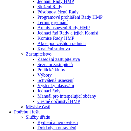
Jednání Rady HMP
Složení Rady
Působnost členů Rady
Programové prohlášení Rady HMP
Termíny jednání
Archiv usnesení Rady HMP
Jednací řád Rady a jejích Komisí
Komise Rady HMP
Akce pod záštitou radních
Koaliční smlouva
Zastupitelstvo
Zasedání zastupitelstva
Seznam zastupitelů
Politické kluby
Výbory
Schválená usnesení
Výsledky hlasování
Jednací řády
Manuál pro interpelující občany
Čestné občanství HMP
Městské části
Potřebuji řešit
Služby úřadu
Bydlení a nemovitosti
Doklady a oprávnění