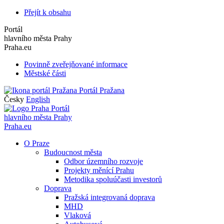
Přejít k obsahu
Portál
hlavního města Prahy
Praha.eu
Povinně zveřejňované informace
Městské části
Portál Pražana
Česky
English
Portál
hlavního města Prahy
Praha.eu
O Praze
Budoucnost města
Odbor územního rozvoje
Projekty měnící Prahu
Metodika spoluúčasti investorů
Doprava
Pražská integrovaná doprava
MHD
Vlaková