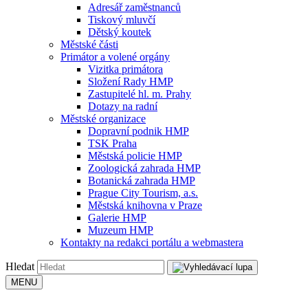
Adresář zaměstnanců
Tiskový mluvčí
Dětský koutek
Městské části
Primátor a volené orgány
Vizitka primátora
Složení Rady HMP
Zastupitelé hl. m. Prahy
Dotazy na radní
Městské organizace
Dopravní podnik HMP
TSK Praha
Městská policie HMP
Zoologická zahrada HMP
Botanická zahrada HMP
Prague City Tourism, a.s.
Městská knihovna v Praze
Galerie HMP
Muzeum HMP
Kontakty na redakci portálu a webmastera
Hledat
MENU