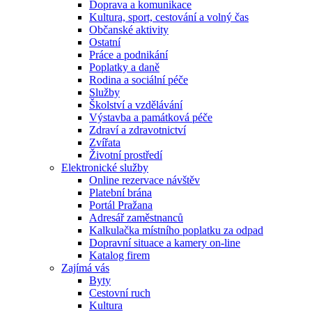
Doprava a komunikace
Kultura, sport, cestování a volný čas
Občanské aktivity
Ostatní
Práce a podnikání
Poplatky a daně
Rodina a sociální péče
Služby
Školství a vzdělávání
Výstavba a památková péče
Zdraví a zdravotnictví
Zvířata
Životní prostředí
Elektronické služby
Online rezervace návštěv
Platební brána
Portál Pražana
Adresář zaměstnanců
Kalkulačka místního poplatku za odpad
Dopravní situace a kamery on-line
Katalog firem
Zajímá vás
Byty
Cestovní ruch
Kultura