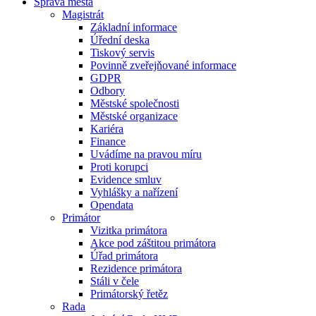
Správa města
Magistrát
Základní informace
Úřední deska
Tiskový servis
Povinně zveřejňované informace
GDPR
Odbory
Městské společnosti
Městské organizace
Kariéra
Finance
Uvádíme na pravou míru
Proti korupci
Evidence smluv
Vyhlášky a nařízení
Opendata
Primátor
Vizitka primátora
Akce pod záštitou primátora
Úřad primátora
Rezidence primátora
Stáli v čele
Primátorský řetěz
Rada