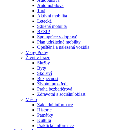
Autobusová
Automobilová
Taxi
Aktivní mobilita
Letecká
Sdílená mobilita
BESIP
Spolupráce v dopravě
Plán udržitelné mobility
Opuštěná a nalezená vozidla
Mapy Prahy
Život v Praze
Služby
Byty
Školství
Bezpečnost
Životní prostředí
Praha bezbariérová
Zdravotní a sociální oblast
Město
Základní informace
Historie
Památky
Kultura
Praktické informace