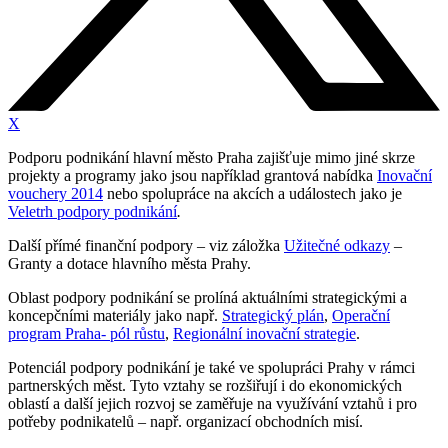
X
Podporu podnikání hlavní město Praha zajišťuje mimo jiné skrze
projekty a programy jako jsou například grantová nabídka
Inovační
vouchery 2014
nebo spolupráce na akcích a událostech jako je
Veletrh podpory podnikání
.
Další přímé finanční podpory – viz záložka
Užitečné odkazy
–
Granty a dotace hlavního města Prahy.
Oblast podpory podnikání se prolíná aktuálními strategickými a
koncepčními materiály jako např.
Strategický plán
,
Operační
program Praha- pól růstu
,
Regionální inovační strategie
.
Potenciál podpory podnikání je také ve spolupráci Prahy v rámci
partnerských měst. Tyto vztahy se rozšiřují i do ekonomických
oblastí a další jejich rozvoj se zaměřuje na využívání vztahů i pro
potřeby podnikatelů – např. organizací obchodních misí.