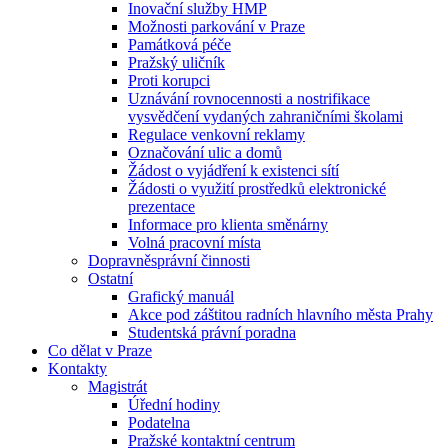
Inovační služby HMP
Možnosti parkování v Praze
Památková péče
Pražský uličník
Proti korupci
Uznávání rovnocennosti a nostrifikace
vysvědčení vydaných zahraničními školami
Regulace venkovní reklamy
Označování ulic a domů
Žádost o vyjádření k existenci sítí
Žádosti o využití prostředků elektronické
prezentace
Informace pro klienta směnárny
Volná pracovní místa
Dopravněsprávní činnosti
Ostatní
Grafický manuál
Akce pod záštitou radních hlavního města Prahy
Studentská právní poradna
Co dělat v Praze
Kontakty
Magistrát
Úřední hodiny
Podatelna
Pražské kontaktní centrum