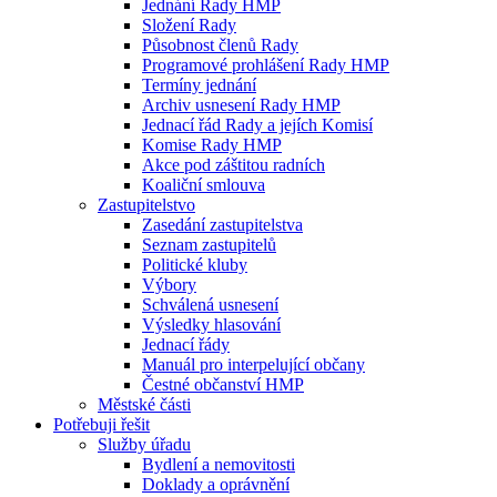
Jednání Rady HMP
Složení Rady
Působnost členů Rady
Programové prohlášení Rady HMP
Termíny jednání
Archiv usnesení Rady HMP
Jednací řád Rady a jejích Komisí
Komise Rady HMP
Akce pod záštitou radních
Koaliční smlouva
Zastupitelstvo
Zasedání zastupitelstva
Seznam zastupitelů
Politické kluby
Výbory
Schválená usnesení
Výsledky hlasování
Jednací řády
Manuál pro interpelující občany
Čestné občanství HMP
Městské části
Potřebuji řešit
Služby úřadu
Bydlení a nemovitosti
Doklady a oprávnění