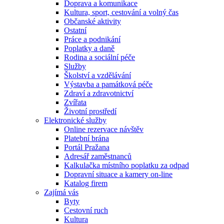
Doprava a komunikace
Kultura, sport, cestování a volný čas
Občanské aktivity
Ostatní
Práce a podnikání
Poplatky a daně
Rodina a sociální péče
Služby
Školství a vzdělávání
Výstavba a památková péče
Zdraví a zdravotnictví
Zvířata
Životní prostředí
Elektronické služby
Online rezervace návštěv
Platební brána
Portál Pražana
Adresář zaměstnanců
Kalkulačka místního poplatku za odpad
Dopravní situace a kamery on-line
Katalog firem
Zajímá vás
Byty
Cestovní ruch
Kultura