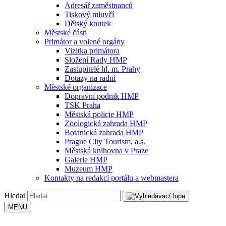
Adresář zaměstnanců
Tiskový mluvčí
Dětský koutek
Městské části
Primátor a volené orgány
Vizitka primátora
Složení Rady HMP
Zastupitelé hl. m. Prahy
Dotazy na radní
Městské organizace
Dopravní podnik HMP
TSK Praha
Městská policie HMP
Zoologická zahrada HMP
Botanická zahrada HMP
Prague City Tourism, a.s.
Městská knihovna v Praze
Galerie HMP
Muzeum HMP
Kontakty na redakci portálu a webmastera
Hledat
MENU