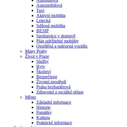
Autobusová
Automobilová
Taxi
Aktivní mobilita
Letecká
Sdílená mobilita
BESIP
Spolupráce v dopravě
Plán udržitelné mobility
Opuštěná a nalezená vozidla
Mapy Prahy
Život v Praze
Služby
Byty
Školství
Bezpečnost
Životní prostředí
Praha bezbariérová
Zdravotní a sociální oblast
Město
Základní informace
Historie
Památky
Kultura
Praktické informace