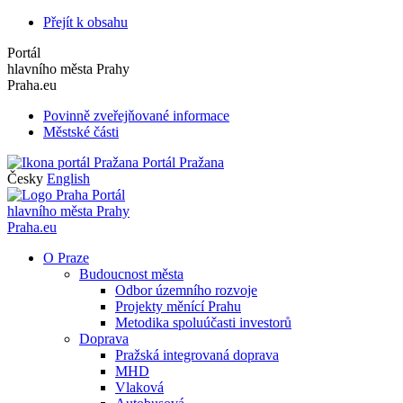
Přejít k obsahu
Portál
hlavního města Prahy
Praha.eu
Povinně zveřejňované informace
Městské části
Portál Pražana
Česky
English
Portál
hlavního města Prahy
Praha.eu
O Praze
Budoucnost města
Odbor územního rozvoje
Projekty měnící Prahu
Metodika spoluúčasti investorů
Doprava
Pražská integrovaná doprava
MHD
Vlaková