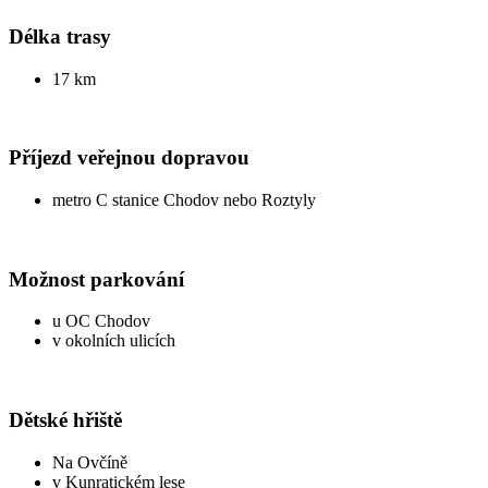
Délka trasy
17 km
Příjezd veřejnou dopravou
metro C stanice Chodov nebo Roztyly
Možnost parkování
u OC Chodov
v okolních ulicích
Dětské hřiště
Na Ovčíně
v Kunratickém lese