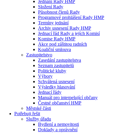
Jednání Rady HMP
Složení Rady
Působnost členů Rady
Programové prohlášení Rady HMP
Termíny jednání
Archiv usnesení Rady HMP
Jednací řád Rady a jejích Komisí
Komise Rady HMP
Akce pod záštitou radních
Koaliční smlouva
Zastupitelstvo
Zasedání zastupitelstva
Seznam zastupitelů
Politické kluby
Výbory
Schválená usnesení
Výsledky hlasování
Jednací řády
Manuál pro interpelující občany
Čestné občanství HMP
Městské části
Potřebuji řešit
Služby úřadu
Bydlení a nemovitosti
Doklady a oprávnění