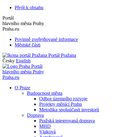
Přejít k obsahu
Portál
hlavního města Prahy
Praha.eu
Povinně zveřejňované informace
Městské části
Portál Pražana
Česky
English
Portál
hlavního města Prahy
Praha.eu
O Praze
Budoucnost města
Odbor územního rozvoje
Projekty měnící Prahu
Metodika spoluúčasti investorů
Doprava
Pražská integrovaná doprava
MHD
Vlaková