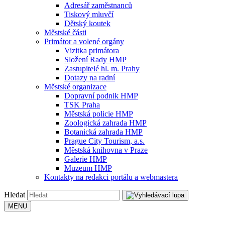
Adresář zaměstnanců
Tiskový mluvčí
Dětský koutek
Městské části
Primátor a volené orgány
Vizitka primátora
Složení Rady HMP
Zastupitelé hl. m. Prahy
Dotazy na radní
Městské organizace
Dopravní podnik HMP
TSK Praha
Městská policie HMP
Zoologická zahrada HMP
Botanická zahrada HMP
Prague City Tourism, a.s.
Městská knihovna v Praze
Galerie HMP
Muzeum HMP
Kontakty na redakci portálu a webmastera
Hledat
MENU