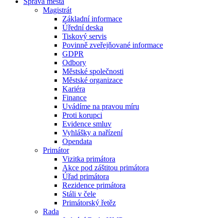
Správa města
Magistrát
Základní informace
Úřední deska
Tiskový servis
Povinně zveřejňované informace
GDPR
Odbory
Městské společnosti
Městské organizace
Kariéra
Finance
Uvádíme na pravou míru
Proti korupci
Evidence smluv
Vyhlášky a nařízení
Opendata
Primátor
Vizitka primátora
Akce pod záštitou primátora
Úřad primátora
Rezidence primátora
Stáli v čele
Primátorský řetěz
Rada