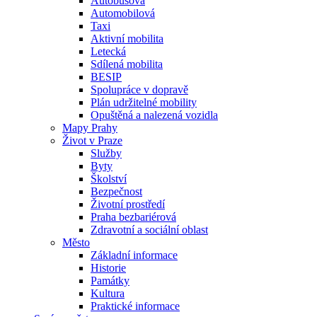
Autobusová
Automobilová
Taxi
Aktivní mobilita
Letecká
Sdílená mobilita
BESIP
Spolupráce v dopravě
Plán udržitelné mobility
Opuštěná a nalezená vozidla
Mapy Prahy
Život v Praze
Služby
Byty
Školství
Bezpečnost
Životní prostředí
Praha bezbariérová
Zdravotní a sociální oblast
Město
Základní informace
Historie
Památky
Kultura
Praktické informace