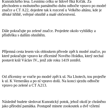
Kunratického lesa. Lesnímu celku se lidově říká Krčák. Za
přechodem u mohutného památného dubu odbočte vpravo po modré
značce a CT A22, dojedete tak k rozcestí u Velkého altánu, kde je
dětské hřiště, veřejné ohniště a malé občerstvení.
Dále pokračujte po zelené značce. Projedete okolo vyhlídky a
přístřešku s dalším ohništěm.
Příjemná cesta lesem vás obloukem přivede zpět k modré značce, po
které pokračujte vpravo ke zřícenině Nového Hrádku, který nechal
postavit král Václav IV., jenž zde roku 1419 zemřel.
Od zříceniny se vraťte po modré zpět k ul. Na Lhotech, tou projeďte
k ul. K Verneráku a po ní vpravo dolů. Na konci sjezdu odbočte
vpravo po zelené a CT A213.
Následně budete sledovat Kunratický potok, jehož okolí je chráněno
jako přírodní památka. Postupně minete zookoutek a dvě výletní