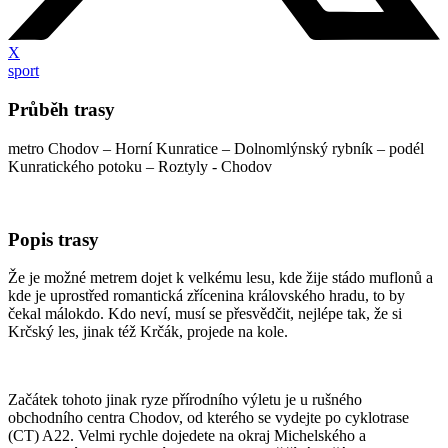
X
sport
Průběh trasy
metro Chodov – Horní Kunratice – Dolnomlýnský rybník – podél
Kunratického potoku – Roztyly - Chodov
Popis trasy
Že je možné metrem dojet k velkému lesu, kde žije stádo muflonů a
kde je uprostřed romantická zřícenina královského hradu, to by
čekal málokdo. Kdo neví, musí se přesvědčit, nejlépe tak, že si
Krčský les, jinak též Krčák, projede na kole.
Začátek tohoto jinak ryze přírodního výletu je u rušného
obchodního centra Chodov, od kterého se vydejte po cyklotrase
(CT) A22. Velmi rychle dojedete na okraj Michelského a