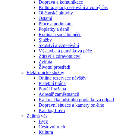
Doprava a komunikace
Kultura, sport, cestování a volný čas
Občanské aktivity
Ostatní
Práce a podnikání
Poplatky a daně
Rodina a sociální péče
Služby
Školství a vzdělávání
Výstavba a památková péče
Zdraví a zdravotnictví
Zvířata
Životní prostředí
Elektronické služby
Online rezervace návštěv
Platební brána
Portál Pražana
Adresář zaměstnanců
Kalkulačka místního poplatku za odpad
Dopravní situace a kamery on-line
Katalog firem
Zajímá vás
Byty
Cestovní ruch
Kultura