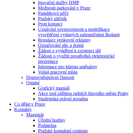
Inovační služby HMP
Možnosti parkování v Praze
Památková péče
Pražský uličník
Proti korupci
Uznávání rovnocennosti a nostrifikace
vysvědčení vydaných zahraničními školami
Regulace venkovní reklamy
Označování ulic a domů
Žádost o vyjádření k existenci sítí
Žádosti o využití prostředků elektronické
prezentace
Informace pro klienta směnárny
Volná pracovní místa
Dopravněsprávní činnosti
Ostatní
Grafický manuál
Akce pod záštitou radních hlavního města Prahy
Studentská právní poradna
Co dělat v Praze
Kontakty
Magistrát
Úřední hodiny
Podatelna
Pražské kontaktní centrum