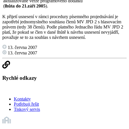
aktualizované verze programového dodatku
(
lhůta do 21.září 2005
).
K přijetí usnesení v rámci procedury písemného projednávání je
zapotřebí jednomyslného souhlasu členů MV JPD 2 s hlasovacím
právem (tedy 38 členů). Podle platného Jednacího řádu MV JPD 2
platí, že pokud se člen v dané lhůtě k návrhu usnesení nevyjádří,
považuje se to za souhlas s návrhem usnesení.
13. června 2007
13. června 2007
Rychlé odkazy
Kontakty
Potřebuji řešit
Tiskový servis