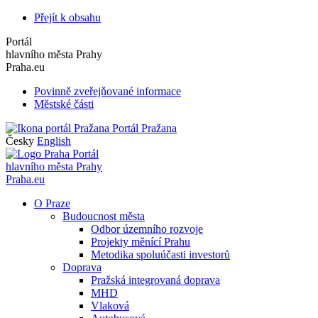
Přejít k obsahu
Portál
hlavního města Prahy
Praha.eu
Povinně zveřejňované informace
Městské části
Portál Pražana
Česky
English
Portál
hlavního města Prahy
Praha.eu
O Praze
Budoucnost města
Odbor územního rozvoje
Projekty měnící Prahu
Metodika spoluúčasti investorů
Doprava
Pražská integrovaná doprava
MHD
Vlaková