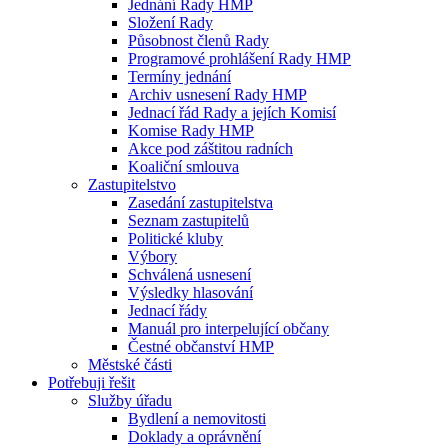
Jednání Rady HMP
Složení Rady
Působnost členů Rady
Programové prohlášení Rady HMP
Termíny jednání
Archiv usnesení Rady HMP
Jednací řád Rady a jejích Komisí
Komise Rady HMP
Akce pod záštitou radních
Koaliční smlouva
Zastupitelstvo
Zasedání zastupitelstva
Seznam zastupitelů
Politické kluby
Výbory
Schválená usnesení
Výsledky hlasování
Jednací řády
Manuál pro interpelující občany
Čestné občanství HMP
Městské části
Potřebuji řešit
Služby úřadu
Bydlení a nemovitosti
Doklady a oprávnění