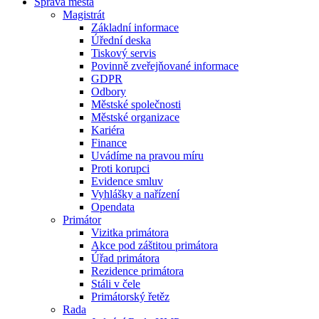
Správa města
Magistrát
Základní informace
Úřední deska
Tiskový servis
Povinně zveřejňované informace
GDPR
Odbory
Městské společnosti
Městské organizace
Kariéra
Finance
Uvádíme na pravou míru
Proti korupci
Evidence smluv
Vyhlášky a nařízení
Opendata
Primátor
Vizitka primátora
Akce pod záštitou primátora
Úřad primátora
Rezidence primátora
Stáli v čele
Primátorský řetěz
Rada