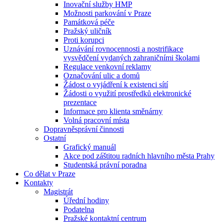
Inovační služby HMP
Možnosti parkování v Praze
Památková péče
Pražský uličník
Proti korupci
Uznávání rovnocennosti a nostrifikace
vysvědčení vydaných zahraničními školami
Regulace venkovní reklamy
Označování ulic a domů
Žádost o vyjádření k existenci sítí
Žádosti o využití prostředků elektronické
prezentace
Informace pro klienta směnárny
Volná pracovní místa
Dopravněsprávní činnosti
Ostatní
Grafický manuál
Akce pod záštitou radních hlavního města Prahy
Studentská právní poradna
Co dělat v Praze
Kontakty
Magistrát
Úřední hodiny
Podatelna
Pražské kontaktní centrum