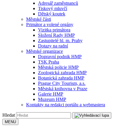
Adresář zaměstnanců
Tiskový mluvčí
Dětský koutek
Městské části
Primátor a volené orgány
Vizitka primátora
Složení Rady HMP
Zastupitelé hl. m. Prahy
Dotazy na radní
Městské organizace
Dopravní podnik HMP
TSK Praha
Městská policie HMP
Zoologická zahrada HMP
Botanická zahrada HMP
Prague City Tourism, a.s.
Městská knihovna v Praze
Galerie HMP
Muzeum HMP
Kontakty na redakci portálu a webmastera
Hledat
MENU