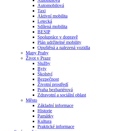
Autobusová
Automobilová
Taxi
Aktivní mobilita
Letecká
Sdílená mobilita
BESIP
Spolupráce v dopravě
Plán udržitelné mobility
Opuštěná a nalezená vozidla
Mapy Prahy
Život v Praze
Služby
Byty
Školství
Bezpečnost
Životní prostředí
Praha bezbariérová
Zdravotní a sociální oblast
Město
Základní informace
Historie
Památky
Kultura
Praktické informace