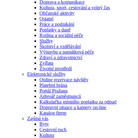
Doprava a komunikace
Kultura, sport, cestování a volný čas
Občanské aktivity
Ostatní
Práce a podnikání
Poplatky a daně
Rodina a sociální péče
Služby
Školství a vzdělávání
Výstavba a památková péče
Zdraví a zdravotnictví
Zvířata
Životní prostředí
Elektronické služby
Online rezervace návštěv
Platební brána
Portál Pražana
Adresář zaměstnanců
Kalkulačka místního poplatku za odpad
Dopravní situace a kamery on-line
Katalog firem
Zajímá vás
Byty
Cestovní ruch
Kultura