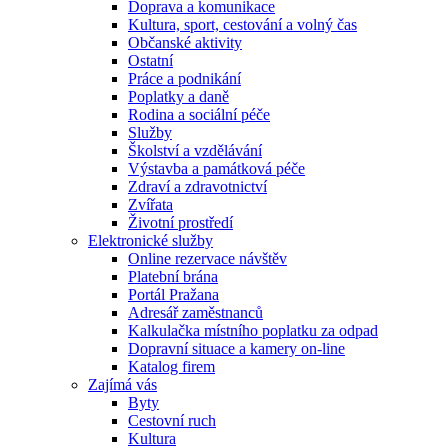
Doprava a komunikace
Kultura, sport, cestování a volný čas
Občanské aktivity
Ostatní
Práce a podnikání
Poplatky a daně
Rodina a sociální péče
Služby
Školství a vzdělávání
Výstavba a památková péče
Zdraví a zdravotnictví
Zvířata
Životní prostředí
Elektronické služby
Online rezervace návštěv
Platební brána
Portál Pražana
Adresář zaměstnanců
Kalkulačka místního poplatku za odpad
Dopravní situace a kamery on-line
Katalog firem
Zajímá vás
Byty
Cestovní ruch
Kultura