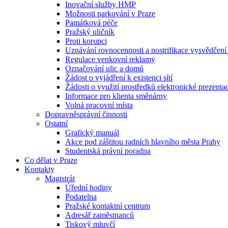
Inovační služby HMP
Možnosti parkování v Praze
Památková péče
Pražský uličník
Proti korupci
Uznávání rovnocennosti a nostrifikace vysvědčen
Regulace venkovní reklamy
Označování ulic a domů
Žádost o vyjádření k existenci sítí
Žádosti o využití prostředků elektronické prezenta
Informace pro klienta směnárny
Volná pracovní místa
Dopravněsprávní činnosti
Ostatní
Grafický manuál
Akce pod záštitou radních hlavního města Prahy
Studentská právní poradna
Co dělat v Praze
Kontakty
Magistrát
Úřední hodiny
Podatelna
Pražské kontaktní centrum
Adresář zaměstnanců
Tiskový mluvčí