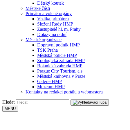
Dětský koutek
Městské části
Primátor a volené orgány
Vizitka primátora
Složení Rady HMP
Zastupitelé hl. m. Prahy
Dotazy na radní
Městské organizace
Dopravní podnik HMP
TSK Praha
Městská policie HMP
Zoologická zahrada HMP
Botanická zahrada HMP
Prague City Tourism, a.s.
Městská knihovna v Praze
Galerie HMP
Muzeum HMP
Kontakty na redakci portálu a webmastera
Hledat
MENU