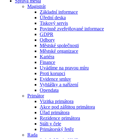
Správa města
Magistrát
Základní informace
Úřední deska
Tiskový servis
Povinně zveřejňované informace
GDPR
Odbory
Městské společnosti
Městské organizace
Kariéra
Finance
Uvádíme na pravou míru
Proti korupci
Evidence smluv
Vyhlášky a nařízení
Opendata
Primátor
Vizitka primátora
Akce pod záštitou primátora
Úřad primátora
Rezidence primátora
Stáli v čele
Primátorský řetěz
Rada