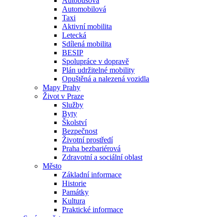
Autobusová
Automobilová
Taxi
Aktivní mobilita
Letecká
Sdílená mobilita
BESIP
Spolupráce v dopravě
Plán udržitelné mobility
Opuštěná a nalezená vozidla
Mapy Prahy
Život v Praze
Služby
Byty
Školství
Bezpečnost
Životní prostředí
Praha bezbariérová
Zdravotní a sociální oblast
Město
Základní informace
Historie
Památky
Kultura
Praktické informace