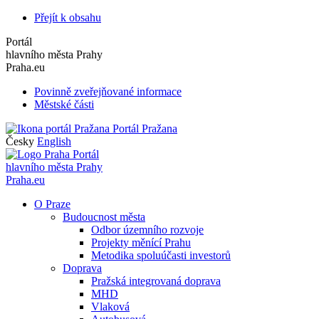
Přejít k obsahu
Portál
hlavního města Prahy
Praha.eu
Povinně zveřejňované informace
Městské části
Portál Pražana
Česky
English
Portál
hlavního města Prahy
Praha.eu
O Praze
Budoucnost města
Odbor územního rozvoje
Projekty měnící Prahu
Metodika spoluúčasti investorů
Doprava
Pražská integrovaná doprava
MHD
Vlaková