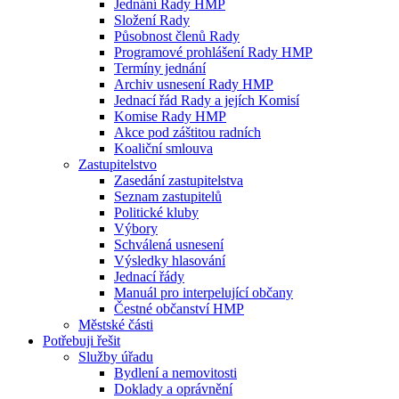
Jednání Rady HMP
Složení Rady
Působnost členů Rady
Programové prohlášení Rady HMP
Termíny jednání
Archiv usnesení Rady HMP
Jednací řád Rady a jejích Komisí
Komise Rady HMP
Akce pod záštitou radních
Koaliční smlouva
Zastupitelstvo
Zasedání zastupitelstva
Seznam zastupitelů
Politické kluby
Výbory
Schválená usnesení
Výsledky hlasování
Jednací řády
Manuál pro interpelující občany
Čestné občanství HMP
Městské části
Potřebuji řešit
Služby úřadu
Bydlení a nemovitosti
Doklady a oprávnění