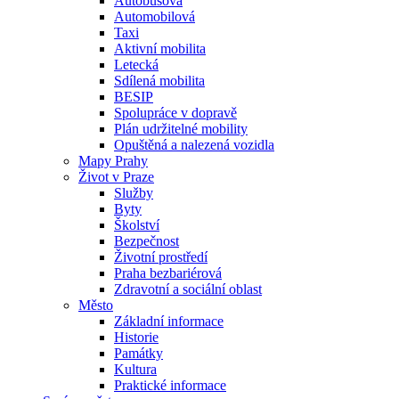
Autobusová
Automobilová
Taxi
Aktivní mobilita
Letecká
Sdílená mobilita
BESIP
Spolupráce v dopravě
Plán udržitelné mobility
Opuštěná a nalezená vozidla
Mapy Prahy
Život v Praze
Služby
Byty
Školství
Bezpečnost
Životní prostředí
Praha bezbariérová
Zdravotní a sociální oblast
Město
Základní informace
Historie
Památky
Kultura
Praktické informace