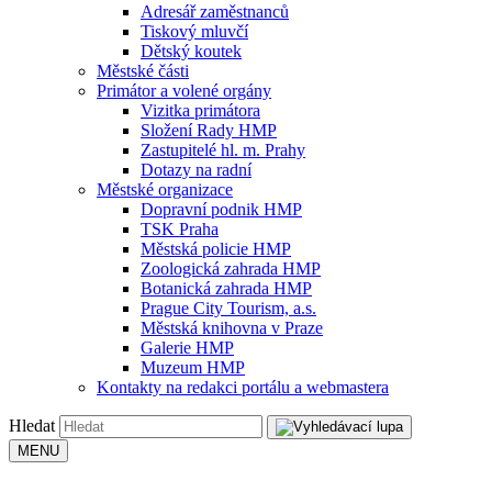
Adresář zaměstnanců
Tiskový mluvčí
Dětský koutek
Městské části
Primátor a volené orgány
Vizitka primátora
Složení Rady HMP
Zastupitelé hl. m. Prahy
Dotazy na radní
Městské organizace
Dopravní podnik HMP
TSK Praha
Městská policie HMP
Zoologická zahrada HMP
Botanická zahrada HMP
Prague City Tourism, a.s.
Městská knihovna v Praze
Galerie HMP
Muzeum HMP
Kontakty na redakci portálu a webmastera
Hledat
MENU