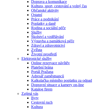
Doprava a komunikace
Kultura, sport, cestování a volný čas
Občanské aktivity
Ostatní
Práce a podnikání
Poplatky a daně
Rodina a sociální péče
Služby
Školství a vzdělávání
Výstavba a památková péče
Zdraví a zdravotnictví
Zvířata
Životní prostředí
Elektronické služby
Online rezervace návštěv
Platební brána
Portál Pražana
Adresář zaměstnanců
Kalkulačka místního poplatku za odpad
Dopravní situace a kamery on-line
Katalog firem
Zajímá vás
Byty
Cestovní ruch
Kultura