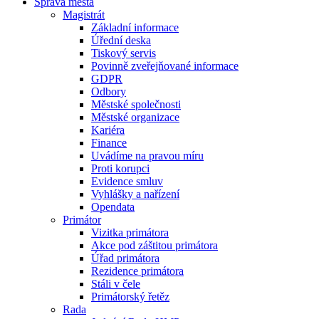
Správa města
Magistrát
Základní informace
Úřední deska
Tiskový servis
Povinně zveřejňované informace
GDPR
Odbory
Městské společnosti
Městské organizace
Kariéra
Finance
Uvádíme na pravou míru
Proti korupci
Evidence smluv
Vyhlášky a nařízení
Opendata
Primátor
Vizitka primátora
Akce pod záštitou primátora
Úřad primátora
Rezidence primátora
Stáli v čele
Primátorský řetěz
Rada