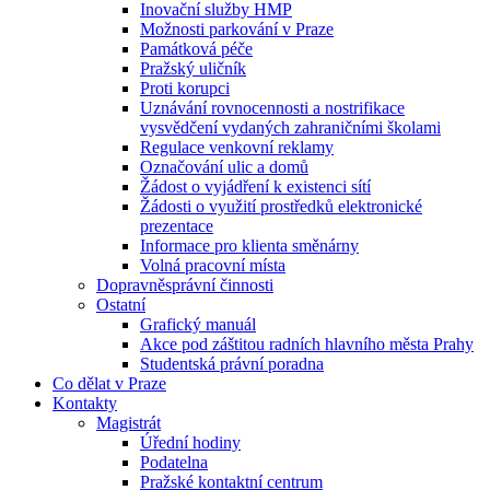
Inovační služby HMP
Možnosti parkování v Praze
Památková péče
Pražský uličník
Proti korupci
Uznávání rovnocennosti a nostrifikace
vysvědčení vydaných zahraničními školami
Regulace venkovní reklamy
Označování ulic a domů
Žádost o vyjádření k existenci sítí
Žádosti o využití prostředků elektronické
prezentace
Informace pro klienta směnárny
Volná pracovní místa
Dopravněsprávní činnosti
Ostatní
Grafický manuál
Akce pod záštitou radních hlavního města Prahy
Studentská právní poradna
Co dělat v Praze
Kontakty
Magistrát
Úřední hodiny
Podatelna
Pražské kontaktní centrum