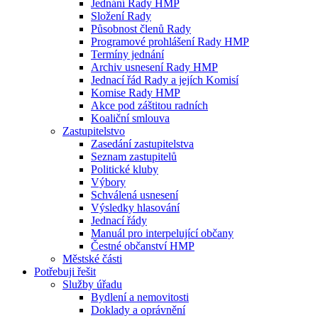
Jednání Rady HMP
Složení Rady
Působnost členů Rady
Programové prohlášení Rady HMP
Termíny jednání
Archiv usnesení Rady HMP
Jednací řád Rady a jejích Komisí
Komise Rady HMP
Akce pod záštitou radních
Koaliční smlouva
Zastupitelstvo
Zasedání zastupitelstva
Seznam zastupitelů
Politické kluby
Výbory
Schválená usnesení
Výsledky hlasování
Jednací řády
Manuál pro interpelující občany
Čestné občanství HMP
Městské části
Potřebuji řešit
Služby úřadu
Bydlení a nemovitosti
Doklady a oprávnění