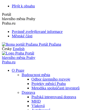
Přejít k obsahu
Portál
hlavního města Prahy
Praha.eu
Povinně zveřejňované informace
Městské části
Portál Pražana
Česky
English
Portál
hlavního města Prahy
Praha.eu
O Praze
Budoucnost města
Odbor územního rozvoje
Projekty měnící Prahu
Metodika spoluúčasti investorů
Doprava
Pražská integrovaná doprava
MHD
Vlaková