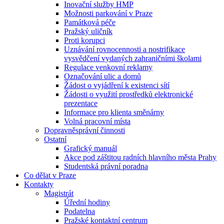
Inovační služby HMP
Možnosti parkování v Praze
Památková péče
Pražský uličník
Proti korupci
Uznávání rovnocennosti a nostrifikace
vysvědčení vydaných zahraničními školami
Regulace venkovní reklamy
Označování ulic a domů
Žádost o vyjádření k existenci sítí
Žádosti o využití prostředků elektronické
prezentace
Informace pro klienta směnárny
Volná pracovní místa
Dopravněsprávní činnosti
Ostatní
Grafický manuál
Akce pod záštitou radních hlavního města Prahy
Studentská právní poradna
Co dělat v Praze
Kontakty
Magistrát
Úřední hodiny
Podatelna
Pražské kontaktní centrum