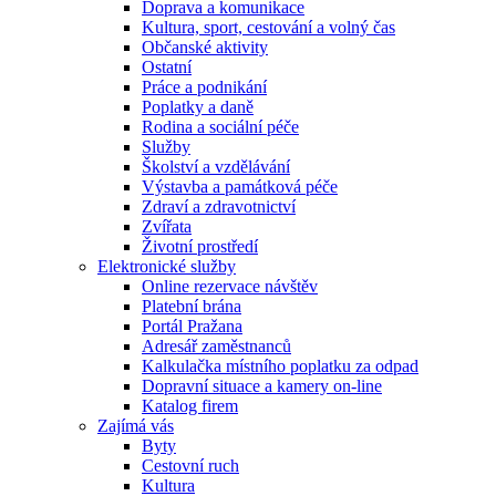
Doprava a komunikace
Kultura, sport, cestování a volný čas
Občanské aktivity
Ostatní
Práce a podnikání
Poplatky a daně
Rodina a sociální péče
Služby
Školství a vzdělávání
Výstavba a památková péče
Zdraví a zdravotnictví
Zvířata
Životní prostředí
Elektronické služby
Online rezervace návštěv
Platební brána
Portál Pražana
Adresář zaměstnanců
Kalkulačka místního poplatku za odpad
Dopravní situace a kamery on-line
Katalog firem
Zajímá vás
Byty
Cestovní ruch
Kultura