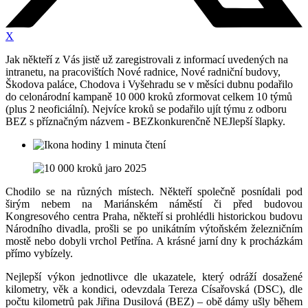
X
Jak někteří z Vás jistě už zaregistrovali z informací uvedených na
intranetu, na pracovištích Nové radnice, Nové radniční budovy,
Škodova paláce, Chodova i Vyšehradu se v měsíci dubnu podařilo
do celonárodní kampaně 10 000 kroků zformovat celkem 10 týmů
(plus 2 neoficiální). Nejvíce kroků se podařilo ujít týmu z odboru
BEZ s příznačným názvem - BEZkonkurenčně NEJlepší šlapky.
1 minuta čtení
Chodilo se na různých místech. Někteří společně posnídali pod
širým nebem na Mariánském náměstí či před budovou
Kongresového centra Praha, někteří si prohlédli historickou budovu
Národního divadla, prošli se po unikátním výtoňském železničním
mostě nebo dobyli vrchol Petřína. A krásné jarní dny k procházkám
přímo vybízely.
Nejlepší výkon jednotlivce dle ukazatele, který odráží dosažené
kilometry, věk a kondici, odevzdala Tereza Císařovská (DSC), dle
počtu kilometrů pak Jiřina Dusilová (BEZ) – obě dámy ušly během