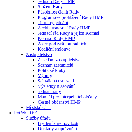
Jednání Rady HMP
Složení Rady
Působnost členů Rady
Programové prohlášení Rady HMP
Termíny jednání
Archiv usnesení Rady HMP
Jednací řád Rady a jejích Komisí
Komise Rady HMP
Akce pod záštitou radních
Koaliční smlouva
Zastupitelstvo
Zasedání zastupitelstva
Seznam zastupitelů
Politické kluby
Výbory
Schválená usnesení
Výsledky hlasování
Jednací řády
Manuál pro interpelující občany
Čestné občanství HMP
Městské části
Potřebuji řešit
Služby úřadu
Bydlení a nemovitosti
Doklady a oprávnění