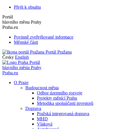
Přejít k obsahu
Portál
hlavního města Prahy
Praha.eu
Povinně zveřejňované informace
Městské části
Portál Pražana
Česky
English
Portál
hlavního města Prahy
Praha.eu
O Praze
Budoucnost města
Odbor územního rozvoje
Projekty měnící Prahu
Metodika spoluúčasti investorů
Doprava
Pražská integrovaná doprava
MHD
Vlaková