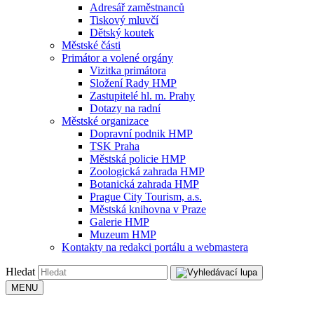
Adresář zaměstnanců
Tiskový mluvčí
Dětský koutek
Městské části
Primátor a volené orgány
Vizitka primátora
Složení Rady HMP
Zastupitelé hl. m. Prahy
Dotazy na radní
Městské organizace
Dopravní podnik HMP
TSK Praha
Městská policie HMP
Zoologická zahrada HMP
Botanická zahrada HMP
Prague City Tourism, a.s.
Městská knihovna v Praze
Galerie HMP
Muzeum HMP
Kontakty na redakci portálu a webmastera
Hledat
MENU