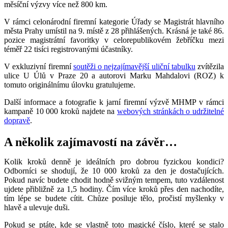
měsíční výzvy více než 800 km.
V rámci celonárodní firemní kategorie Úřady se Magistrát hlavního
města Prahy umístil na 9. místě z 28 přihlášených. Krásná je také 86.
pozice magistrátní favoritky v celorepublikovém žebříčku mezi
téměř 22 tisíci registrovanými účastníky.
V exkluzivní firemní
soutěži o nejzajímavější uliční tabulku
zvítězila
ulice U Úlů v Praze 20 a autorovi Marku Mahdalovi (ROZ) k
tomuto originálnímu úlovku gratulujeme.
Další informace a fotografie k jarní firemní výzvě MHMP v rámci
kampaně 10 000 kroků najdete na
webových stránkách o udržitelné
dopravě
.
A několik zajímavostí na závěr…
Kolik kroků denně je ideálních pro dobrou fyzickou kondici?
Odborníci se shodují, že 10 000 kroků za den je dostačujících.
Pokud navíc budete chodit hodně svižným tempem, tuto vzdálenost
ujdete přibližně za 1,5 hodiny. Čím více kroků přes den nachodíte,
tím lépe se budete cítit. Chůze posiluje tělo, pročistí myšlenky v
hlavě a ulevuje duši.
Pokud se ptáte, kde se vlastně toto magické číslo, které se stalo