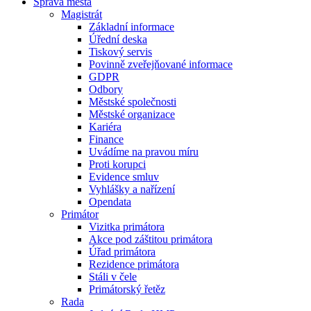
Správa města
Magistrát
Základní informace
Úřední deska
Tiskový servis
Povinně zveřejňované informace
GDPR
Odbory
Městské společnosti
Městské organizace
Kariéra
Finance
Uvádíme na pravou míru
Proti korupci
Evidence smluv
Vyhlášky a nařízení
Opendata
Primátor
Vizitka primátora
Akce pod záštitou primátora
Úřad primátora
Rezidence primátora
Stáli v čele
Primátorský řetěz
Rada