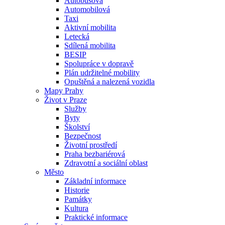
Autobusová
Automobilová
Taxi
Aktivní mobilita
Letecká
Sdílená mobilita
BESIP
Spolupráce v dopravě
Plán udržitelné mobility
Opuštěná a nalezená vozidla
Mapy Prahy
Život v Praze
Služby
Byty
Školství
Bezpečnost
Životní prostředí
Praha bezbariérová
Zdravotní a sociální oblast
Město
Základní informace
Historie
Památky
Kultura
Praktické informace