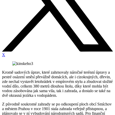
X
Kromě sadových úprav, které zahrnovaly náročné terénní úpravy a
pestré osázení směsí převážně domácích, ale i cizokrajných, dřevin,
zde nechal vystavět letohrádek v empírovém stylu a zbudovat složité
vodní dílo, celkem 380 metrů dlouhou štolu, díky které mohla být
vodou zásobována jak sama vila, tak i zahrada, a dostalo se také na
dvě okrasná jezírka s vodopádem.
Z původně soukromé zahrady se po odkoupení ploch obcí Smíchov
a městem Prahou v roce 1901 stala zahrada veřejně přístupnou, a
plánovalo se v ní vybudování národopisných sadů. Pro finanční