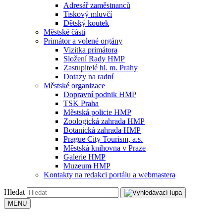
Adresář zaměstnanců
Tiskový mluvčí
Dětský koutek
Městské části
Primátor a volené orgány
Vizitka primátora
Složení Rady HMP
Zastupitelé hl. m. Prahy
Dotazy na radní
Městské organizace
Dopravní podnik HMP
TSK Praha
Městská policie HMP
Zoologická zahrada HMP
Botanická zahrada HMP
Prague City Tourism, a.s.
Městská knihovna v Praze
Galerie HMP
Muzeum HMP
Kontakty na redakci portálu a webmastera
Hledat
MENU