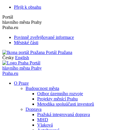
Přejít k obsahu
Portál
hlavního města Prahy
Praha.eu
Povinně zveřejňované informace
Městské části
Portál Pražana
Česky
English
Portál
hlavního města Prahy
Praha.eu
O Praze
Budoucnost města
Odbor územního rozvoje
Projekty měnící Prahu
Metodika spoluúčasti investorů
Doprava
Pražská integrovaná doprava
MHD
Vlaková