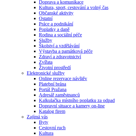
Doprava a komunikace
Kultura, sport, cestování a volný čas
Občanské aktivity
Ostatní
Práce a podnikání
Poplatky a daně
Rodina a sociální péče
Služby
Školství a vzdělávání
Výstavba a památková péče
Zdraví a zdravotnictví
Zvířata
Životní prostředí
Elektronické služby
Online rezervace návštěv
Platební brána
Portál Pražana
Adresář zaměstnanců
Kalkulačka místního poplatku za odpad
Dopravní situace a kamery on-line
Katalog firem
Zajímá vás
Byty
Cestovní ruch
Kultura