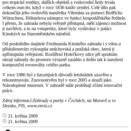
pro tropické rostliny, dalších objektů a vodovodní štoly trvala
celkem osm let, když v roce 1836 kníže zemřel. Celé dílo pak
dokončila jeho ovdovělá manželka Vilemína za pomoci Bedřicha
Wünschera, Höhnelova nástupce ve funkci hospodářského ředitele.
I přesto, že zahrada nebyla veřejně přístupná, měli zájemci možnost
ji navštívit, a to na vstupenky, které byly vydávány v paláci
Kinských na Staroměstském náměstí.
Od posledního majitele Ferdinanda Kinského zahradu i s vilou a
příslušenstvím vykoupila smíchovská a pražská obec, která ji
zpřístupnila veřejnosti. Rozšíření Holečkovy ulice při spodním
okraji zahrady do prostoru výrazně zasáhlo a došlo tak k narušení
kompoziční rovnováhy celého parku.
V roce 1986 byl z havarijních důvodů letohrádek uzavřen a
rekonstruován. Znovuotevřen byl v roce 2005 a slouží jako
Národopisné muzeum. V zahradě stále probíhají zčásti renovační
práce.
Zdroj informací:Zahrady a parky v Čechách, na Moravě a ve
Slezsku, PIS, www.envis.cz
21. května 2009
21. května 2009