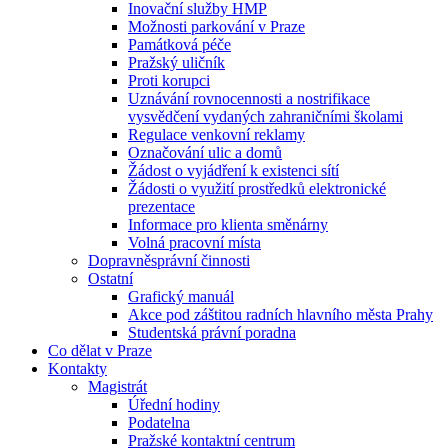
Inovační služby HMP
Možnosti parkování v Praze
Památková péče
Pražský uličník
Proti korupci
Uznávání rovnocennosti a nostrifikace
vysvědčení vydaných zahraničními školami
Regulace venkovní reklamy
Označování ulic a domů
Žádost o vyjádření k existenci sítí
Žádosti o využití prostředků elektronické
prezentace
Informace pro klienta směnárny
Volná pracovní místa
Dopravněsprávní činnosti
Ostatní
Grafický manuál
Akce pod záštitou radních hlavního města Prahy
Studentská právní poradna
Co dělat v Praze
Kontakty
Magistrát
Úřední hodiny
Podatelna
Pražské kontaktní centrum