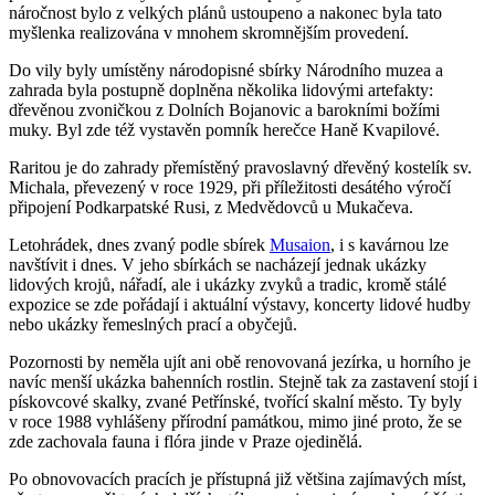
náročnost bylo z velkých plánů ustoupeno a nakonec byla tato
myšlenka realizována v mnohem skromnějším provedení.
Do vily byly umístěny národopisné sbírky Národního muzea a
zahrada byla postupně doplněna několika lidovými artefakty:
dřevěnou zvoničkou z Dolních Bojanovic a barokními božími
muky. Byl zde též vystavěn pomník herečce Haně Kvapilové.
Raritou je do zahrady přemístěný pravoslavný dřevěný kostelík sv.
Michala, převezený v roce 1929, při příležitosti desátého výročí
připojení Podkarpatské Rusi, z Medvědovců u Mukačeva.
Letohrádek, dnes zvaný podle sbírek
Musaion
, i s kavárnou lze
navštívit i dnes. V jeho sbírkách se nacházejí jednak ukázky
lidových krojů, nářadí, ale i ukázky zvyků a tradic, kromě stálé
expozice se zde pořádají i aktuální výstavy, koncerty lidové hudby
nebo ukázky řemeslných prací a obyčejů.
Pozornosti by neměla ujít ani obě renovovaná jezírka, u horního je
navíc menší ukázka bahenních rostlin. Stejně tak za zastavení stojí i
pískovcové skalky, zvané Petřínské, tvořící skalní město. Ty byly
v roce 1988 vyhlášeny přírodní památkou, mimo jiné proto, že se
zde zachovala fauna i flóra jinde v Praze ojedinělá.
Po obnovovacích pracích je přístupná již většina zajímavých míst,