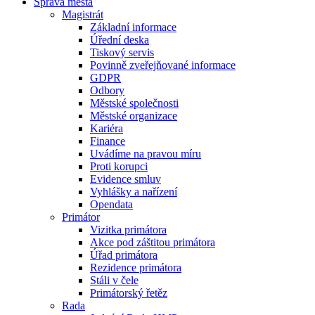
Správa města
Magistrát
Základní informace
Úřední deska
Tiskový servis
Povinně zveřejňované informace
GDPR
Odbory
Městské společnosti
Městské organizace
Kariéra
Finance
Uvádíme na pravou míru
Proti korupci
Evidence smluv
Vyhlášky a nařízení
Opendata
Primátor
Vizitka primátora
Akce pod záštitou primátora
Úřad primátora
Rezidence primátora
Stáli v čele
Primátorský řetěz
Rada