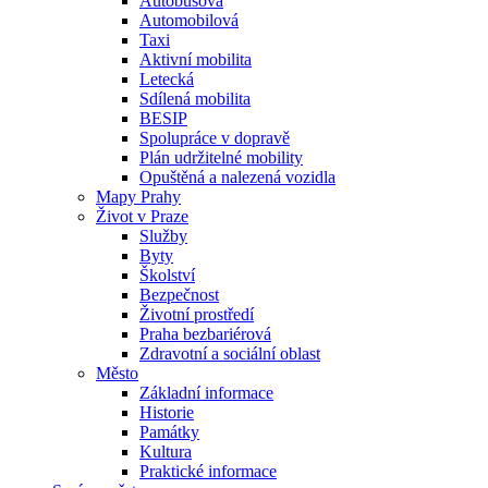
Autobusová
Automobilová
Taxi
Aktivní mobilita
Letecká
Sdílená mobilita
BESIP
Spolupráce v dopravě
Plán udržitelné mobility
Opuštěná a nalezená vozidla
Mapy Prahy
Život v Praze
Služby
Byty
Školství
Bezpečnost
Životní prostředí
Praha bezbariérová
Zdravotní a sociální oblast
Město
Základní informace
Historie
Památky
Kultura
Praktické informace