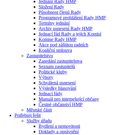
Jednání Rady HMP
Složení Rady
Působnost členů Rady
Programové prohlášení Rady HMP
Termíny jednání
Archiv usnesení Rady HMP
Jednací řád Rady a jejích Komisí
Komise Rady HMP
Akce pod záštitou radních
Koaliční smlouva
Zastupitelstvo
Zasedání zastupitelstva
Seznam zastupitelů
Politické kluby
Výbory
Schválená usnesení
Výsledky hlasování
Jednací řády
Manuál pro interpelující občany
Čestné občanství HMP
Městské části
Potřebuji řešit
Služby úřadu
Bydlení a nemovitosti
Doklady a oprávnění