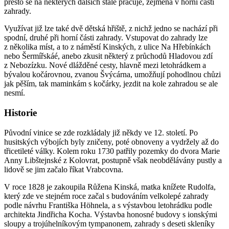
přesto se na některých dalších stále pracuje, zejména v horní části
zahrady.
Využívat již lze také dvě dětská hřiště, z nichž jedno se nachází při
spodní, druhé při horní části zahrady. Vstupovat do zahrady lze
z několika míst, a to z náměstí Kinských, z ulice Na Hřebínkách
nebo Šermířskáé, anebo zkusit některý z průchodů Hladovou zdí
z Nebozízku. Nové dlážděné cesty, hlavně mezi letohrádkem a
bývalou kočárovnou, zvanou Švýcárna, umožňují pohodlnou chůzi
jak pěším, tak maminkám s kočárky, jezdit na kole zahradou se ale
nesmí.
Historie
Původní vinice se zde rozkládaly již někdy ve 12. století. Po
husitských výbojích byly zničeny, poté obnoveny a vydržely až do
třicetileté války. Kolem roku 1730 patřily pozemky do dvora Marie
Anny Libštejnské z Kolovrat, postupně však neobdělávány pustly a
lidově se jim začalo říkat Vrabcovna.
V roce 1828 je zakoupila Růžena Kinská, matka knížete Rudolfa,
který zde ve stejném roce začal s budováním velkolepé zahrady
podle návrhu Františka Höhnela, a s výstavbou letohrádku podle
architekta Jindřicha Kocha. Výstavba honosné budovy s ionskými
sloupy a trojúhelníkovým tympanonem, zahrady s deseti skleníky