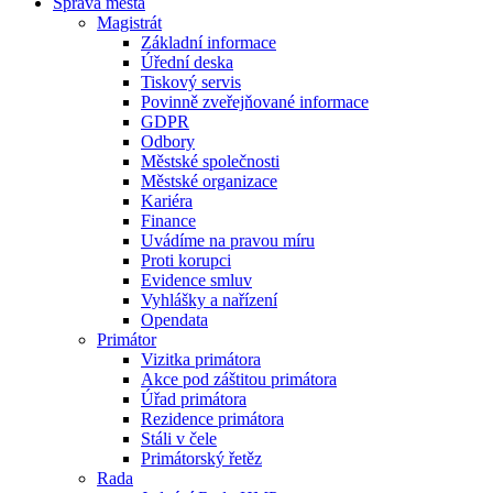
Správa města
Magistrát
Základní informace
Úřední deska
Tiskový servis
Povinně zveřejňované informace
GDPR
Odbory
Městské společnosti
Městské organizace
Kariéra
Finance
Uvádíme na pravou míru
Proti korupci
Evidence smluv
Vyhlášky a nařízení
Opendata
Primátor
Vizitka primátora
Akce pod záštitou primátora
Úřad primátora
Rezidence primátora
Stáli v čele
Primátorský řetěz
Rada