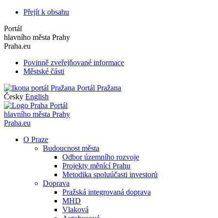
Přejít k obsahu
Portál
hlavního města Prahy
Praha.eu
Povinně zveřejňované informace
Městské části
Portál Pražana
Česky
English
Portál
hlavního města Prahy
Praha.eu
O Praze
Budoucnost města
Odbor územního rozvoje
Projekty měnící Prahu
Metodika spoluúčasti investorů
Doprava
Pražská integrovaná doprava
MHD
Vlaková