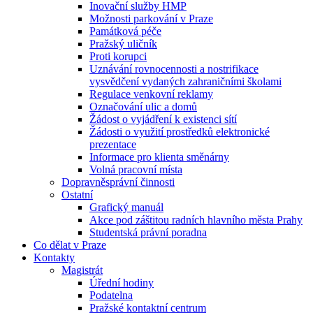
Inovační služby HMP
Možnosti parkování v Praze
Památková péče
Pražský uličník
Proti korupci
Uznávání rovnocennosti a nostrifikace
vysvědčení vydaných zahraničními školami
Regulace venkovní reklamy
Označování ulic a domů
Žádost o vyjádření k existenci sítí
Žádosti o využití prostředků elektronické
prezentace
Informace pro klienta směnárny
Volná pracovní místa
Dopravněsprávní činnosti
Ostatní
Grafický manuál
Akce pod záštitou radních hlavního města Prahy
Studentská právní poradna
Co dělat v Praze
Kontakty
Magistrát
Úřední hodiny
Podatelna
Pražské kontaktní centrum