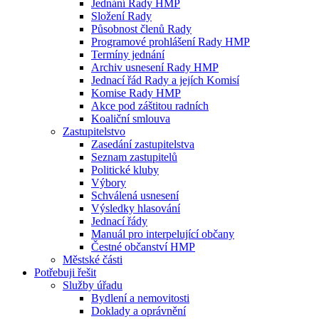
Jednání Rady HMP
Složení Rady
Působnost členů Rady
Programové prohlášení Rady HMP
Termíny jednání
Archiv usnesení Rady HMP
Jednací řád Rady a jejích Komisí
Komise Rady HMP
Akce pod záštitou radních
Koaliční smlouva
Zastupitelstvo
Zasedání zastupitelstva
Seznam zastupitelů
Politické kluby
Výbory
Schválená usnesení
Výsledky hlasování
Jednací řády
Manuál pro interpelující občany
Čestné občanství HMP
Městské části
Potřebuji řešit
Služby úřadu
Bydlení a nemovitosti
Doklady a oprávnění