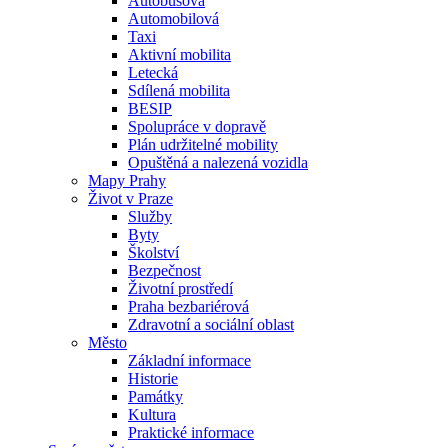
Autobusová
Automobilová
Taxi
Aktivní mobilita
Letecká
Sdílená mobilita
BESIP
Spolupráce v dopravě
Plán udržitelné mobility
Opuštěná a nalezená vozidla
Mapy Prahy
Život v Praze
Služby
Byty
Školství
Bezpečnost
Životní prostředí
Praha bezbariérová
Zdravotní a sociální oblast
Město
Základní informace
Historie
Památky
Kultura
Praktické informace