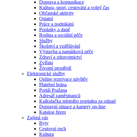
Doprava a komunikace
Kultura, sport, cestování a volný čas
Občanské aktivity
Ostatní
Práce a podnikání
Poplatky a daně
Rodina a sociální péče
Služby
Školství a vzdělávání
Výstavba a památková péče
Zdraví a zdravotnictví
Zvířata
Životní prostředí
Elektronické služby
Online rezervace návštěv
Platební brána
Portál Pražana
Adresář zaměstnanců
Kalkulačka místního poplatku za odpad
Dopravní situace a kamery on-line
Katalog firem
Zajímá vás
Byty
Cestovní ruch
Kultura