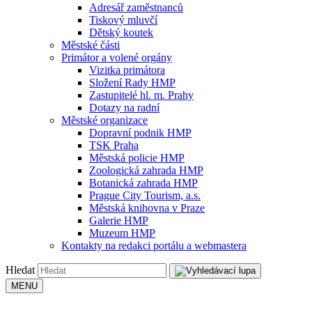
Adresář zaměstnanců
Tiskový mluvčí
Dětský koutek
Městské části
Primátor a volené orgány
Vizitka primátora
Složení Rady HMP
Zastupitelé hl. m. Prahy
Dotazy na radní
Městské organizace
Dopravní podnik HMP
TSK Praha
Městská policie HMP
Zoologická zahrada HMP
Botanická zahrada HMP
Prague City Tourism, a.s.
Městská knihovna v Praze
Galerie HMP
Muzeum HMP
Kontakty na redakci portálu a webmastera
Hledat
MENU