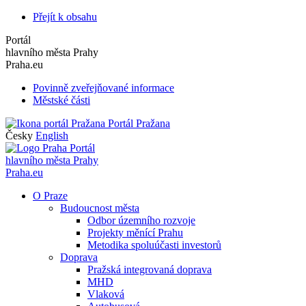
Přejít k obsahu
Portál
hlavního města Prahy
Praha.eu
Povinně zveřejňované informace
Městské části
Portál Pražana
Česky
English
Portál
hlavního města Prahy
Praha.eu
O Praze
Budoucnost města
Odbor územního rozvoje
Projekty měnící Prahu
Metodika spoluúčasti investorů
Doprava
Pražská integrovaná doprava
MHD
Vlaková