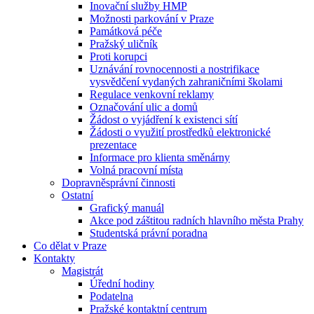
Inovační služby HMP
Možnosti parkování v Praze
Památková péče
Pražský uličník
Proti korupci
Uznávání rovnocennosti a nostrifikace
vysvědčení vydaných zahraničními školami
Regulace venkovní reklamy
Označování ulic a domů
Žádost o vyjádření k existenci sítí
Žádosti o využití prostředků elektronické
prezentace
Informace pro klienta směnárny
Volná pracovní místa
Dopravněsprávní činnosti
Ostatní
Grafický manuál
Akce pod záštitou radních hlavního města Prahy
Studentská právní poradna
Co dělat v Praze
Kontakty
Magistrát
Úřední hodiny
Podatelna
Pražské kontaktní centrum