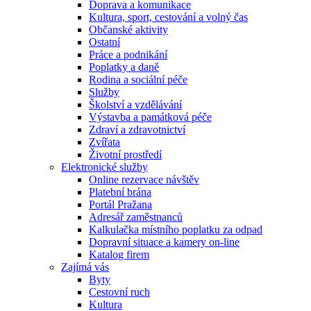
Doprava a komunikace
Kultura, sport, cestování a volný čas
Občanské aktivity
Ostatní
Práce a podnikání
Poplatky a daně
Rodina a sociální péče
Služby
Školství a vzdělávání
Výstavba a památková péče
Zdraví a zdravotnictví
Zvířata
Životní prostředí
Elektronické služby
Online rezervace návštěv
Platební brána
Portál Pražana
Adresář zaměstnanců
Kalkulačka místního poplatku za odpad
Dopravní situace a kamery on-line
Katalog firem
Zajímá vás
Byty
Cestovní ruch
Kultura