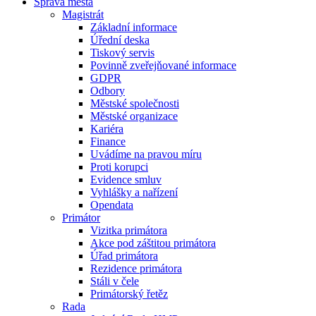
Správa města
Magistrát
Základní informace
Úřední deska
Tiskový servis
Povinně zveřejňované informace
GDPR
Odbory
Městské společnosti
Městské organizace
Kariéra
Finance
Uvádíme na pravou míru
Proti korupci
Evidence smluv
Vyhlášky a nařízení
Opendata
Primátor
Vizitka primátora
Akce pod záštitou primátora
Úřad primátora
Rezidence primátora
Stáli v čele
Primátorský řetěz
Rada