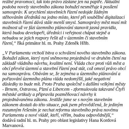
reálné pravomoci, tak toto právo zůstane jen na papíře. Aktuální
podoba novely stavebního zákona bohužel nesměřuje k posílení
samospráv. K urychlení stavebních řízení nedojde žádným
stěhováním úředníků na jedno místo, které při souběžné digitalizaci
stavebních řízení dává stále menší smysl. Samosprávy měst musí mít
možnost už ve fázi územního plánování stanovit jasná pravidla,
která budou developeři, úředníci i veřejnost chápat stejně a
nebudou se jejich rozpory řešit až v územním či stavebním
řízení,“
říká primátor hl. m. Prahy Zdeněk Hřib.
„V Parlamentu vrcholí bitva o schválení nového stavebního zákona.
Bohužel zákon, který nyní sněmovna projednává ve druhém čtení na
základě vládního návrhu, kvalitní není. Vláda chce proti vůli měst a
obcí převést územní a stavební řízení pod stát, což omezí právo obcí
na samosprávu. Obávám se, že zejména u územního plánování a
pořizování územního plánu vláda nedomýšlí, jaké negativní
důsledky to bude mít. Proto Praha společně s dalšími velkými městy
- Brnem, Ostravou, Plzní a Libercem - zformulovala takzvané Čtyři
městské artikuly a připravila pozměňovací návrhy k
projednávanému zákonu. Jestliže jsme se s novým stavebním
zákonem dostali do této situace, pak jsem přesvědčená, že jediným
rozumným řešením je nechat reformu stavebního práva novému
Parlamentu a nové vládě, kteří, věřím, budou odpovědnější,“
dodává radní hl. m. Prahy pro oblast legislativy Hana Kordová
Marvanová.