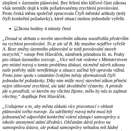
zlepšení v územním plánování. Bez řešení této klíčové části zákona
však nemůže dojít k tolik požadovanému zrychlení povolování.
Proto česká města společně zpracovala Čtyři městské artikuly (tedy
čtyři konkrétní požadavky), které situaci mohou jednoduše vyřešit.
4 minuty čtení
„Dosud se debata o novém stavebním zákonu soustředila především
na rychlost povolování. To je ale až B. My musíme nejdříve vyřešit
A. Beze změny územního plánování se totiž povolování staveb
nezrychlí,“
varuje Petr Hlaváček, náměstek primátora hl. m. Prahy
pro oblast územního rozvoje.
„Více než rok vedeme s Ministerstvem
pro místní rozvoj o tomto problému diskuzi, nicméně návrh zákona
naše potřeby stále nereflektuje a situace začíná být opravdu vážná.
Proto jsme spolu s ostatními českými městy zformulovali čtyři
jednoduché požadavky. Díky nim může nový stavební zákon přinést
nejen slibované zrychlení, ale také zkvalitnění výstavby. A protože
jde o prostředí, ve kterém my všichni žijeme, mělo by nás to zajímat
všechny,“
doplňuje Petr Hlaváček.
„Usilujeme o to, aby města získala více pravomocí v oblasti
plánování svého rozvoje. Za udržitelný rozvoj měst musí být
jednoznačně odpovědní konkrétní volení zástupci samosprávy a
nikoliv anonymní státní úředníci. Občanům dává právo na
samosprávu ústava, ale pokud samosprávy nebudou mít žádné