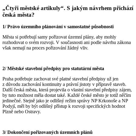
„Čtyři městské artikuly“. S jakým návrhem přichází
česká města?
1/ Právo územního plánování v samostatné působnosti
Města si potřebují samy pořizovat územní plány, aby mohly
rozhodovat o svém rozvoji. V současnosti ani podle návrhu zákona
však nemají na proces pořizování žádný vliv.
2/ Městské stavební předpisy pro statutární města
Praha potřebuje zachovat své platné stavební předpisy už jen
z důvodu zachování kontinuity a právní jistoty v přípravě staveb.
Další česká města, která projevila o vlastní stavební předpisy zájem,
by tuto možnost měla dostat také. Každé české město je totiž něčím
jedinečné. Stejně jako je odlišný režim správy NP Krkonoše a NP
Podyjí, měl by být odlišný přístup k rozvoji specifických hodnot
Plzně nebo Ostravy.
3/ Dokončení pořizovaných územních plánů