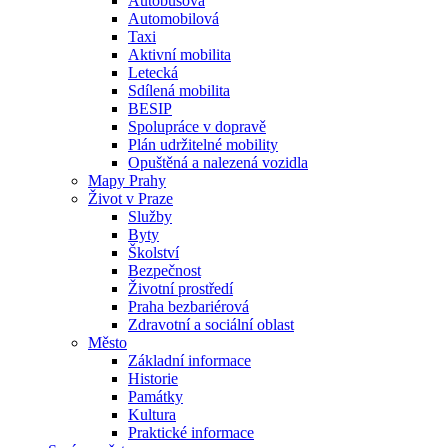
Autobusová
Automobilová
Taxi
Aktivní mobilita
Letecká
Sdílená mobilita
BESIP
Spolupráce v dopravě
Plán udržitelné mobility
Opuštěná a nalezená vozidla
Mapy Prahy
Život v Praze
Služby
Byty
Školství
Bezpečnost
Životní prostředí
Praha bezbariérová
Zdravotní a sociální oblast
Město
Základní informace
Historie
Památky
Kultura
Praktické informace