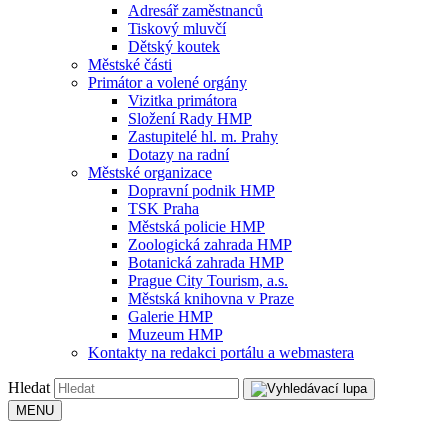
Adresář zaměstnanců
Tiskový mluvčí
Dětský koutek
Městské části
Primátor a volené orgány
Vizitka primátora
Složení Rady HMP
Zastupitelé hl. m. Prahy
Dotazy na radní
Městské organizace
Dopravní podnik HMP
TSK Praha
Městská policie HMP
Zoologická zahrada HMP
Botanická zahrada HMP
Prague City Tourism, a.s.
Městská knihovna v Praze
Galerie HMP
Muzeum HMP
Kontakty na redakci portálu a webmastera
Hledat
MENU