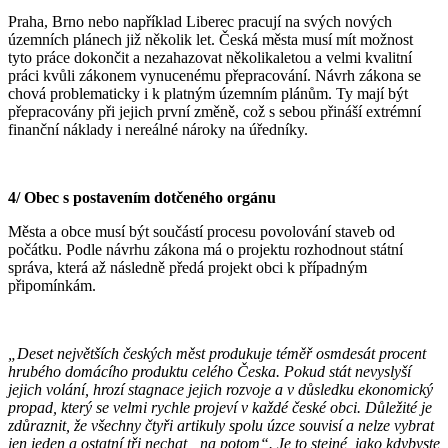
Praha, Brno nebo například Liberec pracují na svých nových
územních plánech již několik let. Česká města musí mít možnost
tyto práce dokončit a nezahazovat několikaletou a velmi kvalitní
práci kvůli zákonem vynucenému přepracování. Návrh zákona se
chová problematicky i k platným územním plánům. Ty mají být
přepracovány při jejich první změně, což s sebou přináší extrémní
finanční náklady i nereálné nároky na úředníky.
4/ Obec s postavením dotčeného orgánu
Města a obce musí být součástí procesu povolování staveb od
počátku. Podle návrhu zákona má o projektu rozhodnout státní
správa, která až následně předá projekt obci k případným
připomínkám.
„Deset největších českých měst produkuje téměř osmdesát procent
hrubého domácího produktu celého Česka. Pokud stát nevyslyší
jejich volání, hrozí stagnace jejich rozvoje a v důsledku ekonomický
propad, který se velmi rychle projeví v každé české obci.
Důležité je
zdůraznit, že všechny čtyři artikuly spolu úzce souvisí a nelze vybrat
jen jeden a ostatní tři nechat „na potom“. Je to stejné, jako kdybyste