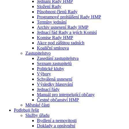
Jednání Rady HMP
Složení Rady
Působnost členů Rady
Programové prohlášení Rady HMP
Termíny jednání
Archiv usnesení Rady HMP
Jednací řád Rady a jejích Komisí
Komise Rady HMP
Akce pod záštitou radních
Koaliční smlouva
Zastupitelstvo
Zasedání zastupitelstva
Seznam zastupitelů
Politické kluby
Výbory
Schválená usnesení
Výsledky hlasování
Jednací řády
Manuál pro interpelující občany
Čestné občanství HMP
Městské části
Potřebuji řešit
Služby úřadu
Bydlení a nemovitosti
Doklady a oprávnění