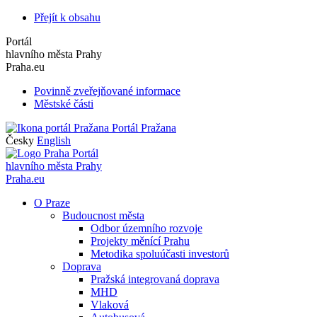
Přejít k obsahu
Portál
hlavního města Prahy
Praha.eu
Povinně zveřejňované informace
Městské části
Portál Pražana
Česky
English
Portál
hlavního města Prahy
Praha.eu
O Praze
Budoucnost města
Odbor územního rozvoje
Projekty měnící Prahu
Metodika spoluúčasti investorů
Doprava
Pražská integrovaná doprava
MHD
Vlaková