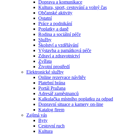
Doprava a komunikace
Kultura, sport, cestování a volný čas
Občanské aktivity
Ostatní
Práce a podnikání
Poplatky a daně
Rodina a sociální péče
Služby
Školství a vzdělávání
Výstavba a památková péče
Zdraví a zdravotnictví
Zvířata
Životní prostředí
Elektronické služby
Online rezervace návštěv
Platební brána
Portál Pražana
Adresář zaměstnanců
Kalkulačka místního poplatku za odpad
Dopravní situace a kamery on-line
Katalog firem
Zajímá vás
Byty
Cestovní ruch
Kultura