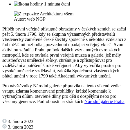
1 minuta čtení
Autor: web NGP
Příběh první veřejně přístupné obrazárny v českých zemích se začal
psát 5. února 1796, kdy se skupina významných představitelů
vlastenecky zaměřené české šlechty společně s několika vzdělanci z
řad měšťanů rozhodla „pozvednout upadající veřejný vkus“. Svou
aktivitou zařadila Prahu po bok dalších významných evropských
metropolí, kde se otvírala první veřejná muzea a galerie, jež měly
soustřeďovat umělecké sbírky, chránit je a zpřístupňovat pro
vzdělávání a potěšení široké veřejnosti. Aby vytvořila prostor pro
vysoké umělecké vzdělávání, založila Společnost vlasteneckých
přátel umění v roce 1799 také Akademii výtvarných umění.
Pro návštěvníky Národní galerie připravila na tento víkend vedle
vstupu zdarma komentované prohlídky, krátké komentáře k
vybraným dílům, otevřené dílny pro děti s dospělými nebo pro
všechny generace. Podrobnosti na stránkách
Národní galerie Praha
.
3. února 2023
3. února 2023