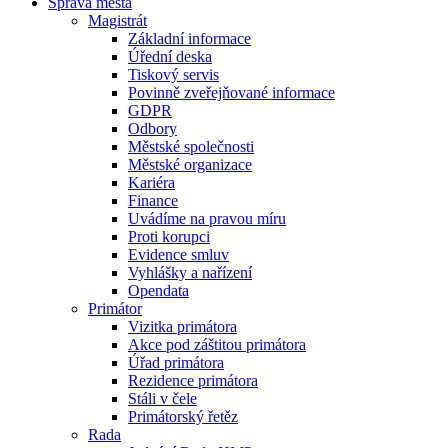
Správa města
Magistrát
Základní informace
Úřední deska
Tiskový servis
Povinně zveřejňované informace
GDPR
Odbory
Městské společnosti
Městské organizace
Kariéra
Finance
Uvádíme na pravou míru
Proti korupci
Evidence smluv
Vyhlášky a nařízení
Opendata
Primátor
Vizitka primátora
Akce pod záštitou primátora
Úřad primátora
Rezidence primátora
Stáli v čele
Primátorský řetěz
Rada