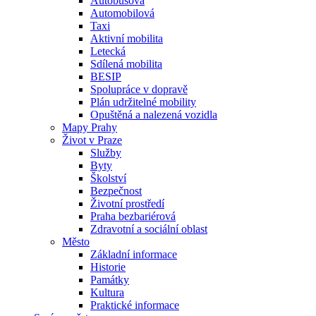
Autobusová
Automobilová
Taxi
Aktivní mobilita
Letecká
Sdílená mobilita
BESIP
Spolupráce v dopravě
Plán udržitelné mobility
Opuštěná a nalezená vozidla
Mapy Prahy
Život v Praze
Služby
Byty
Školství
Bezpečnost
Životní prostředí
Praha bezbariérová
Zdravotní a sociální oblast
Město
Základní informace
Historie
Památky
Kultura
Praktické informace