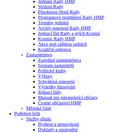
Jednání Rady HMP
Složení Rady
Působnost členů Rady
Programové prohlášení Rady HMP
Termíny jednání
Archiv usnesení Rady HMP
Jednací řád Rady a jejích Komisí
Komise Rady HMP
Akce pod záštitou radních
Koaliční smlouva
Zastupitelstvo
Zasedání zastupitelstva
Seznam zastupitelů
Politické kluby
Výbory
Schválená usnesení
Výsledky hlasování
Jednací řády
Manuál pro interpelující občany
Čestné občanství HMP
Městské části
Potřebuji řešit
Služby úřadu
Bydlení a nemovitosti
Doklady a oprávnění