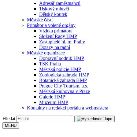
Adresář zaměstnanců
Tiskový mluvčí
Dětský koutek
Městské části
Primátor a volené orgány
Vizitka primátora
Složení Rady HMP
Zastupitelé hl. m. Prahy
Dotazy na radní
Městské organizace
Dopravní podnik HMP
TSK Praha
Městská policie HMP
Zoologická zahrada HMP
Botanická zahrada HMP
Prague City Tourism, a.s.
Městská knihovna v Praze
Galerie HMP
Muzeum HMP
Kontakty na redakci portálu a webmastera
Hledat
MENU