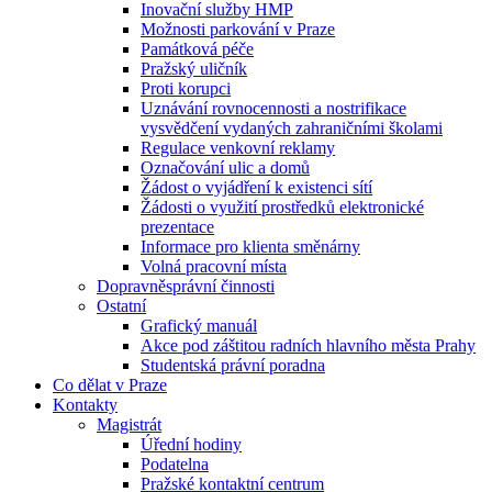
Inovační služby HMP
Možnosti parkování v Praze
Památková péče
Pražský uličník
Proti korupci
Uznávání rovnocennosti a nostrifikace
vysvědčení vydaných zahraničními školami
Regulace venkovní reklamy
Označování ulic a domů
Žádost o vyjádření k existenci sítí
Žádosti o využití prostředků elektronické
prezentace
Informace pro klienta směnárny
Volná pracovní místa
Dopravněsprávní činnosti
Ostatní
Grafický manuál
Akce pod záštitou radních hlavního města Prahy
Studentská právní poradna
Co dělat v Praze
Kontakty
Magistrát
Úřední hodiny
Podatelna
Pražské kontaktní centrum