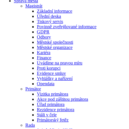
Správa města
Magistrát
Základní informace
Úřední deska
Tiskový servis
Povinně zveřejňované informace
GDPR
Odbory
Městské společnosti
Městské organizace
Kariéra
Finance
Uvádíme na pravou míru
Proti korupci
Evidence smluv
Vyhlášky a nařízení
Opendata
Primátor
Vizitka primátora
Akce pod záštitou primátora
Úřad primátora
Rezidence primátora
Stáli v čele
Primátorský řetěz
Rada