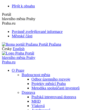
Přejít k obsahu
Portál
hlavního města Prahy
Praha.eu
Povinně zveřejňované informace
Městské části
Portál Pražana
Česky
English
Portál
hlavního města Prahy
Praha.eu
O Praze
Budoucnost města
Odbor územního rozvoje
Projekty měnící Prahu
Metodika spoluúčasti investorů
Doprava
Pražská integrovaná doprava
MHD
Vlaková