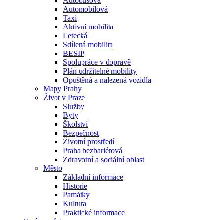
Autobusová
Automobilová
Taxi
Aktivní mobilita
Letecká
Sdílená mobilita
BESIP
Spolupráce v dopravě
Plán udržitelné mobility
Opuštěná a nalezená vozidla
Mapy Prahy
Život v Praze
Služby
Byty
Školství
Bezpečnost
Životní prostředí
Praha bezbariérová
Zdravotní a sociální oblast
Město
Základní informace
Historie
Památky
Kultura
Praktické informace