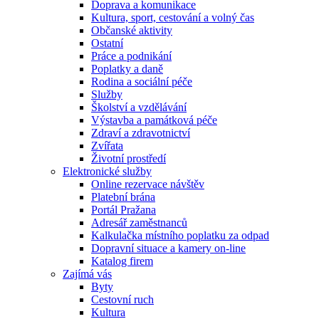
Doprava a komunikace
Kultura, sport, cestování a volný čas
Občanské aktivity
Ostatní
Práce a podnikání
Poplatky a daně
Rodina a sociální péče
Služby
Školství a vzdělávání
Výstavba a památková péče
Zdraví a zdravotnictví
Zvířata
Životní prostředí
Elektronické služby
Online rezervace návštěv
Platební brána
Portál Pražana
Adresář zaměstnanců
Kalkulačka místního poplatku za odpad
Dopravní situace a kamery on-line
Katalog firem
Zajímá vás
Byty
Cestovní ruch
Kultura