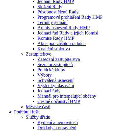
Jednání Rady HMP
Složení Rady
Působnost členů Rady
Programové prohlášení Rady HMP
Termíny jednání
Archiv usnesení Rady HMP
Jednací řád Rady a jejích Komisí
Komise Rady HMP
Akce pod záštitou radních
Koaliční smlouva
Zastupitelstvo
Zasedání zastupitelstva
Seznam zastupitelů
Politické kluby
Výbory
Schválená usnesení
Výsledky hlasování
Jednací řády
Manuál pro interpelující občany
Čestné občanství HMP
Městské části
Potřebuji řešit
Služby úřadu
Bydlení a nemovitosti
Doklady a oprávnění