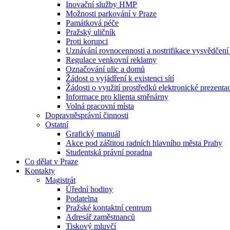
Inovační služby HMP
Možnosti parkování v Praze
Památková péče
Pražský uličník
Proti korupci
Uznávání rovnocennosti a nostrifikace vysvědčen
Regulace venkovní reklamy
Označování ulic a domů
Žádost o vyjádření k existenci sítí
Žádosti o využití prostředků elektronické prezenta
Informace pro klienta směnárny
Volná pracovní místa
Dopravněsprávní činnosti
Ostatní
Grafický manuál
Akce pod záštitou radních hlavního města Prahy
Studentská právní poradna
Co dělat v Praze
Kontakty
Magistrát
Úřední hodiny
Podatelna
Pražské kontaktní centrum
Adresář zaměstnanců
Tiskový mluvčí