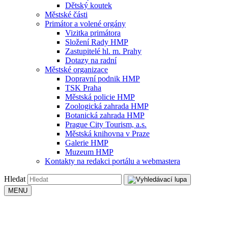
Dětský koutek
Městské části
Primátor a volené orgány
Vizitka primátora
Složení Rady HMP
Zastupitelé hl. m. Prahy
Dotazy na radní
Městské organizace
Dopravní podnik HMP
TSK Praha
Městská policie HMP
Zoologická zahrada HMP
Botanická zahrada HMP
Prague City Tourism, a.s.
Městská knihovna v Praze
Galerie HMP
Muzeum HMP
Kontakty na redakci portálu a webmastera
Hledat
MENU