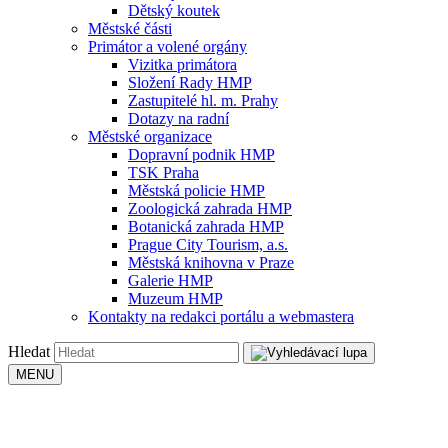
Dětský koutek
Městské části
Primátor a volené orgány
Vizitka primátora
Složení Rady HMP
Zastupitelé hl. m. Prahy
Dotazy na radní
Městské organizace
Dopravní podnik HMP
TSK Praha
Městská policie HMP
Zoologická zahrada HMP
Botanická zahrada HMP
Prague City Tourism, a.s.
Městská knihovna v Praze
Galerie HMP
Muzeum HMP
Kontakty na redakci portálu a webmastera
Hledat
MENU