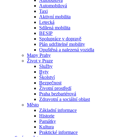
Autobusová
Automobilová
Taxi
Aktivní mobilita
Letecká
Sdílená mobilita
BESIP
Spolupráce v dopravě
Plán udržitelné mobility
Opuštěná a nalezená vozidla
Mapy Prahy
Život v Praze
Služby
Byty
Školství
Bezpečnost
Životní prostředí
Praha bezbariérová
Zdravotní a sociální oblast
Město
Základní informace
Historie
Památky
Kultura
Praktické informace