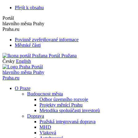
Přejít k obsahu
Portál
hlavního města Prahy
Praha.eu
Povinně zveřejňované informace
Městské části
Portál Pražana
Česky
English
Portál
hlavního města Prahy
Praha.eu
O Praze
Budoucnost města
Odbor územního rozvoje
Projekty měnící Prahu
Metodika spoluúčasti investorů
Doprava
Pražská integrovaná doprava
MHD
Vlaková