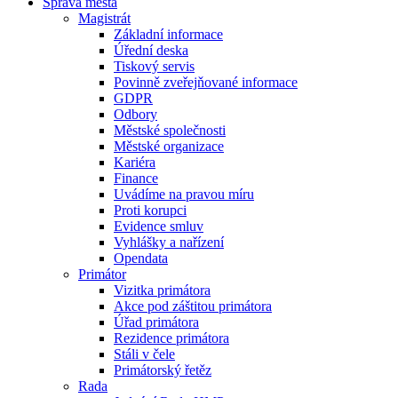
Správa města
Magistrát
Základní informace
Úřední deska
Tiskový servis
Povinně zveřejňované informace
GDPR
Odbory
Městské společnosti
Městské organizace
Kariéra
Finance
Uvádíme na pravou míru
Proti korupci
Evidence smluv
Vyhlášky a nařízení
Opendata
Primátor
Vizitka primátora
Akce pod záštitou primátora
Úřad primátora
Rezidence primátora
Stáli v čele
Primátorský řetěz
Rada