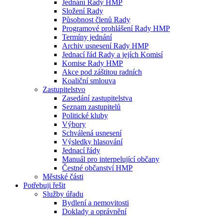
Jednání Rady HMP
Složení Rady
Působnost členů Rady
Programové prohlášení Rady HMP
Termíny jednání
Archiv usnesení Rady HMP
Jednací řád Rady a jejích Komisí
Komise Rady HMP
Akce pod záštitou radních
Koaliční smlouva
Zastupitelstvo
Zasedání zastupitelstva
Seznam zastupitelů
Politické kluby
Výbory
Schválená usnesení
Výsledky hlasování
Jednací řády
Manuál pro interpelující občany
Čestné občanství HMP
Městské části
Potřebuji řešit
Služby úřadu
Bydlení a nemovitosti
Doklady a oprávnění