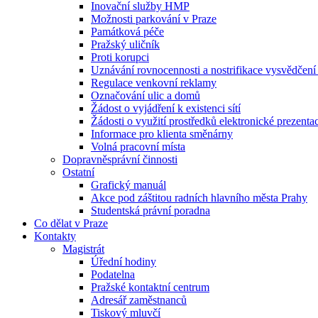
Inovační služby HMP
Možnosti parkování v Praze
Památková péče
Pražský uličník
Proti korupci
Uznávání rovnocennosti a nostrifikace vysvědčen
Regulace venkovní reklamy
Označování ulic a domů
Žádost o vyjádření k existenci sítí
Žádosti o využití prostředků elektronické prezenta
Informace pro klienta směnárny
Volná pracovní místa
Dopravněsprávní činnosti
Ostatní
Grafický manuál
Akce pod záštitou radních hlavního města Prahy
Studentská právní poradna
Co dělat v Praze
Kontakty
Magistrát
Úřední hodiny
Podatelna
Pražské kontaktní centrum
Adresář zaměstnanců
Tiskový mluvčí