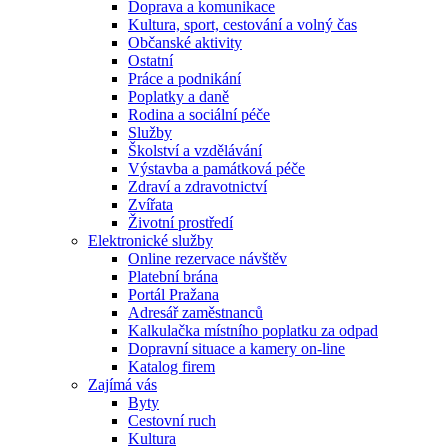
Doprava a komunikace
Kultura, sport, cestování a volný čas
Občanské aktivity
Ostatní
Práce a podnikání
Poplatky a daně
Rodina a sociální péče
Služby
Školství a vzdělávání
Výstavba a památková péče
Zdraví a zdravotnictví
Zvířata
Životní prostředí
Elektronické služby
Online rezervace návštěv
Platební brána
Portál Pražana
Adresář zaměstnanců
Kalkulačka místního poplatku za odpad
Dopravní situace a kamery on-line
Katalog firem
Zajímá vás
Byty
Cestovní ruch
Kultura