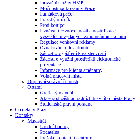
Inovační služby HMP
Možnosti parkování v Praze
Památková péče
Pražský uličník
Proti korupci
Uznávání rovnocennosti a nostrifikace
vysvědčení vydaných zahraničními školami
Regulace venkovní reklamy
Označování ulic a domů
Žádost o vyjádření k existenci sítí
Žádosti o využití prostředků elektronické
prezentace
Informace pro klienta směnárny
Volná pracovní místa
Dopravněsprávní činnosti
Ostatní
Grafický manuál
Akce pod záštitou radních hlavního města Prahy
Studentská právní poradna
Co dělat v Praze
Kontakty
Magistrát
Úřední hodiny
Podatelna
Pražské kontaktní centrum