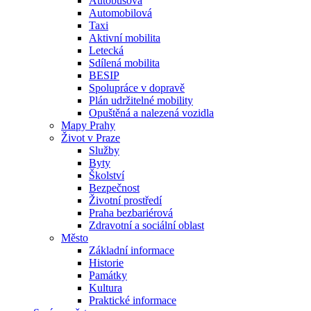
Autobusová
Automobilová
Taxi
Aktivní mobilita
Letecká
Sdílená mobilita
BESIP
Spolupráce v dopravě
Plán udržitelné mobility
Opuštěná a nalezená vozidla
Mapy Prahy
Život v Praze
Služby
Byty
Školství
Bezpečnost
Životní prostředí
Praha bezbariérová
Zdravotní a sociální oblast
Město
Základní informace
Historie
Památky
Kultura
Praktické informace