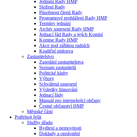
Jednání Rady HMP
Složení Rady
Působnost členů Rady
Programové prohlášení Rady HMP
Termíny jednání
Archiv usnesení Rady HMP
Jednací řád Rady a jejích Komisí
Komise Rady HMP
Akce pod záštitou radních
Koaliční smlouva
Zastupitelstvo
Zasedání zastupitelstva
Seznam zastupitelů
Politické kluby
Výbory
Schválená usnesení
Výsledky hlasování
Jednací řády
Manuál pro interpelující občany
Čestné občanství HMP
Městské části
Potřebuji řešit
Služby úřadu
Bydlení a nemovitosti
Doklady a oprávnění