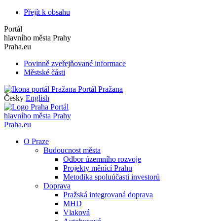
Přejít k obsahu
Portál
hlavního města Prahy
Praha.eu
Povinně zveřejňované informace
Městské části
Portál Pražana
Česky
English
Portál
hlavního města Prahy
Praha.eu
O Praze
Budoucnost města
Odbor územního rozvoje
Projekty měnící Prahu
Metodika spoluúčasti investorů
Doprava
Pražská integrovaná doprava
MHD
Vlaková