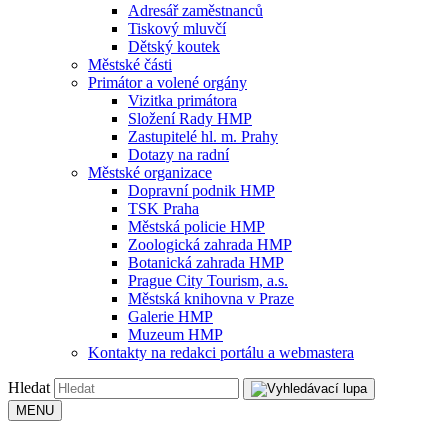
Adresář zaměstnanců
Tiskový mluvčí
Dětský koutek
Městské části
Primátor a volené orgány
Vizitka primátora
Složení Rady HMP
Zastupitelé hl. m. Prahy
Dotazy na radní
Městské organizace
Dopravní podnik HMP
TSK Praha
Městská policie HMP
Zoologická zahrada HMP
Botanická zahrada HMP
Prague City Tourism, a.s.
Městská knihovna v Praze
Galerie HMP
Muzeum HMP
Kontakty na redakci portálu a webmastera
Hledat
MENU