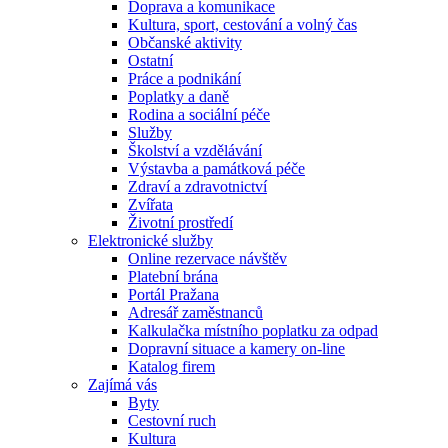
Doprava a komunikace
Kultura, sport, cestování a volný čas
Občanské aktivity
Ostatní
Práce a podnikání
Poplatky a daně
Rodina a sociální péče
Služby
Školství a vzdělávání
Výstavba a památková péče
Zdraví a zdravotnictví
Zvířata
Životní prostředí
Elektronické služby
Online rezervace návštěv
Platební brána
Portál Pražana
Adresář zaměstnanců
Kalkulačka místního poplatku za odpad
Dopravní situace a kamery on-line
Katalog firem
Zajímá vás
Byty
Cestovní ruch
Kultura