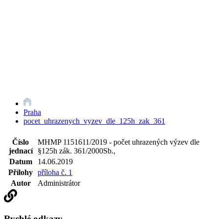
Praha
pocet_uhrazenych_vyzev_dle_125h_zak_361
Číslo
MHMP 1151611/2019 - počet uhrazených výzev dle
jednací
§125h zák. 361/2000Sb.,
Datum
14.06.2019
Přílohy
příloha č. 1
Autor
Administrátor
Rychlé odkazy