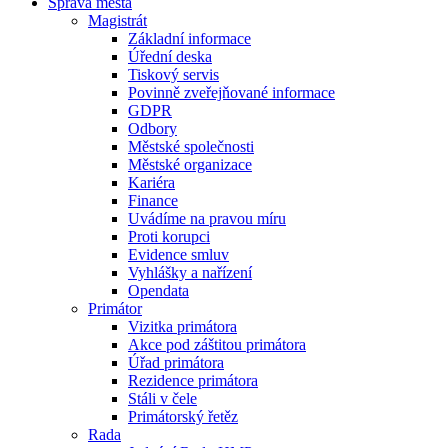
Správa města
Magistrát
Základní informace
Úřední deska
Tiskový servis
Povinně zveřejňované informace
GDPR
Odbory
Městské společnosti
Městské organizace
Kariéra
Finance
Uvádíme na pravou míru
Proti korupci
Evidence smluv
Vyhlášky a nařízení
Opendata
Primátor
Vizitka primátora
Akce pod záštitou primátora
Úřad primátora
Rezidence primátora
Stáli v čele
Primátorský řetěz
Rada