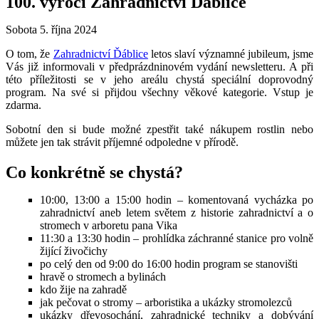
100. výročí Zahradnictví Ďáblice
Sobota 5. října 2024
O tom, že
Zahradnictví Ďáblice
letos slaví významné jubileum, jsme
Vás již informovali v předprázdninovém vydání newsletteru. A při
této příležitosti se v jeho areálu chystá speciální doprovodný
program. Na své si přijdou všechny věkové kategorie. Vstup je
zdarma.
Sobotní den si bude možné zpestřit také nákupem rostlin nebo
můžete jen tak strávit příjemné odpoledne v přírodě.
Co konkrétně se chystá?
10:00, 13:00 a 15:00 hodin – komentovaná vycházka po
zahradnictví aneb letem světem z historie zahradnictví a o
stromech v arboretu pana Vika
11:30 a 13:30 hodin – prohlídka záchranné stanice pro volně
žijící živočichy
po celý den od 9:00 do 16:00 hodin program se stanovišti
hravě o stromech a bylinách
kdo žije na zahradě
jak pečovat o stromy – arboristika a ukázky stromolezců
ukázky dřevosochání, zahradnické techniky a dobývání