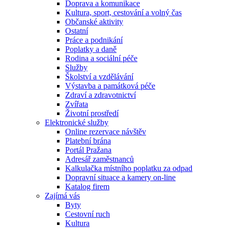
Doprava a komunikace
Kultura, sport, cestování a volný čas
Občanské aktivity
Ostatní
Práce a podnikání
Poplatky a daně
Rodina a sociální péče
Služby
Školství a vzdělávání
Výstavba a památková péče
Zdraví a zdravotnictví
Zvířata
Životní prostředí
Elektronické služby
Online rezervace návštěv
Platební brána
Portál Pražana
Adresář zaměstnanců
Kalkulačka místního poplatku za odpad
Dopravní situace a kamery on-line
Katalog firem
Zajímá vás
Byty
Cestovní ruch
Kultura