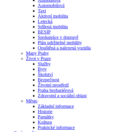
Autobusová
Automobilová
Taxi
Aktivní mobilita
Letecká
Sdílená mobilita
BESIP
Spolupráce v dopravě
Plán udržitelné mobility
Opuštěná a nalezená vozidla
Mapy Prahy
Život v Praze
Služby
Byty
Školství
Bezpečnost
Životní prostředí
Praha bezbariérová
Zdravotní a sociální oblast
Město
Základní informace
Historie
Památky
Kultura
Praktické informace