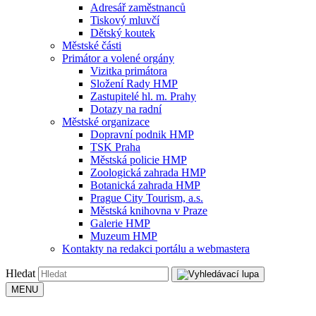
Adresář zaměstnanců
Tiskový mluvčí
Dětský koutek
Městské části
Primátor a volené orgány
Vizitka primátora
Složení Rady HMP
Zastupitelé hl. m. Prahy
Dotazy na radní
Městské organizace
Dopravní podnik HMP
TSK Praha
Městská policie HMP
Zoologická zahrada HMP
Botanická zahrada HMP
Prague City Tourism, a.s.
Městská knihovna v Praze
Galerie HMP
Muzeum HMP
Kontakty na redakci portálu a webmastera
Hledat
MENU