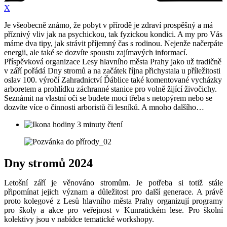
X
Je všeobecně známo, že pobyt v přírodě je zdraví prospěšný a má
příznivý vliv jak na psychickou, tak fyzickou kondici. A my pro Vás
máme dva tipy, jak strávit příjemný čas s rodinou. Nejenže načerpáte
energii, ale také se dozvíte spoustu zajímavých informací.
Příspěvková organizace Lesy hlavního města Prahy jako už tradičně
v září pořádá Dny stromů a na začátek října přichystala u příležitosti
oslav 100. výročí Zahradnictví Ďáblice také komentované vycházky
arboretem a prohlídku záchranné stanice pro volně žijící živočichy.
Seznámit na vlastní oči se budete moci třeba s netopýrem nebo se
dozvíte více o činnosti arboristů či lesníků. A mnoho dalšího…
3 minuty čtení
Dny stromů 2024
Letošní září je věnováno stromům. Je potřeba si totiž stále
připomínat jejich význam a důležitost pro další generace. A právě
proto kolegové z Lesů hlavního města Prahy organizují programy
pro školy a akce pro veřejnost v Kunratickém lese. Pro školní
kolektivy jsou v nabídce tematické workshopy.