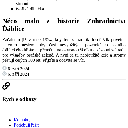
stromů
tvořivá dílnička
Něco málo z historie Zahradnictví
Ďáblice
Začalo to již v roce 1924, kdy byl zahradník Josef Vik pověřen
hlavním městem, aby část nevyužitých pozemků sousedního
ďáblického hřbitova přeměnil na okrasnou školku a zásobní zahradu
pro výsadby pražské zeleně. A nyní se tu nepřetržitě keře a stromy
pěstují celých 100 let. Přijďte a dozvíte se víc.
6. září 2024
6. září 2024
Rychlé odkazy
Kontakty
Potřebuji řešit