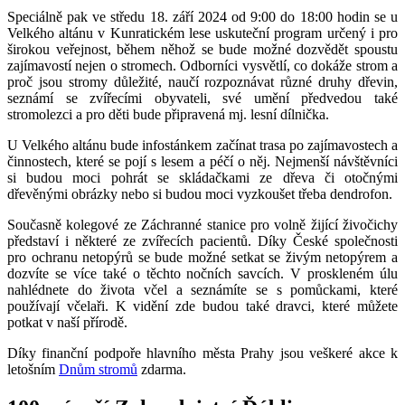
Speciálně pak ve středu 18. září 2024 od 9:00 do 18:00 hodin se u
Velkého altánu v Kunratickém lese uskuteční program určený i pro
širokou veřejnost, během něhož se bude možné dozvědět spoustu
zajímavostí nejen o stromech. Odborníci vysvětlí, co dokáže strom a
proč jsou stromy důležité, naučí rozpoznávat různé druhy dřevin,
seznámí se zvířecími obyvateli, své umění předvedou také
stromolezci a pro děti bude připravená mj. lesní dílnička.
U Velkého altánu bude infostánkem začínat trasa po zajímavostech a
činnostech, které se pojí s lesem a péčí o něj. Nejmenší návštěvníci
si budou moci pohrát se skládačkami ze dřeva či otočnými
dřevěnými obrázky nebo si budou moci vyzkoušet třeba dendrofon.
Současně kolegové ze Záchranné stanice pro volně žijící živočichy
představí i některé ze zvířecích pacientů. Díky České společnosti
pro ochranu netopýrů se bude možné setkat se živým netopýrem a
dozvíte se více také o těchto nočních savcích. V proskleném úlu
nahlédnete do života včel a seznámíte se s pomůckami, které
používají včelaři. K vidění zde budou také dravci, které můžete
potkat v naší přírodě.
Díky finanční podpoře hlavního města Prahy jsou veškeré akce k
letošním
Dnům stromů
zdarma.