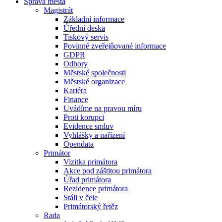
Správa města
Magistrát
Základní informace
Úřední deska
Tiskový servis
Povinně zveřejňované informace
GDPR
Odbory
Městské společnosti
Městské organizace
Kariéra
Finance
Uvádíme na pravou míru
Proti korupci
Evidence smluv
Vyhlášky a nařízení
Opendata
Primátor
Vizitka primátora
Akce pod záštitou primátora
Úřad primátora
Rezidence primátora
Stáli v čele
Primátorský řetěz
Rada