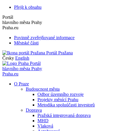
Přejít k obsahu
Portál
hlavního města Prahy
Praha.eu
Povinně zveřejňované informace
Městské části
Portál Pražana
Česky
English
Portál
hlavního města Prahy
Praha.eu
O Praze
Budoucnost města
Odbor územního rozvoje
Projekty měnící Prahu
Metodika spoluúčasti investorů
Doprava
Pražská integrovaná doprava
MHD
Vlaková