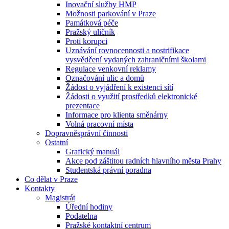
Inovační služby HMP
Možnosti parkování v Praze
Památková péče
Pražský uličník
Proti korupci
Uznávání rovnocennosti a nostrifikace
vysvědčení vydaných zahraničními školami
Regulace venkovní reklamy
Označování ulic a domů
Žádost o vyjádření k existenci sítí
Žádosti o využití prostředků elektronické
prezentace
Informace pro klienta směnárny
Volná pracovní místa
Dopravněsprávní činnosti
Ostatní
Grafický manuál
Akce pod záštitou radních hlavního města Prahy
Studentská právní poradna
Co dělat v Praze
Kontakty
Magistrát
Úřední hodiny
Podatelna
Pražské kontaktní centrum