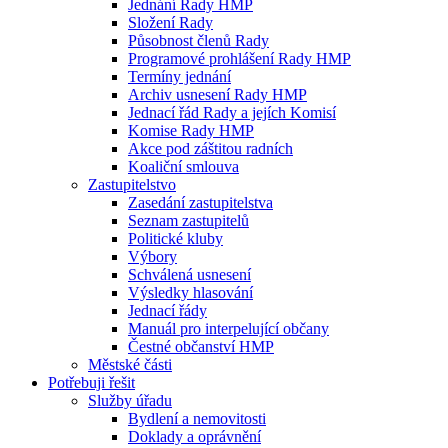
Jednání Rady HMP
Složení Rady
Působnost členů Rady
Programové prohlášení Rady HMP
Termíny jednání
Archiv usnesení Rady HMP
Jednací řád Rady a jejích Komisí
Komise Rady HMP
Akce pod záštitou radních
Koaliční smlouva
Zastupitelstvo
Zasedání zastupitelstva
Seznam zastupitelů
Politické kluby
Výbory
Schválená usnesení
Výsledky hlasování
Jednací řády
Manuál pro interpelující občany
Čestné občanství HMP
Městské části
Potřebuji řešit
Služby úřadu
Bydlení a nemovitosti
Doklady a oprávnění