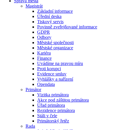
Správa města
Magistrát
Základní informace
Úřední deska
Tiskový servis
Povinně zveřejňované informace
GDPR
Odbory
Městské společnosti
Městské organizace
Kariéra
Finance
Uvádíme na pravou míru
Proti korupci
Evidence smluv
Vyhlášky a nařízení
Opendata
Primátor
Vizitka primátora
Akce pod záštitou primátora
Úřad primátora
Rezidence primátora
Stáli v čele
Primátorský řetěz
Rada