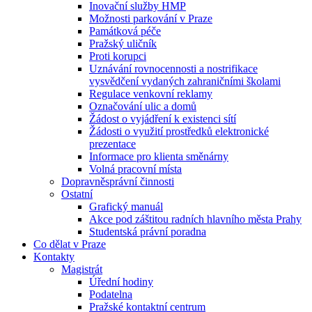
Inovační služby HMP
Možnosti parkování v Praze
Památková péče
Pražský uličník
Proti korupci
Uznávání rovnocennosti a nostrifikace
vysvědčení vydaných zahraničními školami
Regulace venkovní reklamy
Označování ulic a domů
Žádost o vyjádření k existenci sítí
Žádosti o využití prostředků elektronické
prezentace
Informace pro klienta směnárny
Volná pracovní místa
Dopravněsprávní činnosti
Ostatní
Grafický manuál
Akce pod záštitou radních hlavního města Prahy
Studentská právní poradna
Co dělat v Praze
Kontakty
Magistrát
Úřední hodiny
Podatelna
Pražské kontaktní centrum