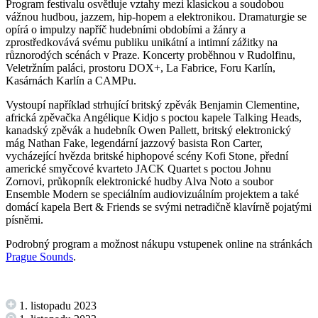
Program festivalu osvětluje vztahy mezi klasickou a soudobou
vážnou hudbou, jazzem, hip-hopem a elektronikou. Dramaturgie se
opírá o impulzy napříč hudebními obdobími a žánry a
zprostředkovává svému publiku unikátní a intimní zážitky na
různorodých scénách v Praze. Koncerty proběhnou v Rudolfinu,
Veletržním paláci, prostoru DOX+, La Fabrice, Foru Karlín,
Kasárnách Karlín a CAMPu.
Vystoupí například strhující britský zpěvák Benjamin Clementine,
africká zpěvačka Angélique Kidjo s poctou kapele Talking Heads,
kanadský zpěvák a hudebník Owen Pallett, britský elektronický
mág Nathan Fake, legendární jazzový basista Ron Carter,
vycházející hvězda britské hiphopové scény Kofi Stone, přední
americké smyčcové kvarteto JACK Quartet s poctou Johnu
Zornovi, průkopník elektronické hudby Alva Noto a soubor
Ensemble Modern se speciálním audiovizuálním projektem a také
domácí kapela Bert & Friends se svými netradičně klavírně pojatými
písněmi.
Podrobný program a možnost nákupu vstupenek online na stránkách
Prague Sounds
.
1. listopadu 2023