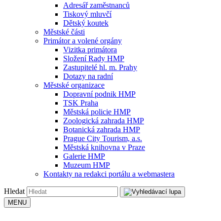
Adresář zaměstnanců
Tiskový mluvčí
Dětský koutek
Městské části
Primátor a volené orgány
Vizitka primátora
Složení Rady HMP
Zastupitelé hl. m. Prahy
Dotazy na radní
Městské organizace
Dopravní podnik HMP
TSK Praha
Městská policie HMP
Zoologická zahrada HMP
Botanická zahrada HMP
Prague City Tourism, a.s.
Městská knihovna v Praze
Galerie HMP
Muzeum HMP
Kontakty na redakci portálu a webmastera
Hledat
MENU