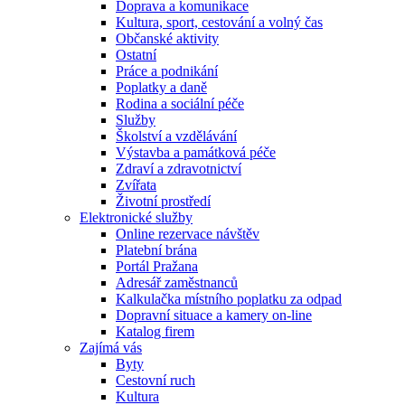
Doprava a komunikace
Kultura, sport, cestování a volný čas
Občanské aktivity
Ostatní
Práce a podnikání
Poplatky a daně
Rodina a sociální péče
Služby
Školství a vzdělávání
Výstavba a památková péče
Zdraví a zdravotnictví
Zvířata
Životní prostředí
Elektronické služby
Online rezervace návštěv
Platební brána
Portál Pražana
Adresář zaměstnanců
Kalkulačka místního poplatku za odpad
Dopravní situace a kamery on-line
Katalog firem
Zajímá vás
Byty
Cestovní ruch
Kultura