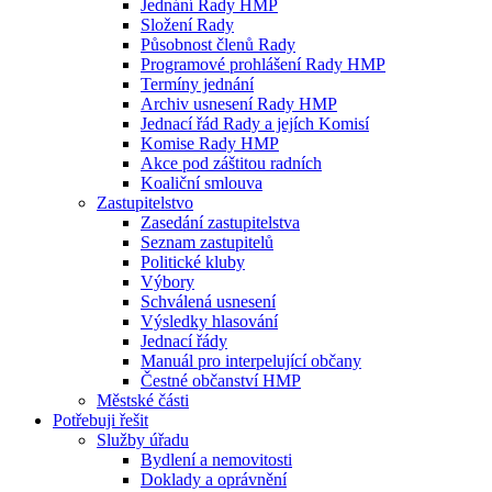
Jednání Rady HMP
Složení Rady
Působnost členů Rady
Programové prohlášení Rady HMP
Termíny jednání
Archiv usnesení Rady HMP
Jednací řád Rady a jejích Komisí
Komise Rady HMP
Akce pod záštitou radních
Koaliční smlouva
Zastupitelstvo
Zasedání zastupitelstva
Seznam zastupitelů
Politické kluby
Výbory
Schválená usnesení
Výsledky hlasování
Jednací řády
Manuál pro interpelující občany
Čestné občanství HMP
Městské části
Potřebuji řešit
Služby úřadu
Bydlení a nemovitosti
Doklady a oprávnění