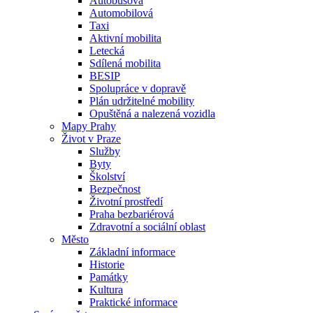
Autobusová
Automobilová
Taxi
Aktivní mobilita
Letecká
Sdílená mobilita
BESIP
Spolupráce v dopravě
Plán udržitelné mobility
Opuštěná a nalezená vozidla
Mapy Prahy
Život v Praze
Služby
Byty
Školství
Bezpečnost
Životní prostředí
Praha bezbariérová
Zdravotní a sociální oblast
Město
Základní informace
Historie
Památky
Kultura
Praktické informace