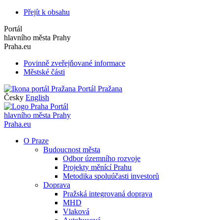
Přejít k obsahu
Portál
hlavního města Prahy
Praha.eu
Povinně zveřejňované informace
Městské části
Portál Pražana
Česky
English
Portál
hlavního města Prahy
Praha.eu
O Praze
Budoucnost města
Odbor územního rozvoje
Projekty měnící Prahu
Metodika spoluúčasti investorů
Doprava
Pražská integrovaná doprava
MHD
Vlaková