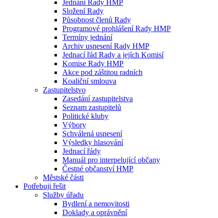
Jednání Rady HMP
Složení Rady
Působnost členů Rady
Programové prohlášení Rady HMP
Termíny jednání
Archiv usnesení Rady HMP
Jednací řád Rady a jejích Komisí
Komise Rady HMP
Akce pod záštitou radních
Koaliční smlouva
Zastupitelstvo
Zasedání zastupitelstva
Seznam zastupitelů
Politické kluby
Výbory
Schválená usnesení
Výsledky hlasování
Jednací řády
Manuál pro interpelující občany
Čestné občanství HMP
Městské části
Potřebuji řešit
Služby úřadu
Bydlení a nemovitosti
Doklady a oprávnění