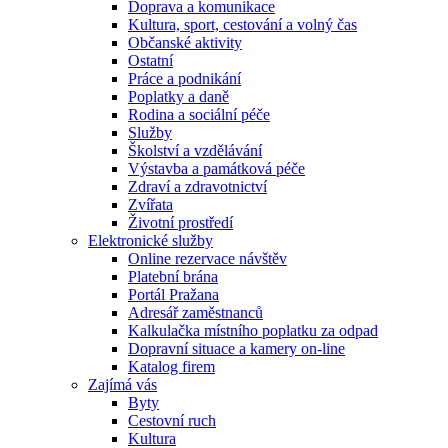
Doprava a komunikace
Kultura, sport, cestování a volný čas
Občanské aktivity
Ostatní
Práce a podnikání
Poplatky a daně
Rodina a sociální péče
Služby
Školství a vzdělávání
Výstavba a památková péče
Zdraví a zdravotnictví
Zvířata
Životní prostředí
Elektronické služby
Online rezervace návštěv
Platební brána
Portál Pražana
Adresář zaměstnanců
Kalkulačka místního poplatku za odpad
Dopravní situace a kamery on-line
Katalog firem
Zajímá vás
Byty
Cestovní ruch
Kultura