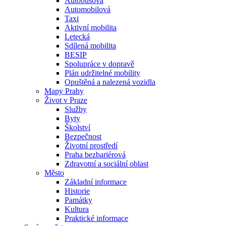
Autobusová
Automobilová
Taxi
Aktivní mobilita
Letecká
Sdílená mobilita
BESIP
Spolupráce v dopravě
Plán udržitelné mobility
Opuštěná a nalezená vozidla
Mapy Prahy
Život v Praze
Služby
Byty
Školství
Bezpečnost
Životní prostředí
Praha bezbariérová
Zdravotní a sociální oblast
Město
Základní informace
Historie
Památky
Kultura
Praktické informace