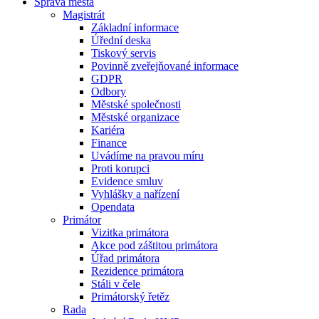
Správa města
Magistrát
Základní informace
Úřední deska
Tiskový servis
Povinně zveřejňované informace
GDPR
Odbory
Městské společnosti
Městské organizace
Kariéra
Finance
Uvádíme na pravou míru
Proti korupci
Evidence smluv
Vyhlášky a nařízení
Opendata
Primátor
Vizitka primátora
Akce pod záštitou primátora
Úřad primátora
Rezidence primátora
Stáli v čele
Primátorský řetěz
Rada