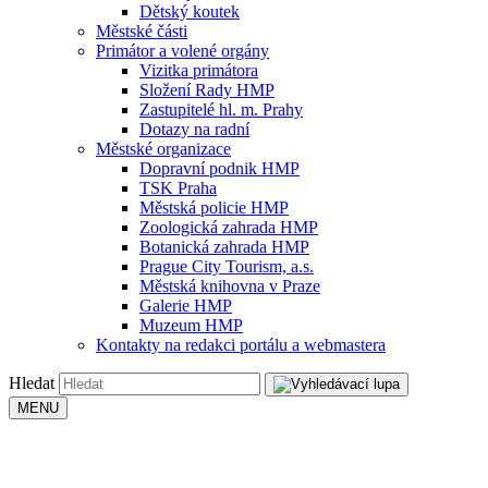
Dětský koutek
Městské části
Primátor a volené orgány
Vizitka primátora
Složení Rady HMP
Zastupitelé hl. m. Prahy
Dotazy na radní
Městské organizace
Dopravní podnik HMP
TSK Praha
Městská policie HMP
Zoologická zahrada HMP
Botanická zahrada HMP
Prague City Tourism, a.s.
Městská knihovna v Praze
Galerie HMP
Muzeum HMP
Kontakty na redakci portálu a webmastera
Hledat
MENU