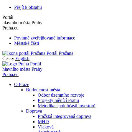
Přejít k obsahu
Portál
hlavního města Prahy
Praha.eu
Povinně zveřejňované informace
Městské části
Portál Pražana
Česky
English
Portál
hlavního města Prahy
Praha.eu
O Praze
Budoucnost města
Odbor územního rozvoje
Projekty měnící Prahu
Metodika spoluúčasti investorů
Doprava
Pražská integrovaná doprava
MHD
Vlaková