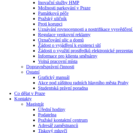
Inovační služby HMP
Možnosti parkování v Praze
Památková péče
Pražský uličník
Proti korupci
Uznávání rovnocennosti a nostrifikace vysvědčen
Regulace venkovní reklamy
Označování ulic a domů
Žádost o vyjádření k existenci sítí
Žádosti o využití prostředků elektronické prezenta
Informace pro klienta směnárny
Volná pracovní místa
Dopravněsprávní činnosti
Ostatní
Grafický manuál
Akce pod záštitou radních hlavního města Prahy
Studentská právní poradna
Co dělat v Praze
Kontakty
Magistrát
Úřední hodiny
Podatelna
Pražské kontaktní centrum
Adresář zaměstnanců
Tiskový mluvčí