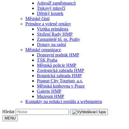
Adresář zaměstnanců
Tiskový mluvčí
Dětský koutek
Městské části
Primátor a volené orgány
Vizitka primátora
Složení Rady HMP
Zastupitelé hl. m. Prahy
Dotazy na radní
Městské organizace
Dopravní podnik HMP
TSK Praha
Městská policie HMP
Zoologická zahrada HMP
Botanická zahrada HMP
Prague City Tourism, a.s.
Městská knihovna v Praze
Galerie HMP
Muzeum HMP
Kontakty na redakci portálu a webmastera
Hledat
MENU