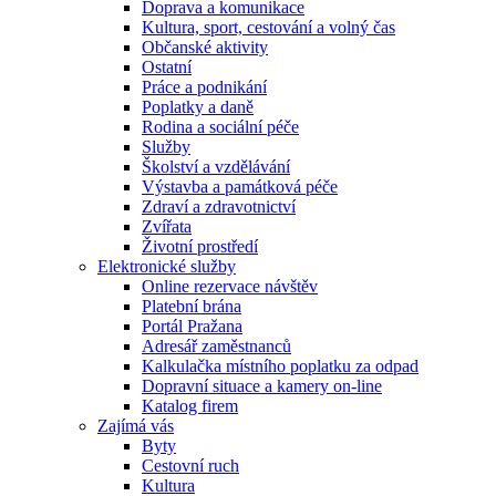
Doprava a komunikace
Kultura, sport, cestování a volný čas
Občanské aktivity
Ostatní
Práce a podnikání
Poplatky a daně
Rodina a sociální péče
Služby
Školství a vzdělávání
Výstavba a památková péče
Zdraví a zdravotnictví
Zvířata
Životní prostředí
Elektronické služby
Online rezervace návštěv
Platební brána
Portál Pražana
Adresář zaměstnanců
Kalkulačka místního poplatku za odpad
Dopravní situace a kamery on-line
Katalog firem
Zajímá vás
Byty
Cestovní ruch
Kultura