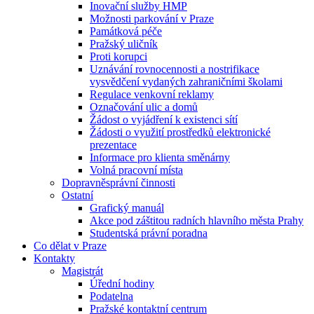
Inovační služby HMP
Možnosti parkování v Praze
Památková péče
Pražský uličník
Proti korupci
Uznávání rovnocennosti a nostrifikace
vysvědčení vydaných zahraničními školami
Regulace venkovní reklamy
Označování ulic a domů
Žádost o vyjádření k existenci sítí
Žádosti o využití prostředků elektronické
prezentace
Informace pro klienta směnárny
Volná pracovní místa
Dopravněsprávní činnosti
Ostatní
Grafický manuál
Akce pod záštitou radních hlavního města Prahy
Studentská právní poradna
Co dělat v Praze
Kontakty
Magistrát
Úřední hodiny
Podatelna
Pražské kontaktní centrum