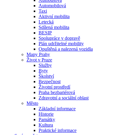
Autobusová
Automobilová
Taxi
Aktivní mobilita
Letecká
Sdílená mobilita
BESIP
Spolupráce v dopravě
Plán udržitelné mobility
Opuštěná a nalezená vozidla
Mapy Prahy
Život v Praze
Služby
Byty
Školství
Bezpečnost
Životní prostředí
Praha bezbariérová
Zdravotní a sociální oblast
Město
Základní informace
Historie
Památky
Kultura
Praktické informace