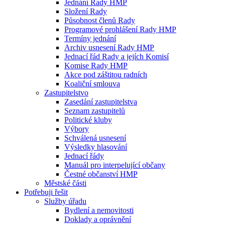
Jednání Rady HMP
Složení Rady
Působnost členů Rady
Programové prohlášení Rady HMP
Termíny jednání
Archiv usnesení Rady HMP
Jednací řád Rady a jejích Komisí
Komise Rady HMP
Akce pod záštitou radních
Koaliční smlouva
Zastupitelstvo
Zasedání zastupitelstva
Seznam zastupitelů
Politické kluby
Výbory
Schválená usnesení
Výsledky hlasování
Jednací řády
Manuál pro interpelující občany
Čestné občanství HMP
Městské části
Potřebuji řešit
Služby úřadu
Bydlení a nemovitosti
Doklady a oprávnění