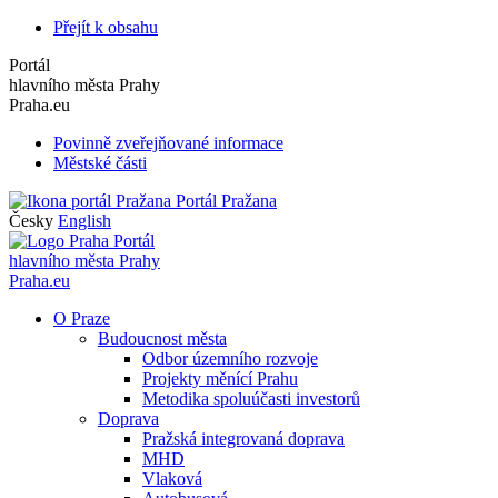
Přejít k obsahu
Portál
hlavního města Prahy
Praha.eu
Povinně zveřejňované informace
Městské části
Portál Pražana
Česky
English
Portál
hlavního města Prahy
Praha.eu
O Praze
Budoucnost města
Odbor územního rozvoje
Projekty měnící Prahu
Metodika spoluúčasti investorů
Doprava
Pražská integrovaná doprava
MHD
Vlaková