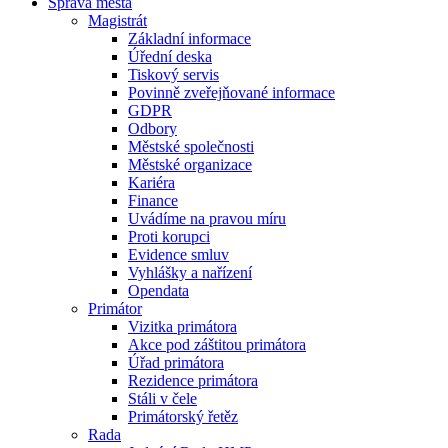
Správa města
Magistrát
Základní informace
Úřední deska
Tiskový servis
Povinně zveřejňované informace
GDPR
Odbory
Městské společnosti
Městské organizace
Kariéra
Finance
Uvádíme na pravou míru
Proti korupci
Evidence smluv
Vyhlášky a nařízení
Opendata
Primátor
Vizitka primátora
Akce pod záštitou primátora
Úřad primátora
Rezidence primátora
Stáli v čele
Primátorský řetěz
Rada