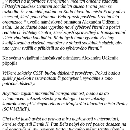
„V reakci na informace zveřejněné v médiích ohledně zadávání
některých zakázek Centrem sociálních služeb Praha jsem se
rozhodla, že v pondělí podám na Radu hlavního města Prahy návrh
usnesení, které pana Romana Bélu zprostí pověření řízením této
organizace,“
uvedla náměstkyně primátora Alexandra Udženija
s tím, „
že současně bude vypsáno nové výběrové řízení na pozici
ředitele či ředitelky Centra, které zajistí spravedlivý a transparentní
výběr vhodného kandidáta. Ráda bych tímto vyzvala všechny
kvalifikované a zkušené manažery v oblasti sociálních služeb, aby
tuto výzvu zvážili a přihlásili se do výběrového řízení.“
Ke svému vyjádření náměstkyně primátora Alexandra Udženija
připojila:
Veškeré zakázky CSSP budou důsledně prověřeny. Pokud budou
zjištěny jakékoli nesrovnalosti či pochybení, vyvodíme z toho
patřičné důsledky.
Abychom zajistili maximální transparentnost, budou až do
vyhodnocení zakázek všechny probíhající i nové zakázky
kontrolovány příslušným odborem Magistrátu hlavního města Prahy
(SOV MHMP).
Chci také jasně uvést na pravou míru nepřesnosti v interpretaci,
které se dopustil Deník N. Pan Béla nebyl do své pozice dosazen na
mé doporučení. Byl pověřen Radou hlavního města Prahy řízením