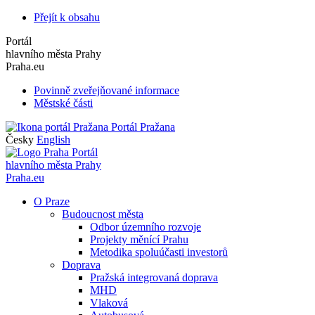
Přejít k obsahu
Portál
hlavního města Prahy
Praha.eu
Povinně zveřejňované informace
Městské části
Portál Pražana
Česky
English
Portál
hlavního města Prahy
Praha.eu
O Praze
Budoucnost města
Odbor územního rozvoje
Projekty měnící Prahu
Metodika spoluúčasti investorů
Doprava
Pražská integrovaná doprava
MHD
Vlaková