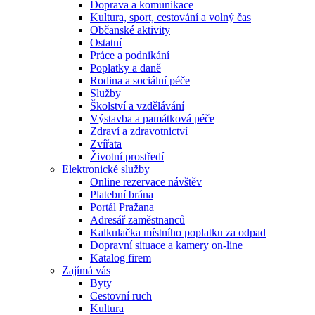
Doprava a komunikace
Kultura, sport, cestování a volný čas
Občanské aktivity
Ostatní
Práce a podnikání
Poplatky a daně
Rodina a sociální péče
Služby
Školství a vzdělávání
Výstavba a památková péče
Zdraví a zdravotnictví
Zvířata
Životní prostředí
Elektronické služby
Online rezervace návštěv
Platební brána
Portál Pražana
Adresář zaměstnanců
Kalkulačka místního poplatku za odpad
Dopravní situace a kamery on-line
Katalog firem
Zajímá vás
Byty
Cestovní ruch
Kultura