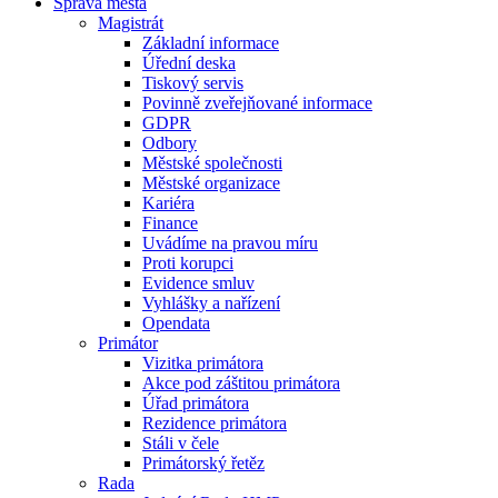
Správa města
Magistrát
Základní informace
Úřední deska
Tiskový servis
Povinně zveřejňované informace
GDPR
Odbory
Městské společnosti
Městské organizace
Kariéra
Finance
Uvádíme na pravou míru
Proti korupci
Evidence smluv
Vyhlášky a nařízení
Opendata
Primátor
Vizitka primátora
Akce pod záštitou primátora
Úřad primátora
Rezidence primátora
Stáli v čele
Primátorský řetěz
Rada