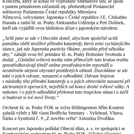
Koncertu, který se konal ve vyprodané Smetanově síni, se spolu
s panem primátorem zúčastnili mj. předsedkyně Poslanecké
sněmovny Parlamentu České republiky Miroslava
Němcová, velvyslanec Japonska v České republice J.E. Chikahito
Harada a radní hl. m. Prahy Aleksandra Udženija a Petr Dolínek,
kteří tak vyjádřili svou hlubokou účast s japonským národem.
„Sešli jsme se zde v Obecním domě, abychom společně uctili
památku obětí strašlivé přírodní katastrofy, která zemi vycházejícího
slunce, jak zde Japonsku poeticky říkáme, postihla před několika
dny,“
zahájil svou řeč primátor hl. m. Prahy Bohuslav Svoboda a
dodal:
„Globální světová media nám přímočaře tuto krutou realitu
zprostředkovávají téměř online prostřednictvím reportáží o
nesmírném utrpení obyvatel postižených oblastí. Dozvídáme se ale
také o jejich odvaze, nasazení a odhodlání. Odvaze bojovat
s následky této přírodní katastrofy a o jejich obrovském nasazení při
záchranných operacích, největších od konce druhé světové války. A
nakonec i o jejich odhodlání překonat tuto tragickou situaci a začít
si budovat si své nové životy.“
Orchestr hl. m. Prahy FOK se svým šéfdirigentem Jiřím Koutem
zahráli výběr z Mé vlasti Bedřicha Smetany – Vyšehrad, Vltava,
Šárka a Symfonii č. 9 „Z nového světa“ Antonína Dvořáka.
Koncert pro Japonsko pořádal Obecní dům, a. s. ve spolupráci se
Symfonickým orchestrem hl. m. Prahy FOK. Všichni účastníci