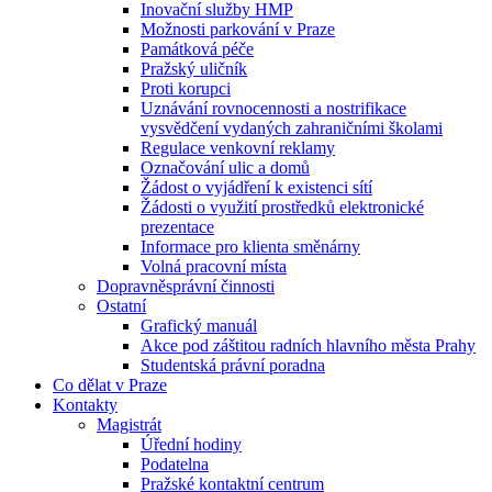
Inovační služby HMP
Možnosti parkování v Praze
Památková péče
Pražský uličník
Proti korupci
Uznávání rovnocennosti a nostrifikace
vysvědčení vydaných zahraničními školami
Regulace venkovní reklamy
Označování ulic a domů
Žádost o vyjádření k existenci sítí
Žádosti o využití prostředků elektronické
prezentace
Informace pro klienta směnárny
Volná pracovní místa
Dopravněsprávní činnosti
Ostatní
Grafický manuál
Akce pod záštitou radních hlavního města Prahy
Studentská právní poradna
Co dělat v Praze
Kontakty
Magistrát
Úřední hodiny
Podatelna
Pražské kontaktní centrum