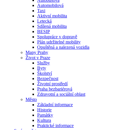
Autobusová
Automobilová
Taxi
Aktivní mobilita
Letecká
Sdílená mobilita
BESIP
Spolupráce v dopravě
Plán udržitelné mobility
Opuštěná a nalezená vozidla
Mapy Prahy
Život v Praze
Služby
Byty
Školství
Bezpečnost
Životní prostředí
Praha bezbariérová
Zdravotní a sociální oblast
Město
Základní informace
Historie
Památky
Kultura
Praktické informace