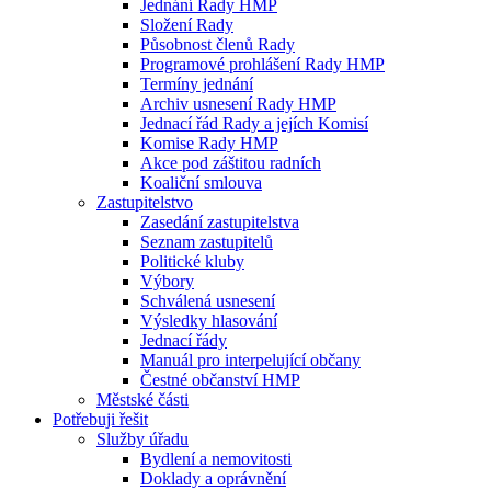
Jednání Rady HMP
Složení Rady
Působnost členů Rady
Programové prohlášení Rady HMP
Termíny jednání
Archiv usnesení Rady HMP
Jednací řád Rady a jejích Komisí
Komise Rady HMP
Akce pod záštitou radních
Koaliční smlouva
Zastupitelstvo
Zasedání zastupitelstva
Seznam zastupitelů
Politické kluby
Výbory
Schválená usnesení
Výsledky hlasování
Jednací řády
Manuál pro interpelující občany
Čestné občanství HMP
Městské části
Potřebuji řešit
Služby úřadu
Bydlení a nemovitosti
Doklady a oprávnění