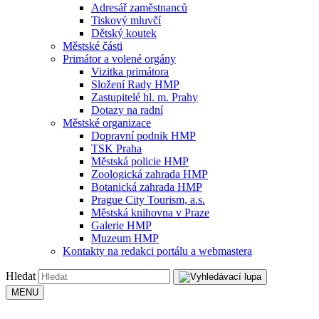
Adresář zaměstnanců
Tiskový mluvčí
Dětský koutek
Městské části
Primátor a volené orgány
Vizitka primátora
Složení Rady HMP
Zastupitelé hl. m. Prahy
Dotazy na radní
Městské organizace
Dopravní podnik HMP
TSK Praha
Městská policie HMP
Zoologická zahrada HMP
Botanická zahrada HMP
Prague City Tourism, a.s.
Městská knihovna v Praze
Galerie HMP
Muzeum HMP
Kontakty na redakci portálu a webmastera
Hledat
MENU