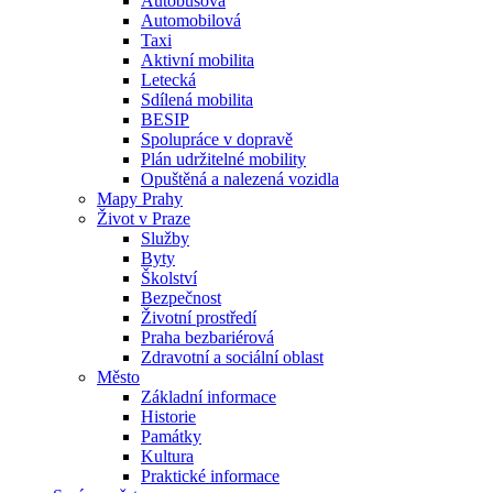
Autobusová
Automobilová
Taxi
Aktivní mobilita
Letecká
Sdílená mobilita
BESIP
Spolupráce v dopravě
Plán udržitelné mobility
Opuštěná a nalezená vozidla
Mapy Prahy
Život v Praze
Služby
Byty
Školství
Bezpečnost
Životní prostředí
Praha bezbariérová
Zdravotní a sociální oblast
Město
Základní informace
Historie
Památky
Kultura
Praktické informace