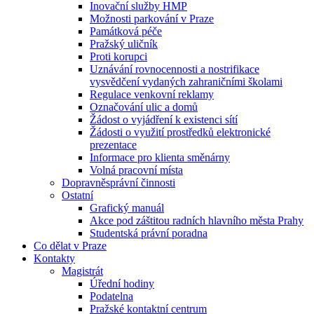
Inovační služby HMP
Možnosti parkování v Praze
Památková péče
Pražský uličník
Proti korupci
Uznávání rovnocennosti a nostrifikace
vysvědčení vydaných zahraničními školami
Regulace venkovní reklamy
Označování ulic a domů
Žádost o vyjádření k existenci sítí
Žádosti o využití prostředků elektronické
prezentace
Informace pro klienta směnárny
Volná pracovní místa
Dopravněsprávní činnosti
Ostatní
Grafický manuál
Akce pod záštitou radních hlavního města Prahy
Studentská právní poradna
Co dělat v Praze
Kontakty
Magistrát
Úřední hodiny
Podatelna
Pražské kontaktní centrum