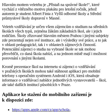
Hlavním mottem veletrhu je „Přistaň na správné škole!“, které
vychází z vítězného motivu plakátu pro letošní ročník, jehož
autorem je student Albert Finta z Vyšší odborné školy a Střední
průmyslové školy dopravní v Masné.
Veletrh vzdělávání je určen všem zájemcům o studium na středních
školách všech typů, zejména žákům základních škol, ale i jejich
rodičům. Školy zřizované hlavním městem Prahou i jinými subjekty
zde prezentují nejen své instituce, ale i výsledky své práce, a to jak
v oblasti pedagogické, tak i v oblastech zájmových činností.
Potenciální zájemci o studia na vybrané škole se tak mohou
přesvědčit, co daná škola nabízí, a na jednom místě mají i možnost
porovnání s jinými školami.
Kromě prezentace škol na internetu si zájemci o vzdělávání
v pražských školách mohou také stáhnout aplikaci pro mobilní
telefony s operačním systémem Android i iOS, která obsahuje
informace o vzdělávací nabídce jednotlivých vystavovatelů – škol,
ale také dalších institucí působících v Praze.
Aplikace ke stažení do mobilního zařízení je
k dispozici zde:
https://apps.apple.com/cz/app/schola-