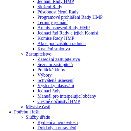
Jednání Rady HMP
Složení Rady
Působnost členů Rady
Programové prohlášení Rady HMP
Termíny jednání
Archiv usnesení Rady HMP
Jednací řád Rady a jejích Komisí
Komise Rady HMP
Akce pod záštitou radních
Koaliční smlouva
Zastupitelstvo
Zasedání zastupitelstva
Seznam zastupitelů
Politické kluby
Výbory
Schválená usnesení
Výsledky hlasování
Jednací řády
Manuál pro interpelující občany
Čestné občanství HMP
Městské části
Potřebuji řešit
Služby úřadu
Bydlení a nemovitosti
Doklady a oprávnění