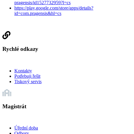
pragensis/id1527732959?l=cs
https://play.google.com/store/apps/details?
id=com.pragensis&hl=cs
Rychlé odkazy
Kontakty
Potřebuji řešit
Tiskový servis
Magistrát
Úřední doba
Odbory