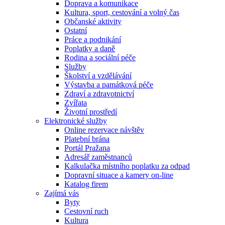
Doprava a komunikace
Kultura, sport, cestování a volný čas
Občanské aktivity
Ostatní
Práce a podnikání
Poplatky a daně
Rodina a sociální péče
Služby
Školství a vzdělávání
Výstavba a památková péče
Zdraví a zdravotnictví
Zvířata
Životní prostředí
Elektronické služby
Online rezervace návštěv
Platební brána
Portál Pražana
Adresář zaměstnanců
Kalkulačka místního poplatku za odpad
Dopravní situace a kamery on-line
Katalog firem
Zajímá vás
Byty
Cestovní ruch
Kultura