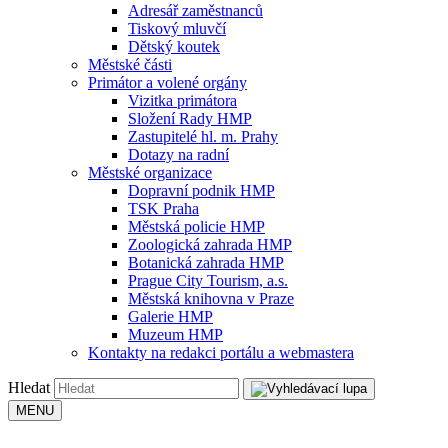
Adresář zaměstnanců
Tiskový mluvčí
Dětský koutek
Městské části
Primátor a volené orgány
Vizitka primátora
Složení Rady HMP
Zastupitelé hl. m. Prahy
Dotazy na radní
Městské organizace
Dopravní podnik HMP
TSK Praha
Městská policie HMP
Zoologická zahrada HMP
Botanická zahrada HMP
Prague City Tourism, a.s.
Městská knihovna v Praze
Galerie HMP
Muzeum HMP
Kontakty na redakci portálu a webmastera
Hledat
MENU