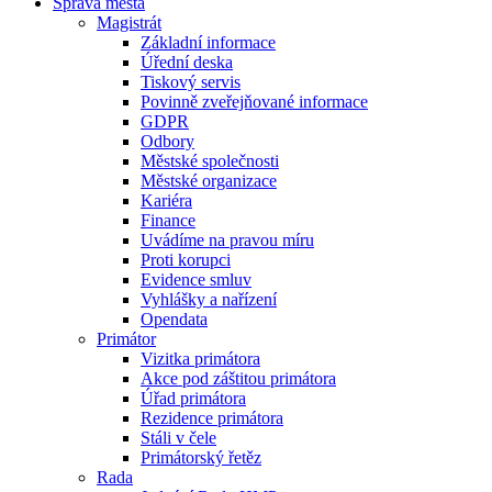
Správa města
Magistrát
Základní informace
Úřední deska
Tiskový servis
Povinně zveřejňované informace
GDPR
Odbory
Městské společnosti
Městské organizace
Kariéra
Finance
Uvádíme na pravou míru
Proti korupci
Evidence smluv
Vyhlášky a nařízení
Opendata
Primátor
Vizitka primátora
Akce pod záštitou primátora
Úřad primátora
Rezidence primátora
Stáli v čele
Primátorský řetěz
Rada