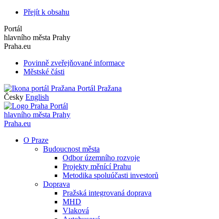
Přejít k obsahu
Portál
hlavního města Prahy
Praha.eu
Povinně zveřejňované informace
Městské části
Portál Pražana
Česky
English
Portál
hlavního města Prahy
Praha.eu
O Praze
Budoucnost města
Odbor územního rozvoje
Projekty měnící Prahu
Metodika spoluúčasti investorů
Doprava
Pražská integrovaná doprava
MHD
Vlaková