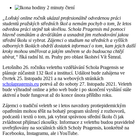
2 minuty čtení
„Loňský online ročník ukázal profesionálně odvedenou práci
studentů pražských středních škol a nemám pochyb o tom, že letos
odvedou práci stejně tak skvělou. Schola Pragensis má pomoci
hlavně osmákům a deváťákům a usnadnit jim rozhodování jakou
střední školu si vybrat. Zájemci o studium na středních a vyšších
odborných školách obdrží dostatek informací o tom, kam jejich další
kroky mohou směřovat a jakým směrem se do budoucna chtějí
ubírat,“
říká radní hl. m. Prahy pro oblast školství Vít Šimral.
Letošního 26. ročníku veletrhu vzdělávání Schola Pragensis se
plánuje zúčastnit 132 škol a institucí. Událost bude zahájena ve
čtvrtek 25. listopadu 2021 a na webových stránkách
scholapragensis.eu
potrvá až do soboty 27. listopadu 2021. Veletrh
bude výhradně online a jeho web bude i po skončení vysílání stále
aktivní a bude fungovat až do konce února příštího roku.
Zájemci o tradiční veletrh se i letos navzdory protiepidemickým
opatřením mohou těšit na bohatý program složený z rozhovorů,
podcastů i textů o tom, jak vybrat správnou střední školu či jak
zvládnout přijímací zkoušky. Informace z veletrhu budou pravidelně
uveřejňovány na sociálních sítích Scholy Pragensis, konkrétně na
Facebooku, Instagramu, ale i YouTube.