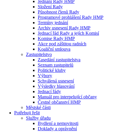
Jednání Rady HMP
Složení Rady
Působnost členů Rady
Programové prohlášení Rady HMP
Termíny jednání
Archiv usnesení Rady HMP
Jednací řád Rady a jejích Komisí
Komise Rady HMP
Akce pod záštitou radních
Koaliční smlouva
Zastupitelstvo
Zasedání zastupitelstva
Seznam zastupitelů
Politické kluby
Výbory
Schválená usnesení
Výsledky hlasování
Jednací řády
Manuál pro interpelující občany
Čestné občanství HMP
Městské části
Potřebuji řešit
Služby úřadu
Bydlení a nemovitosti
Doklady a oprávnění