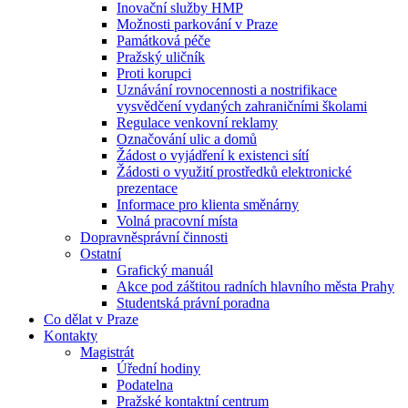
Inovační služby HMP
Možnosti parkování v Praze
Památková péče
Pražský uličník
Proti korupci
Uznávání rovnocennosti a nostrifikace
vysvědčení vydaných zahraničními školami
Regulace venkovní reklamy
Označování ulic a domů
Žádost o vyjádření k existenci sítí
Žádosti o využití prostředků elektronické
prezentace
Informace pro klienta směnárny
Volná pracovní místa
Dopravněsprávní činnosti
Ostatní
Grafický manuál
Akce pod záštitou radních hlavního města Prahy
Studentská právní poradna
Co dělat v Praze
Kontakty
Magistrát
Úřední hodiny
Podatelna
Pražské kontaktní centrum