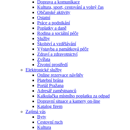
Doprava a komunikace
Kultura, sport, cestování a volný čas
Občanské aktivity
Ostatní
Práce a podnikání
Poplatky a daně
Rodina a sociální péče
Služby
Školství a vzdělávání
Výstavba a památková péče
Zdraví a zdravotnictví
Zvířata
Životní prostředí
Elektronické služby
Online rezervace návštěv
Platební brána
Portál Pražana
Adresář zaměstnanců
Kalkulačka místního poplatku za odpad
Dopravní situace a kamery on-line
Katalog firem
Zajímá vás
Byty
Cestovní ruch
Kultura