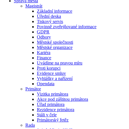
Správa města
Magistrát
Základní informace
Úřední deska
Tiskový servis
Povinně zveřejňované informace
GDPR
Odbory
Městské společnosti
Městské organizace
Kariéra
Finance
Uvádíme na pravou míru
Proti korupci
Evidence smluv
Vyhlášky a nařízení
Opendata
Primátor
Vizitka primátora
Akce pod záštitou primátora
Úřad primátora
Rezidence primátora
Stáli v čele
Primátorský řetěz
Rada