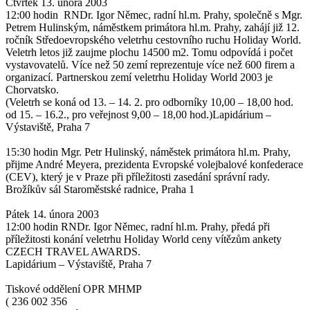
Čtvrtek 13. února 2003
12:00 hodin RNDr. Igor Němec, radní hl.m. Prahy, společně s Mgr.
Petrem Hulinským, náměstkem primátora hl.m. Prahy, zahájí již 12.
ročník Středoevropského veletrhu cestovního ruchu Holiday World.
Veletrh letos již zaujme plochu 14500 m2. Tomu odpovídá i počet
vystavovatelů. Více než 50 zemí reprezentuje více než 600 firem a
organizací. Partnerskou zemí veletrhu Holiday World 2003 je
Chorvatsko.
(Veletrh se koná od 13. – 14. 2. pro odborníky 10,00 – 18,00 hod.
od 15. – 16.2., pro veřejnost 9,00 – 18,00 hod.)Lapidárium –
Výstaviště, Praha 7
15:30 hodin Mgr. Petr Hulinský, náměstek primátora hl.m. Prahy,
přijme André Meyera, prezidenta Evropské volejbalové konfederace
(CEV), který je v Praze při příležitosti zasedání správní rady.
Brožíkův sál Staroměstské radnice, Praha 1
Pátek 14. února 2003
12:00 hodin RNDr. Igor Němec, radní hl.m. Prahy, předá při
příležitosti konání veletrhu Holiday World ceny vítězům ankety
CZECH TRAVEL AWARDS.
Lapidárium – Výstaviště, Praha 7
Tiskové oddělení OPR MHMP
( 236 002 356