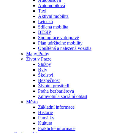
Autobusová
Automobilová
Taxi
Aktivní mobilita
Letecká
Sdílená mobilita
BESIP
Spolupráce v dopravě
Plán udržitelné mobility
Opuštěná a nalezená vozidla
Mapy Prahy
Život v Praze
Služby
Byty
Školství
Bezpečnost
Životní prostředí
Praha bezbariérová
Zdravotní a sociální oblast
Město
Základní informace
Historie
Památky
Kultura
Praktické informace