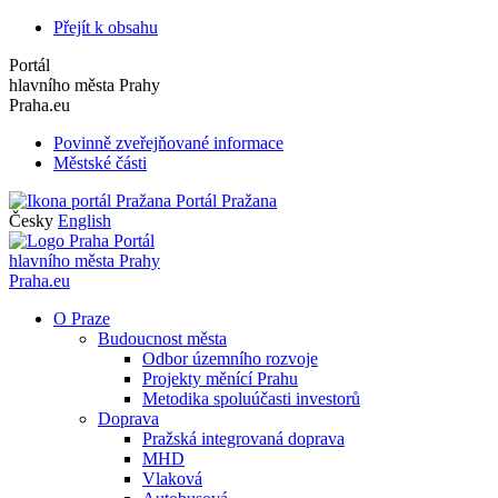
Přejít k obsahu
Portál
hlavního města Prahy
Praha.eu
Povinně zveřejňované informace
Městské části
Portál Pražana
Česky
English
Portál
hlavního města Prahy
Praha.eu
O Praze
Budoucnost města
Odbor územního rozvoje
Projekty měnící Prahu
Metodika spoluúčasti investorů
Doprava
Pražská integrovaná doprava
MHD
Vlaková