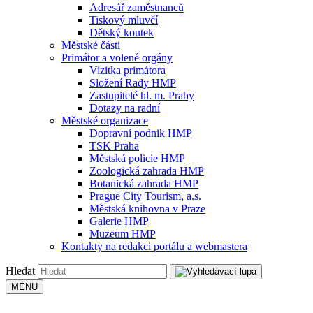
Adresář zaměstnanců
Tiskový mluvčí
Dětský koutek
Městské části
Primátor a volené orgány
Vizitka primátora
Složení Rady HMP
Zastupitelé hl. m. Prahy
Dotazy na radní
Městské organizace
Dopravní podnik HMP
TSK Praha
Městská policie HMP
Zoologická zahrada HMP
Botanická zahrada HMP
Prague City Tourism, a.s.
Městská knihovna v Praze
Galerie HMP
Muzeum HMP
Kontakty na redakci portálu a webmastera
Hledat
MENU