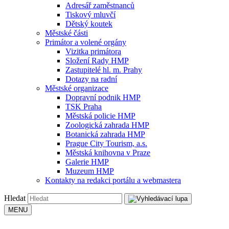
Adresář zaměstnanců
Tiskový mluvčí
Dětský koutek
Městské části
Primátor a volené orgány
Vizitka primátora
Složení Rady HMP
Zastupitelé hl. m. Prahy
Dotazy na radní
Městské organizace
Dopravní podnik HMP
TSK Praha
Městská policie HMP
Zoologická zahrada HMP
Botanická zahrada HMP
Prague City Tourism, a.s.
Městská knihovna v Praze
Galerie HMP
Muzeum HMP
Kontakty na redakci portálu a webmastera
Hledat
MENU