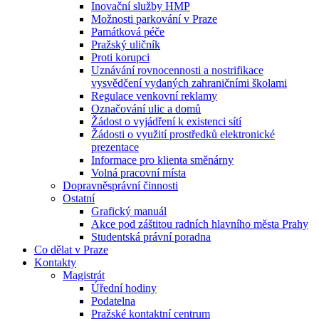
Inovační služby HMP
Možnosti parkování v Praze
Památková péče
Pražský uličník
Proti korupci
Uznávání rovnocennosti a nostrifikace
vysvědčení vydaných zahraničními školami
Regulace venkovní reklamy
Označování ulic a domů
Žádost o vyjádření k existenci sítí
Žádosti o využití prostředků elektronické
prezentace
Informace pro klienta směnárny
Volná pracovní místa
Dopravněsprávní činnosti
Ostatní
Grafický manuál
Akce pod záštitou radních hlavního města Prahy
Studentská právní poradna
Co dělat v Praze
Kontakty
Magistrát
Úřední hodiny
Podatelna
Pražské kontaktní centrum