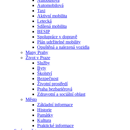
Autobusová
Automobilová
Taxi
Aktivní mobilita
Letecká
Sdílená mobilita
BESIP
Spolupráce v dopravě
Plán udržitelné mobility
Opuštěná a nalezená vozidla
Mapy Prahy
Život v Praze
Služby
Byty
Školství
Bezpečnost
Životní prostředí
Praha bezbariérová
Zdravotní a sociální oblast
Město
Základní informace
Historie
Památky
Kultura
Praktické informace