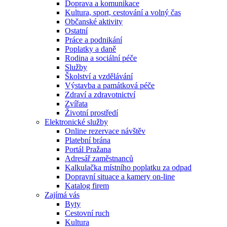
Doprava a komunikace
Kultura, sport, cestování a volný čas
Občanské aktivity
Ostatní
Práce a podnikání
Poplatky a daně
Rodina a sociální péče
Služby
Školství a vzdělávání
Výstavba a památková péče
Zdraví a zdravotnictví
Zvířata
Životní prostředí
Elektronické služby
Online rezervace návštěv
Platební brána
Portál Pražana
Adresář zaměstnanců
Kalkulačka místního poplatku za odpad
Dopravní situace a kamery on-line
Katalog firem
Zajímá vás
Byty
Cestovní ruch
Kultura