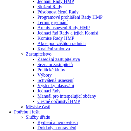
Jednání Rady HMP
Složení Rady
Působnost členů Rady
Programové prohlášení Rady HMP
Termíny jednání
Archiv usnesení Rady HMP
Jednací řád Rady a jejích Komisí
Komise Rady HMP
Akce pod záštitou radních
Koaliční smlouva
Zastupitelstvo
Zasedání zastupitelstva
Seznam zastupitelů
Politické kluby
Výbory
Schválená usnesení
Výsledky hlasování
Jednací řády
Manuál pro interpelující občany
Čestné občanství HMP
Městské části
Potřebuji řešit
Služby úřadu
Bydlení a nemovitosti
Doklady a oprávnění