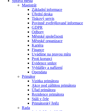
Správa města
Magistrát
Základní informace
Úřední deska
Tiskový servis
Povinně zveřejňované informace
GDPR
Odbory
Městské společnosti
Městské organizace
Kariéra
Finance
Uvádíme na pravou míru
Proti korupci
Evidence smluv
Vyhlášky a nařízení
Opendata
Primátor
Vizitka primátora
Akce pod záštitou primátora
Úřad primátora
Rezidence primátora
Stáli v čele
Primátorský řetěz
Rada