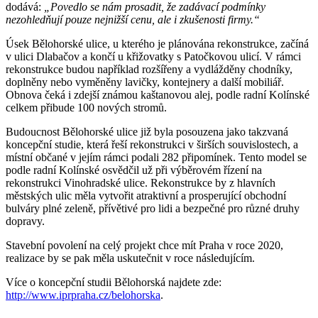
dodává:
„Povedlo se nám prosadit, že zadávací podmínky
nezohledňují pouze nejnižší cenu, ale i zkušenosti firmy.“
Úsek Bělohorské ulice, u kterého je plánována rekonstrukce, začíná
v ulici Dlabačov a končí u křižovatky s Patočkovou ulicí. V rámci
rekonstrukce budou například rozšířeny a vydlážděny chodníky,
doplněny nebo vyměněny lavičky, kontejnery a další mobiliář.
Obnova čeká i zdejší známou kaštanovou alej, podle radní Kolínské
celkem přibude 100 nových stromů.
Budoucnost Bělohorské ulice již byla posouzena jako takzvaná
koncepční studie, která řeší rekonstrukci v širších souvislostech, a
místní občané v jejím rámci podali 282 připomínek. Tento model se
podle radní Kolínské osvědčil už při výběrovém řízení na
rekonstrukci Vinohradské ulice. Rekonstrukce by z hlavních
městských ulic měla vytvořit atraktivní a prosperující obchodní
bulváry plné zeleně, přívětivé pro lidi a bezpečné pro různé druhy
dopravy.
Stavební povolení na celý projekt chce mít Praha v roce 2020,
realizace by se pak měla uskutečnit v roce následujícím.
Více o koncepční studii Bělohorská najdete zde:
http://www.iprpraha.cz/belohorska
.