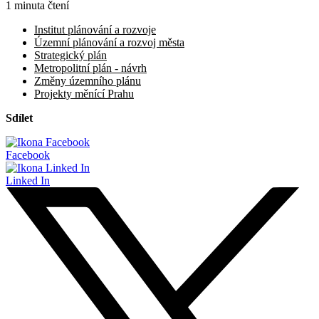
1 minuta čtení
Institut plánování a rozvoje
Územní plánování a rozvoj města
Strategický plán
Metropolitní plán - návrh
Změny územního plánu
Projekty měnící Prahu
Sdílet
Facebook
Linked In