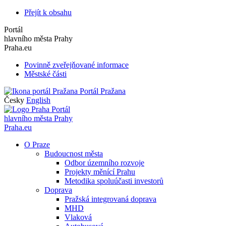
Přejít k obsahu
Portál
hlavního města Prahy
Praha.eu
Povinně zveřejňované informace
Městské části
Portál Pražana
Česky
English
Portál
hlavního města Prahy
Praha.eu
O Praze
Budoucnost města
Odbor územního rozvoje
Projekty měnící Prahu
Metodika spoluúčasti investorů
Doprava
Pražská integrovaná doprava
MHD
Vlaková