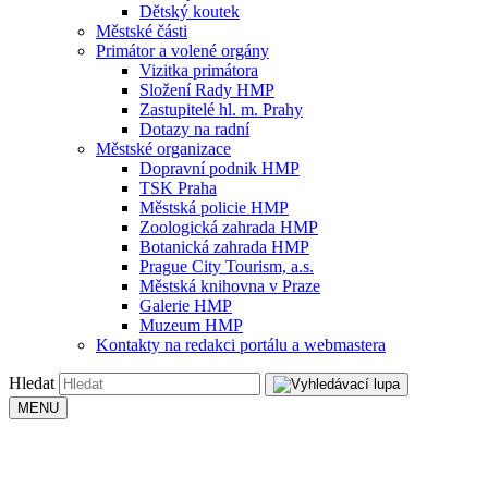
Dětský koutek
Městské části
Primátor a volené orgány
Vizitka primátora
Složení Rady HMP
Zastupitelé hl. m. Prahy
Dotazy na radní
Městské organizace
Dopravní podnik HMP
TSK Praha
Městská policie HMP
Zoologická zahrada HMP
Botanická zahrada HMP
Prague City Tourism, a.s.
Městská knihovna v Praze
Galerie HMP
Muzeum HMP
Kontakty na redakci portálu a webmastera
Hledat
MENU