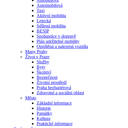
Autobusová
Automobilová
Taxi
Aktivní mobilita
Letecká
Sdílená mobilita
BESIP
Spolupráce v dopravě
Plán udržitelné mobility
Opuštěná a nalezená vozidla
Mapy Prahy
Život v Praze
Služby
Byty
Školství
Bezpečnost
Životní prostředí
Praha bezbariérová
Zdravotní a sociální oblast
Město
Základní informace
Historie
Památky
Kultura
Praktické informace