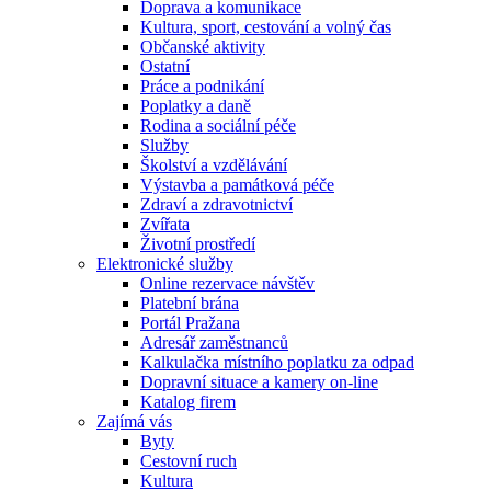
Doprava a komunikace
Kultura, sport, cestování a volný čas
Občanské aktivity
Ostatní
Práce a podnikání
Poplatky a daně
Rodina a sociální péče
Služby
Školství a vzdělávání
Výstavba a památková péče
Zdraví a zdravotnictví
Zvířata
Životní prostředí
Elektronické služby
Online rezervace návštěv
Platební brána
Portál Pražana
Adresář zaměstnanců
Kalkulačka místního poplatku za odpad
Dopravní situace a kamery on-line
Katalog firem
Zajímá vás
Byty
Cestovní ruch
Kultura