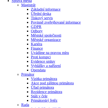
Správa města
Magistrát
Základní informace
Úřední deska
Tiskový servis
Povinně zveřejňované informace
GDPR
Odbory
Městské společnosti
Městské organizace
Kariéra
Finance
Uvádíme na pravou míru
Proti korupci
Evidence smluv
Vyhlášky a nařízení
Opendata
Primátor
Vizitka primátora
Akce pod záštitou primátora
Úřad primátora
Rezidence primátora
Stáli v čele
Primátorský řetěz
Rada