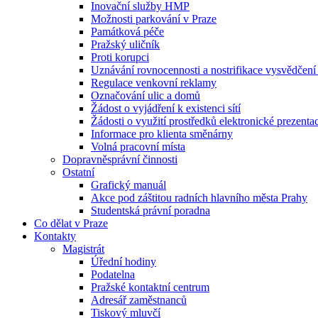
Inovační služby HMP
Možnosti parkování v Praze
Památková péče
Pražský uličník
Proti korupci
Uznávání rovnocennosti a nostrifikace vysvědčen
Regulace venkovní reklamy
Označování ulic a domů
Žádost o vyjádření k existenci sítí
Žádosti o využití prostředků elektronické prezenta
Informace pro klienta směnárny
Volná pracovní místa
Dopravněsprávní činnosti
Ostatní
Grafický manuál
Akce pod záštitou radních hlavního města Prahy
Studentská právní poradna
Co dělat v Praze
Kontakty
Magistrát
Úřední hodiny
Podatelna
Pražské kontaktní centrum
Adresář zaměstnanců
Tiskový mluvčí