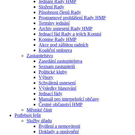
Jednání Rady HMP
Složení Rady
Působnost členů Rady
Programové prohlášení Rady HMP
Termíny jednání
Archiv usnesení Rady HMP
Jednací řád Rady a jejích Komisí
Komise Rady HMP
Akce pod záštitou radních
Koaliční smlouva
Zastupitelstvo
Zasedání zastupitelstva
Seznam zastupitelů
Politické kluby
Výbory
Schválená usnesení
Výsledky hlasování
Jednací řády
Manuál pro interpelující občany
Čestné občanství HMP
Městské části
Potřebuji řešit
Služby úřadu
Bydlení a nemovitosti
Doklady a oprávnění