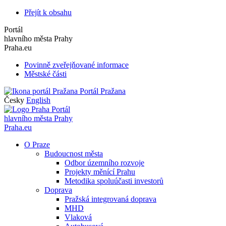
Přejít k obsahu
Portál
hlavního města Prahy
Praha.eu
Povinně zveřejňované informace
Městské části
Portál Pražana
Česky
English
Portál
hlavního města Prahy
Praha.eu
O Praze
Budoucnost města
Odbor územního rozvoje
Projekty měnící Prahu
Metodika spoluúčasti investorů
Doprava
Pražská integrovaná doprava
MHD
Vlaková