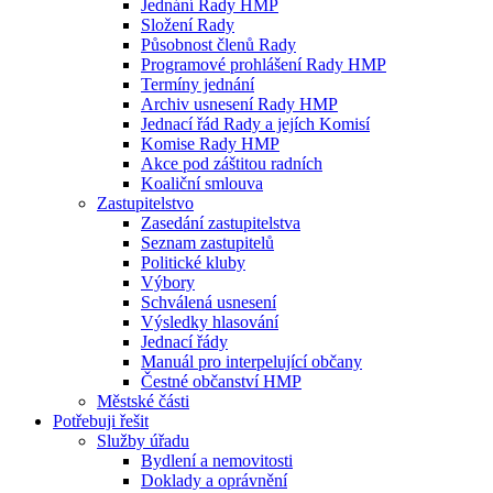
Jednání Rady HMP
Složení Rady
Působnost členů Rady
Programové prohlášení Rady HMP
Termíny jednání
Archiv usnesení Rady HMP
Jednací řád Rady a jejích Komisí
Komise Rady HMP
Akce pod záštitou radních
Koaliční smlouva
Zastupitelstvo
Zasedání zastupitelstva
Seznam zastupitelů
Politické kluby
Výbory
Schválená usnesení
Výsledky hlasování
Jednací řády
Manuál pro interpelující občany
Čestné občanství HMP
Městské části
Potřebuji řešit
Služby úřadu
Bydlení a nemovitosti
Doklady a oprávnění