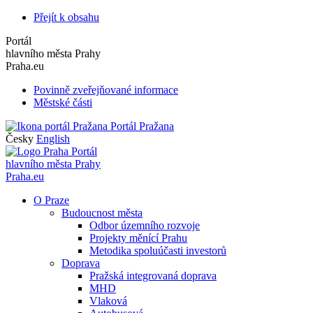
Přejít k obsahu
Portál
hlavního města Prahy
Praha.eu
Povinně zveřejňované informace
Městské části
Portál Pražana
Česky
English
Portál
hlavního města Prahy
Praha.eu
O Praze
Budoucnost města
Odbor územního rozvoje
Projekty měnící Prahu
Metodika spoluúčasti investorů
Doprava
Pražská integrovaná doprava
MHD
Vlaková