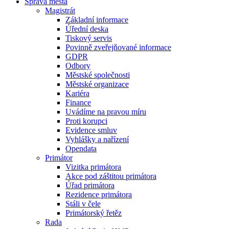
Správa města
Magistrát
Základní informace
Úřední deska
Tiskový servis
Povinně zveřejňované informace
GDPR
Odbory
Městské společnosti
Městské organizace
Kariéra
Finance
Uvádíme na pravou míru
Proti korupci
Evidence smluv
Vyhlášky a nařízení
Opendata
Primátor
Vizitka primátora
Akce pod záštitou primátora
Úřad primátora
Rezidence primátora
Stáli v čele
Primátorský řetěz
Rada