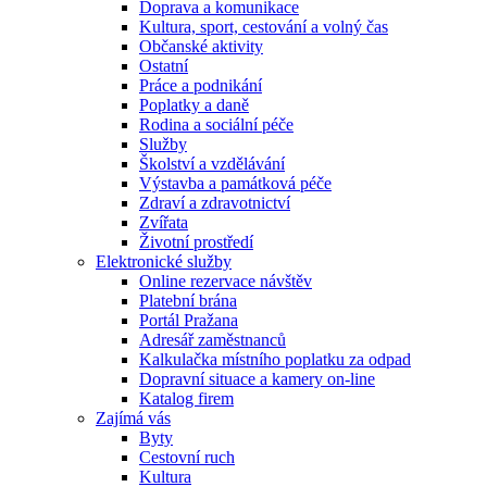
Doprava a komunikace
Kultura, sport, cestování a volný čas
Občanské aktivity
Ostatní
Práce a podnikání
Poplatky a daně
Rodina a sociální péče
Služby
Školství a vzdělávání
Výstavba a památková péče
Zdraví a zdravotnictví
Zvířata
Životní prostředí
Elektronické služby
Online rezervace návštěv
Platební brána
Portál Pražana
Adresář zaměstnanců
Kalkulačka místního poplatku za odpad
Dopravní situace a kamery on-line
Katalog firem
Zajímá vás
Byty
Cestovní ruch
Kultura