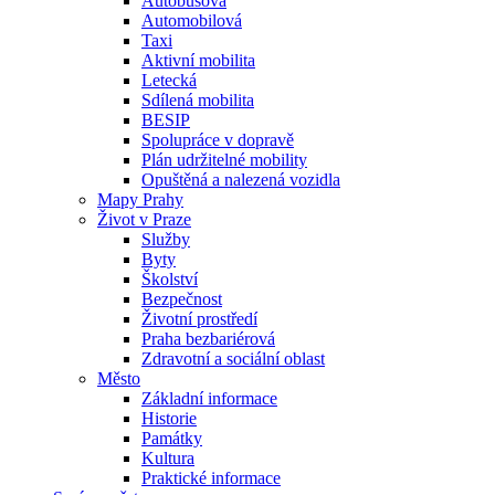
Autobusová
Automobilová
Taxi
Aktivní mobilita
Letecká
Sdílená mobilita
BESIP
Spolupráce v dopravě
Plán udržitelné mobility
Opuštěná a nalezená vozidla
Mapy Prahy
Život v Praze
Služby
Byty
Školství
Bezpečnost
Životní prostředí
Praha bezbariérová
Zdravotní a sociální oblast
Město
Základní informace
Historie
Památky
Kultura
Praktické informace