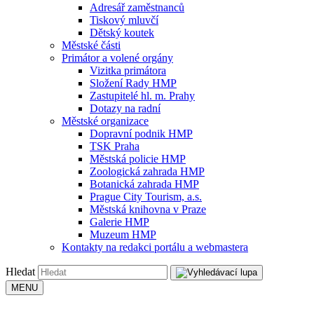
Adresář zaměstnanců
Tiskový mluvčí
Dětský koutek
Městské části
Primátor a volené orgány
Vizitka primátora
Složení Rady HMP
Zastupitelé hl. m. Prahy
Dotazy na radní
Městské organizace
Dopravní podnik HMP
TSK Praha
Městská policie HMP
Zoologická zahrada HMP
Botanická zahrada HMP
Prague City Tourism, a.s.
Městská knihovna v Praze
Galerie HMP
Muzeum HMP
Kontakty na redakci portálu a webmastera
Hledat
MENU