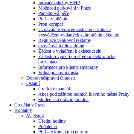
Inovační služby HMP
Možnosti parkování v Praze
Památková péče
Pražský uličník
Proti korupci
Uznávání rovnocennosti a nostrifikace
vysvědčení vydaných zahraničními školami
Regulace venkovní reklamy
Označování ulic a domů
Žádost o vyjádření k existenci sítí
Žádosti o využití prostředků elektronické
prezentace
Informace pro klienta směnárny
Volná pracovní místa
Dopravněsprávní činnosti
Ostatní
Grafický manuál
Akce pod záštitou radních hlavního města Prahy
Studentská právní poradna
Co dělat v Praze
Kontakty
Magistrát
Úřední hodiny
Podatelna
Pražské kontaktní centrum