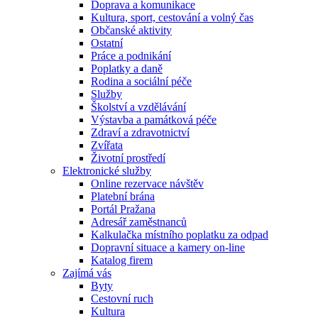
Doprava a komunikace
Kultura, sport, cestování a volný čas
Občanské aktivity
Ostatní
Práce a podnikání
Poplatky a daně
Rodina a sociální péče
Služby
Školství a vzdělávání
Výstavba a památková péče
Zdraví a zdravotnictví
Zvířata
Životní prostředí
Elektronické služby
Online rezervace návštěv
Platební brána
Portál Pražana
Adresář zaměstnanců
Kalkulačka místního poplatku za odpad
Dopravní situace a kamery on-line
Katalog firem
Zajímá vás
Byty
Cestovní ruch
Kultura