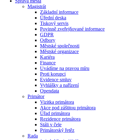
Správa města
Magistrát
Základní informace
Úřední deska
Tiskový servis
Povinně zveřejňované informace
GDPR
Odbory
Městské společnosti
Městské organizace
Kariéra
Finance
Uvádíme na pravou míru
Proti korupci
Evidence smluv
Vyhlášky a nařízení
Opendata
Primátor
Vizitka primátora
Akce pod záštitou primátora
Úřad primátora
Rezidence primátora
Stáli v čele
Primátorský řetěz
Rada