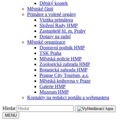
Dětský koutek
Městské části
Primátor a volené orgány
Vizitka primátora
Složení Rady HMP
Zastupitelé hl. m. Prahy
Dotazy na radní
Městské organizace
Dopravní podnik HMP
TSK Praha
Městská policie HMP
Zoologická zahrada HMP
Botanická zahrada HMP
Prague City Tourism, a.s.
Městská knihovna v Praze
Galerie HMP
Muzeum HMP
Kontakty na redakci portálu a webmastera
Hledat
MENU