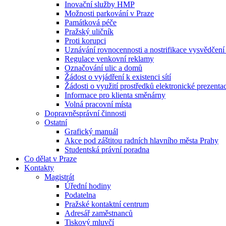
Inovační služby HMP
Možnosti parkování v Praze
Památková péče
Pražský uličník
Proti korupci
Uznávání rovnocennosti a nostrifikace vysvědčen
Regulace venkovní reklamy
Označování ulic a domů
Žádost o vyjádření k existenci sítí
Žádosti o využití prostředků elektronické prezenta
Informace pro klienta směnárny
Volná pracovní místa
Dopravněsprávní činnosti
Ostatní
Grafický manuál
Akce pod záštitou radních hlavního města Prahy
Studentská právní poradna
Co dělat v Praze
Kontakty
Magistrát
Úřední hodiny
Podatelna
Pražské kontaktní centrum
Adresář zaměstnanců
Tiskový mluvčí