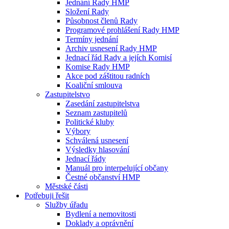
Jednání Rady HMP
Složení Rady
Působnost členů Rady
Programové prohlášení Rady HMP
Termíny jednání
Archiv usnesení Rady HMP
Jednací řád Rady a jejích Komisí
Komise Rady HMP
Akce pod záštitou radních
Koaliční smlouva
Zastupitelstvo
Zasedání zastupitelstva
Seznam zastupitelů
Politické kluby
Výbory
Schválená usnesení
Výsledky hlasování
Jednací řády
Manuál pro interpelující občany
Čestné občanství HMP
Městské části
Potřebuji řešit
Služby úřadu
Bydlení a nemovitosti
Doklady a oprávnění