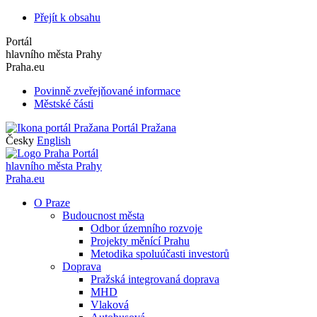
Přejít k obsahu
Portál
hlavního města Prahy
Praha.eu
Povinně zveřejňované informace
Městské části
Portál Pražana
Česky
English
Portál
hlavního města Prahy
Praha.eu
O Praze
Budoucnost města
Odbor územního rozvoje
Projekty měnící Prahu
Metodika spoluúčasti investorů
Doprava
Pražská integrovaná doprava
MHD
Vlaková