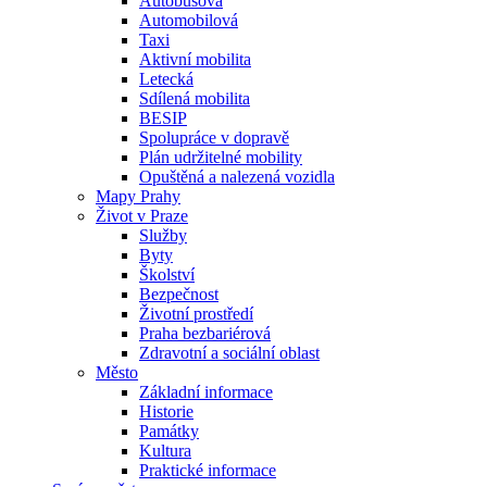
Autobusová
Automobilová
Taxi
Aktivní mobilita
Letecká
Sdílená mobilita
BESIP
Spolupráce v dopravě
Plán udržitelné mobility
Opuštěná a nalezená vozidla
Mapy Prahy
Život v Praze
Služby
Byty
Školství
Bezpečnost
Životní prostředí
Praha bezbariérová
Zdravotní a sociální oblast
Město
Základní informace
Historie
Památky
Kultura
Praktické informace