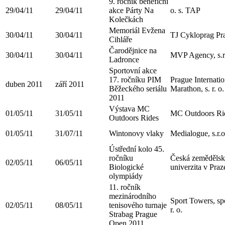
9. ročník benefiční
29/04/11
29/04/11
akce Párty Na
o. s. TAP
Kolečkách
Memoriál Evžena
30/04/11
30/04/11
TJ Cykloprag Pr
Cihláře
Čarodějnice na
30/04/11
30/04/11
MVP Agency, s.r
Ladronce
Sportovní akce
17. ročníku PIM
Prague Internatio
duben 2011
září 2011
Běžeckého seriálu
Marathon, s. r. o.
2011
Výstava MC
01/05/11
31/05/11
MC Outdoors Ri
Outdoors Rides
01/05/11
31/07/11
Wintonovy vlaky
Medialogue, s.r.o
Ústřední kolo 45.
ročníku
Česká zemědělsk
02/05/11
06/05/11
Biologické
univerzita v Praz
olympiády
11. ročník
mezinárodního
Sport Towers, spo
02/05/11
08/05/11
tenisového turnaje
r. o.
Strabag Prague
Open 2011