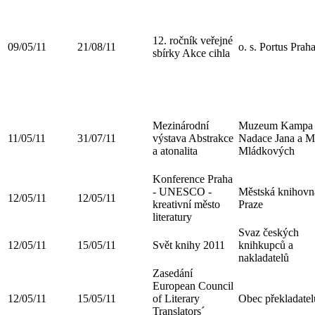
12. ročník veřejné
09/05/11
21/08/11
o. s. Portus Prah
sbírky Akce cihla
Mezinárodní
Muzeum Kampa 
11/05/11
31/07/11
výstava Abstrakce
Nadace Jana a 
a atonalita
Mládkových
Konference Praha
- UNESCO -
Městská knihovn
12/05/11
12/05/11
kreativní město
Praze
literatury
Svaz českých
12/05/11
15/05/11
Svět knihy 2011
knihkupců a
nakladatelů
Zasedání
European Council
12/05/11
15/05/11
of Literary
Obec překladatel
Translators´