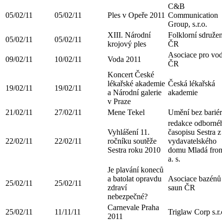
C&B
05/02/11
05/02/11
Ples v Opeře 2011
Communication
Group, s.r.o.
XIII. Národní
Folklorní sdružen
05/02/11
05/02/11
krojový ples
ČR
Asociace pro vo
09/02/11
10/02/11
Voda 2011
ČR
Koncert České
lékařské akademie
Česká lékařská
19/02/11
19/02/11
a Národní galerie
akademie
v Praze
21/02/11
27/02/11
Mene Tekel
Umění bez bariér
redakce odborné
Vyhlášení 11.
časopisu Sestra z
22/02/11
22/02/11
ročníku soutěže
vydavatelského
Sestra roku 2010
domu Mladá fron
a. s.
Je plavání koneců
a batolat opravdu
Asociace bazénů
25/02/11
25/02/11
zdraví
saun ČR
nebezpečné?
Carnevale Praha
25/02/11
11/11/11
Triglaw Corp s.r.
2011