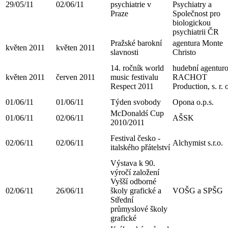
29/05/11
02/06/11
psychiatrie v
Psychiatry a
Praze
Společnost pro
biologickou
psychiatrii ČR
Pražské barokní
agentura Monte
květen 2011
květen 2011
slavnosti
Christo
14. ročník world
hudební agentur
květen 2011
červen 2011
music festivalu
RACHOT
Respect 2011
Production, s. r. 
01/06/11
01/06/11
Týden svobody
Opona o.p.s.
McDonaldś Cup
01/06/11
02/06/11
AŠSK
2010/2011
Festival česko -
02/06/11
02/06/11
Alchymist s.r.o.
italského přátelství
Výstava k 90.
výročí založení
Vyšší odborné
02/06/11
26/06/11
školy grafické a
VOŠG a SPŠG
Střední
průmyslové školy
grafické