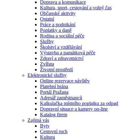
Doprava a komunikace
Kultura, sport, cestování a volný čas
Občanské aktivity
Ostatní
Práce a podnikání
Poplatky a daně
Rodina a sociální péče
Služby
Školství a vzdělávání
Výstavba a památková péče
Zdraví a zdravotnictví
Zvířata
Životní prostředí
Elektronické služby
Online rezervace návštěv
Platební brána
Portál Pražana
Adresář zaměstnanců
Kalkulačka místního poplatku za odpad
Dopravní situace a kamery on-line
Katalog firem
Zajímá vás
Byty
Cestovní ruch
Kultura