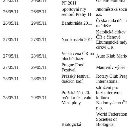
25/05/11
26/06/11
Galerie Pokorná
PF 2011
Sportovní hry
Jihoměstská sociá
26/05/11
26/05/11
seniorů Prahy 11
a.s.
Česká rada dětí a
26/05/11
29/05/11
Bambiriáda 2011
mládeže
Katolická církev
ČR a členové
27/05/11
27/05/11
Noc kostelů 2011
Ekumenické rad
církví ČR
Velká cena ČR na
27/05/11
28/05/11
Auto Klub Mark
ploché dráze
Prague Food
27/05/11
29/05/11
Maurerův výběr
Festival
Pražský festival
Rotary Club Pra
28/05/11
28/05/11
dračích lodí
International
sdružení pro
Pražská část 20.
bezbariérovou
28/05/11
29/05/11
ročníku festivalu
kulturu
Mezi ploty
Nedomysleno ČR
r. o.
World Federation
Societies of
Biologická
Biological