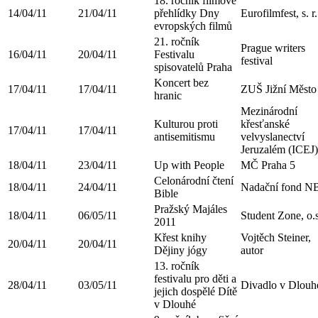
18. ročník filmové
14/04/11
21/04/11
přehlídky Dny
Eurofilmfest, s. r.
evropských filmů
21. ročník
Prague writers
16/04/11
20/04/11
Festivalu
festival
spisovatelů Praha
Koncert bez
17/04/11
17/04/11
ZUŠ Jižní Město
hranic
Mezinárodní
Kulturou proti
křesťanské
17/04/11
17/04/11
antisemitismu
velvyslanectví
Jeruzalém (ICEJ)
18/04/11
23/04/11
Up with People
MČ Praha 5
Celonárodní čtení
18/04/11
24/04/11
Nadační fond 
Bible
Pražský Majáles
18/04/11
06/05/11
Student Zone, o.s
2011
Křest knihy
Vojtěch Steiner,
20/04/11
20/04/11
Dějiny jógy
autor
13. ročník
festivalu pro děti a
28/04/11
03/05/11
Divadlo v Dlouh
jejich dospělé Dítě
v Dlouhé