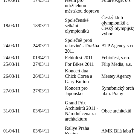
17/03/11
17/03/11
řešení pro
Future Age, o.s.
udržitelnou
městskou dopravu
Český klub
Společenské
olympioniků a
18/03/11
18/03/11
setkání
Český olympijsk
olympioniků
výbor
Společně proti
24/03/11
24/03/11
rakovině - Dražba
ATP Agency s.r.o
2011
24/03/11
01/04/11
Febiofest 2011
Febiofest, s.r.o.
25/03/11
27/03/11
For Bikes 2011
Filip Media, a.s.
Koncert dua
26/03/11
26/03/11
Chick Corea a
Mersey Agency
Gary Burton
Koncert pro
Symfonický orch
27/03/11
27/03/11
Japonsko
hl.m. Prahy
Grand Prix
Architektů 2011 -
31/03/11
03/04/11
Obec architektů
Národní cena za
architekturu
Rallye Praha
01/04/11
03/04/11
AMK Bílá labuŤ
Revival