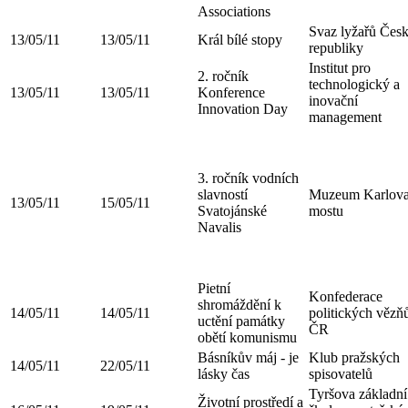
Associations
Svaz lyžařů Čes
13/05/11
13/05/11
Král bílé stopy
republiky
Institut pro
2. ročník
technologický a
13/05/11
13/05/11
Konference
inovační
Innovation Day
management
3. ročník vodních
slavností
Muzeum Karlov
13/05/11
15/05/11
Svatojánské
mostu
Navalis
Pietní
Konfederace
shromáždění k
14/05/11
14/05/11
politických vězň
uctění památky
ČR
obětí komunismu
Básníkův máj - je
Klub pražských
14/05/11
22/05/11
lásky čas
spisovatelů
Tyršova základní
Životní prostředí a