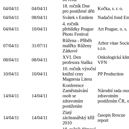
18. ročník Dne
04/04/11
04/04/11
Kočka, s. r. o.
pro postižené děti
04/04/11
08/04/11
Svátek s Emilem
Nadační fond Em
4. ročník
04/04/11
10/04/11
přehlídky Prague
Art Prague, o. s.
Photo Festival
Růžena - Příběh
Arbor vitae Socie
07/04/11
31/07/11
malířky Růženy
s.r.o.
Zátkové
XVI. Den
Onkologická klin
08/04/11
08/04/11
profesora Staška
VFN
10. ročník výroční
10/04/11
10/04/11
knižní ceny
PP Production
Magnesia Litera
Konference
Zaměstnávání
Národní rada oso
14/04/11
14/04/11
osob se
zdravotním
zdravotním
postižením ČR, o
postižením
Zlatý
časopis Rescue
14/04/11
14/04/11
záchranářský kříž
report
2010