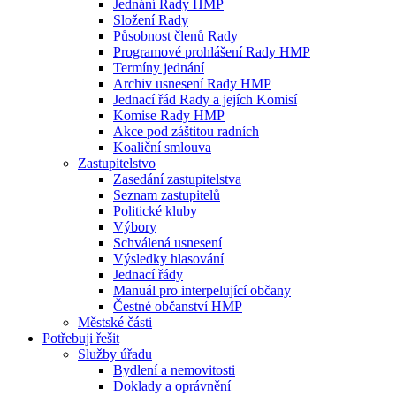
Jednání Rady HMP
Složení Rady
Působnost členů Rady
Programové prohlášení Rady HMP
Termíny jednání
Archiv usnesení Rady HMP
Jednací řád Rady a jejích Komisí
Komise Rady HMP
Akce pod záštitou radních
Koaliční smlouva
Zastupitelstvo
Zasedání zastupitelstva
Seznam zastupitelů
Politické kluby
Výbory
Schválená usnesení
Výsledky hlasování
Jednací řády
Manuál pro interpelující občany
Čestné občanství HMP
Městské části
Potřebuji řešit
Služby úřadu
Bydlení a nemovitosti
Doklady a oprávnění