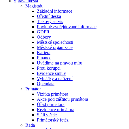
Správa města
Magistrát
Základní informace
Úřední deska
Tiskový servis
Povinně zveřejňované informace
GDPR
Odbory
Městské společnosti
Městské organizace
Kariéra
Finance
Uvádíme na pravou míru
Proti korupci
Evidence smluv
Vyhlášky a nařízení
Opendata
Primátor
Vizitka primátora
Akce pod záštitou primátora
Úřad primátora
Rezidence primátora
Stáli v čele
Primátorský řetěz
Rada