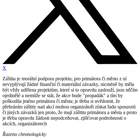
X
Záštita je morální podpora projektu, pro primátora či město z ní
nevyplývají žádné finanční či materiální závazky, nicméně by měla
být vždy udělena projektům, které si to opravdu zaslouží, jsou něčím
ojedinělé a nemůže se stát, že akce bude "propadák" a tím by
poškodila jméno primátora či města; je třeba si uvědomit, že
přebráním záštity nad akcí mohou organizátoři získat řadu sponzorů
či jiných závazků jen proto, že mají záštitu primátora a města a proto
je třeba opravdu žádosti nepodceňovat, zjišťovat podrobnosti o
akcích, organizátorech
Řazeno chronologicky