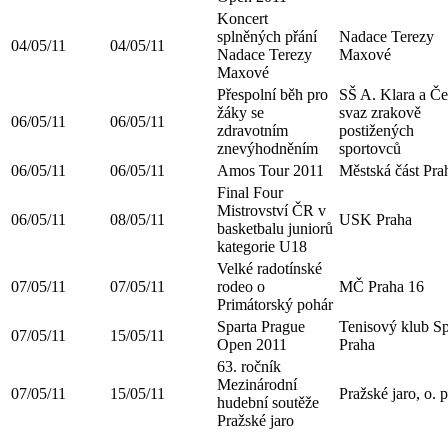
Koncert
splněných přání
Nadace Terezy
04/05/11
04/05/11
Nadace Terezy
Maxové
Maxové
Přespolní běh pro
SŠ A. Klara a Č
žáky se
svaz zrakově
06/05/11
06/05/11
zdravotním
postižených
znevýhodněním
sportovců
06/05/11
06/05/11
Amos Tour 2011
Městská část Pra
Final Four
Mistrovství ČR v
06/05/11
08/05/11
USK Praha
basketbalu juniorů
kategorie U18
Velké radotínské
07/05/11
07/05/11
rodeo o
MČ Praha 16
Primátorský pohár
Sparta Prague
Tenisový klub Sp
07/05/11
15/05/11
Open 2011
Praha
63. ročník
Mezinárodní
07/05/11
15/05/11
Pražské jaro, o. p
hudební soutěže
Pražské jaro