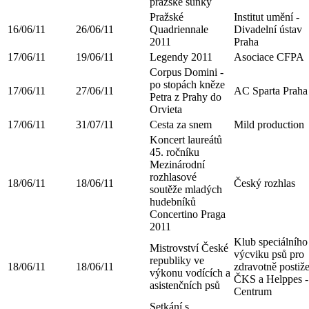
pražské šunky
Pražské
Institut umění -
16/06/11
26/06/11
Quadriennale
Divadelní ústav
2011
Praha
17/06/11
19/06/11
Legendy 2011
Asociace CFPA
Corpus Domini -
po stopách kněze
17/06/11
27/06/11
AC Sparta Praha
Petra z Prahy do
Orvieta
17/06/11
31/07/11
Cesta za snem
Mild production
Koncert laureátů
45. ročníku
Mezinárodní
rozhlasové
18/06/11
18/06/11
Český rozhlas
soutěže mladých
hudebníků
Concertino Praga
2011
Klub speciálního
Mistrovství České
výcviku psů pro
republiky ve
18/06/11
18/06/11
zdravotně postiž
výkonu vodících a
ČKS a Helppes -
asistenčních psů
Centrum
Setkání s