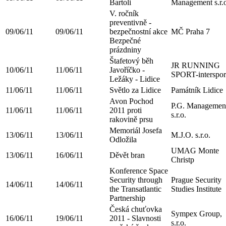
Bartoli
Management s.r.
V. ročník
preventivně -
09/06/11
09/06/11
bezpečnostní akce
MČ Praha 7
Bezpečné
prázdniny
Štafetový běh
JR RUNNING
10/06/11
11/06/11
Javoříčko -
SPORT-interspor
Ležáky - Lidice
11/06/11
11/06/11
Světlo za Lidice
Památník Lidice
Avon Pochod
P.G. Managemen
11/06/11
11/06/11
2011 proti
s.r.o.
rakovině prsu
Memoriál Josefa
13/06/11
13/06/11
M.J.O. s.r.o.
Odložila
UMAG Monte
13/06/11
16/06/11
Děvět bran
Christp
Konference Space
Security through
Prague Security
14/06/11
14/06/11
the Transatlantic
Studies Institute
Partnership
Česká chuťovka
Sympex Group,
16/06/11
19/06/11
2011 - Slavnosti
s.r.o.