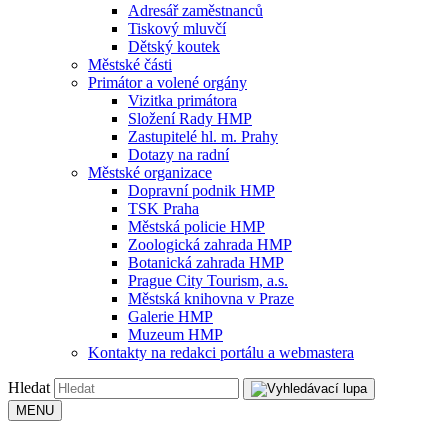
Adresář zaměstnanců
Tiskový mluvčí
Dětský koutek
Městské části
Primátor a volené orgány
Vizitka primátora
Složení Rady HMP
Zastupitelé hl. m. Prahy
Dotazy na radní
Městské organizace
Dopravní podnik HMP
TSK Praha
Městská policie HMP
Zoologická zahrada HMP
Botanická zahrada HMP
Prague City Tourism, a.s.
Městská knihovna v Praze
Galerie HMP
Muzeum HMP
Kontakty na redakci portálu a webmastera
Hledat
MENU