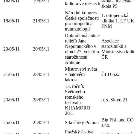
16/05/11
19/05/11
škola a mateřská
kultura ve městech
škola P5
Národní kongres
1. ortopedická
České společnosti
18/05/11
21/05/11
klinika 1. LF U
pro ortopedii a
FNM
traumatologii
Dobročinná aukce
reliéfů Jana
Asociace
Nepomuckého v
starožitníků a
20/05/11
20/05/11
rámci 27. veletrhu
Ministerstvo kult
starožitností
ČR
Antique
Mistrovství světa
21/05/11
28/05/11
v halovém
ČLU o.s.
lakrosu
13. ročník
Světového
romského
23/05/11
28/05/11
o. s. Slovo 21
festivalu
KHAMORO
2011
Big Fish and CO
25/05/11
25/05/11
S kočárky Prahou
s.r.o.
Pražský festival