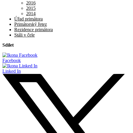
2016
2015
2014
Úřad primátora
Primátorský řetez
Rezidence primátora
Stáli v čele
Sdílet
Facebook
Linked In