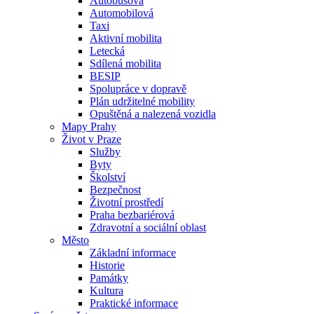
Autobusová
Automobilová
Taxi
Aktivní mobilita
Letecká
Sdílená mobilita
BESIP
Spolupráce v dopravě
Plán udržitelné mobility
Opuštěná a nalezená vozidla
Mapy Prahy
Život v Praze
Služby
Byty
Školství
Bezpečnost
Životní prostředí
Praha bezbariérová
Zdravotní a sociální oblast
Město
Základní informace
Historie
Památky
Kultura
Praktické informace