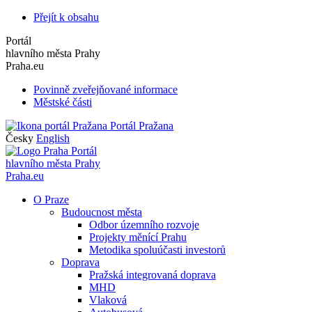
Přejít k obsahu
Portál
hlavního města Prahy
Praha.eu
Povinně zveřejňované informace
Městské části
Portál Pražana
Česky
English
Portál
hlavního města Prahy
Praha.eu
O Praze
Budoucnost města
Odbor územního rozvoje
Projekty měnící Prahu
Metodika spoluúčasti investorů
Doprava
Pražská integrovaná doprava
MHD
Vlaková