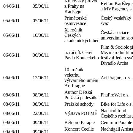
Královský průvod
Refion Karlštejn
04/06/11
05/06/11
z Prahy na
a MVP agency s.r
Karlštejn
Primátorské
Český veslařský
05/06/11
05/06/11
osmiveslice
svaz
X. ročník
Česká asociace
05/06/11
10/06/11
Českých
univerzitního spo
akademických her
Film & Sociologi
5. ročník Ceny
Mezinárodní fil
06/06/11
06/06/11
Pavla Kouteckého
festival Jeden svě
Divadlo Archa
10. ročník
veletrhu
06/06/11
12/06/11
Art Prague, o. s.
výtvarného umění
Art Prague
Author Dětská
08/06/11
08/06/11
PhaProWel o.s.
Pražská padesátka
08/06/11
08/06/11
Pražské schody
Bike for Life o.s.
Nadační fond
08/06/11
22/06/11
Výstava POTMĚ
Českého rozhlas
09/06/11
09/06/11
Běh pro Paraple
Centrum Paraple
Koncert Cecilie
Nachtigall Artists
09/06/11
09/06/11