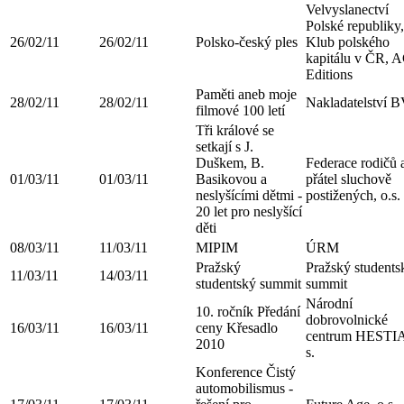
Velvyslanectví
Polské republiky,
26/02/11
26/02/11
Polsko-český ples
Klub polského
kapitálu v ČR, 
Editions
Paměti aneb moje
28/02/11
28/02/11
Nakladatelství 
filmové 100 letí
Tři králové se
setkají s J.
Duškem, B.
Federace rodičů 
01/03/11
01/03/11
Basikovou a
přátel sluchově
neslyšícími dětmi -
postižených, o.s.
20 let pro neslyšící
děti
08/03/11
11/03/11
MIPIM
ÚRM
Pražský
Pražský students
11/03/11
14/03/11
studentský summit
summit
Národní
10. ročník Předání
dobrovolnické
16/03/11
16/03/11
ceny Křesadlo
centrum HESTIA
2010
s.
Konference Čistý
automobilismus -