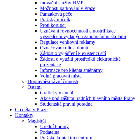
Inovační služby HMP
Možnosti parkování v Praze
Památková péče
Pražský uličník
Proti korupci
Uznávání rovnocennosti a nostrifikace
vysvědčení vydaných zahraničními školami
Regulace venkovní reklamy
Označování ulic a domů
Žádost o vyjádření k existenci sítí
Žádosti o využití prostředků elektronické
prezentace
Informace pro klienta směnárny
Volná pracovní místa
Dopravněsprávní činnosti
Ostatní
Grafický manuál
Akce pod záštitou radních hlavního města Prahy
Studentská právní poradna
Co dělat v Praze
Kontakty
Magistrát
Úřední hodiny
Podatelna
Pražské kontaktní centrum