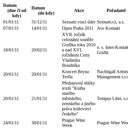
Datum
Datum
(dne či od
Akce
Pořadatel
(do kdy)
kdy)
01/01/11
31/12/11
Seznam vrací úder
Seznam.cz, a.s.
07/01/11
14/01/11
Open Praha 2011
Ave Kontakt
XVII. ročník
celostátní soutěže
Grafika roku 2010
o. s. Inter-Kontak
18/01/11
20/02/11
a nad XVI.
Grafik
ročníkem Ceny
Vladimíra
Boudníka
Koncert Bryna
Nachtigall Artists
20/01/11
20/01/11
Terfla
Management s.r.
Představení sbírky
textů "Kniha
starého
20/01/11
21/01/11
městského,
Tempus Libri, s.r
zemského a jiného
práva království
českého"
Prague Wine
24/01/11
30/01/11
Prague Wine We
Week