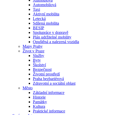
Autobusová
Automobilová
Taxi
Aktivní mobilita
Letecká
Sdílená mobilita
BESIP
Spolupráce v dopravě
Plán udržitelné mobility
Opuštěná a nalezená vozidla
Mapy Prahy
Život v Praze
Služby
Byty
Školství
Bezpečnost
Životní prostředí
Praha bezbariérová
Zdravotní a sociální oblast
Město
Základní informace
Historie
Památky
Kultura
Praktické informace