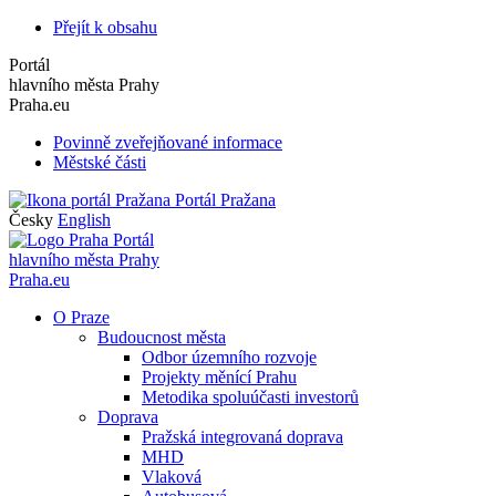
Přejít k obsahu
Portál
hlavního města Prahy
Praha.eu
Povinně zveřejňované informace
Městské části
Portál Pražana
Česky
English
Portál
hlavního města Prahy
Praha.eu
O Praze
Budoucnost města
Odbor územního rozvoje
Projekty měnící Prahu
Metodika spoluúčasti investorů
Doprava
Pražská integrovaná doprava
MHD
Vlaková