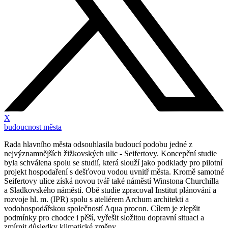
X
budoucnost města
Rada hlavního města odsouhlasila budoucí podobu jedné z
nejvýznamnějších žižkovských ulic - Seifertovy. Koncepční studie
byla schválena spolu se studií, která slouží jako podklady pro pilotní
projekt hospodaření s dešťovou vodou uvnitř města. Kromě samotné
Seifertovy ulice získá novou tvář také náměstí Winstona Churchilla
a Sladkovského náměstí. Obě studie zpracoval Institut plánování a
rozvoje hl. m. (IPR) spolu s ateliérem Archum architekti a
vodohospodářskou společností Aqua procon. Cílem je zlepšit
podmínky pro chodce i pěší, vyřešit složitou dopravní situaci a
zmírnit důsledky klimatické změny.