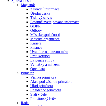
Správa města
Magistrát
Základní informace
Úřední deska
Tiskový servis
Povinně zveřejňované informace
GDPR
Odbory
Městské společnosti
Městské organizace
Kariéra
Finance
Uvádíme na pravou míru
Proti korupci
Evidence smluv
Vyhlášky a nařízení
Opendata
Primátor
Vizitka primátora
Akce pod záštitou primátora
Úřad primátora
Rezidence primátora
Stáli v čele
Primátorský řetěz
Rada