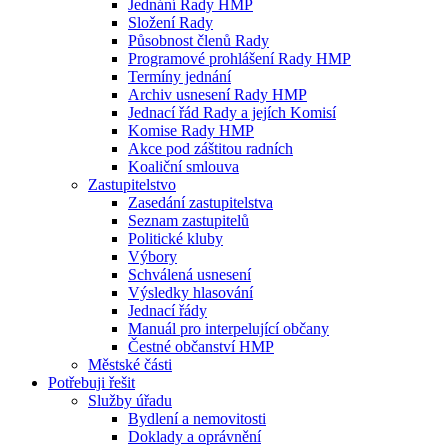
Jednání Rady HMP
Složení Rady
Působnost členů Rady
Programové prohlášení Rady HMP
Termíny jednání
Archiv usnesení Rady HMP
Jednací řád Rady a jejích Komisí
Komise Rady HMP
Akce pod záštitou radních
Koaliční smlouva
Zastupitelstvo
Zasedání zastupitelstva
Seznam zastupitelů
Politické kluby
Výbory
Schválená usnesení
Výsledky hlasování
Jednací řády
Manuál pro interpelující občany
Čestné občanství HMP
Městské části
Potřebuji řešit
Služby úřadu
Bydlení a nemovitosti
Doklady a oprávnění