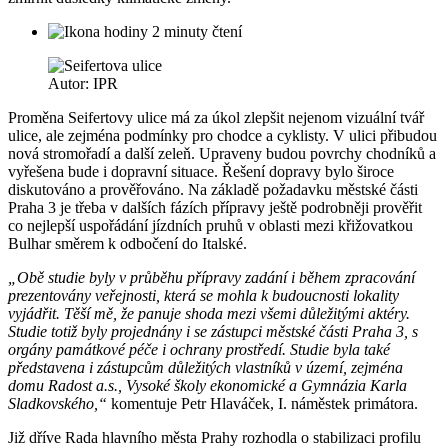
2 minuty čtení
Autor: IPR
Proměna Seifertovy ulice má za úkol zlepšit nejenom vizuální tvář
ulice, ale zejména podmínky pro chodce a cyklisty. V ulici přibudou
nová stromořadí a další zeleň. Upraveny budou povrchy chodníků a
vyřešena bude i dopravní situace. Řešení dopravy bylo široce
diskutováno a prověřováno. Na základě požadavku městské části
Praha 3 je třeba v dalších fázích přípravy ještě podrobněji prověřit
co nejlepší uspořádání jízdních pruhů v oblasti mezi křižovatkou
Bulhar směrem k odbočení do Italské.
„Obě studie byly v průběhu přípravy zadání i během zpracování
prezentovány veřejnosti, která se mohla k budoucnosti lokality
vyjádřit. Těší mě, že panuje shoda mezi všemi důležitými aktéry.
Studie totiž byly projednány i se zástupci městské části Praha 3, s
orgány památkové péče i ochrany prostředí. Studie byla také
představena i zástupcům důležitých vlastníků v území, zejména
domu Radost a.s., Vysoké školy ekonomické a Gymnázia Karla
Sladkovského,“
komentuje Petr Hlaváček, I. náměstek primátora.
Již dříve Rada hlavního města Prahy rozhodla o stabilizaci profilu