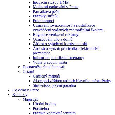
Inovační služby HMP
Možnosti parkování v Praze
Památková péče
Pražský uličník
Proti korupci
Uznávání rovnocennosti a nostrifikace
vysvědčení vydaných zahraničními školami
Regulace venkovní reklamy
Označování ulic a domů
Žádost o vyjádření k existenci sítí
Žádosti o využití prostředků elektronické
prezentace
Informace pro klienta směnárny
Volná pracovní místa
Dopravněsprávní činnosti
Ostatní
Grafický manuál
Akce pod záštitou radních hlavního města Prahy
Studentská právní poradna
Co dělat v Praze
Kontakty
Magistrát
Úřední hodiny
Podatelna
Pražské kontaktní centrum