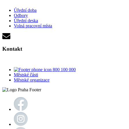
Úřední doba
Odbory
Úřední deska
Volná pracovní místa
Kontakt
800 100 000
Městské části
Městské organizace