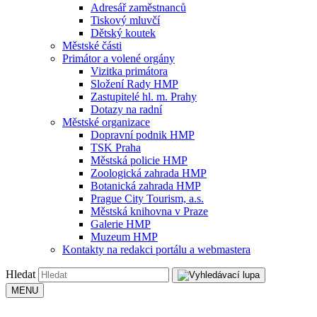
Adresář zaměstnanců
Tiskový mluvčí
Dětský koutek
Městské části
Primátor a volené orgány
Vizitka primátora
Složení Rady HMP
Zastupitelé hl. m. Prahy
Dotazy na radní
Městské organizace
Dopravní podnik HMP
TSK Praha
Městská policie HMP
Zoologická zahrada HMP
Botanická zahrada HMP
Prague City Tourism, a.s.
Městská knihovna v Praze
Galerie HMP
Muzeum HMP
Kontakty na redakci portálu a webmastera
Hledat
MENU