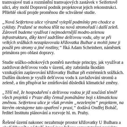
tramvajové trati a rozmístění tramvajových zastávek v Seifertově
ulici, aby mohl Dopravní podnik projektovat jejich rekonstrukci.
Přilehlé okolí projde proměnou dle schválené studie.
„Nová Seifertova ulice výrazně vylepší podmínky pro chodce a
cyklisty. Pražané se mohou těšit na nová stromořadí i další zeleň.
Zároveň budeme využívat i nejmodernější modro-zelenou
infrastrukturu, díky které zadržíme dešťovou vodu, aby se při
velkých srážkách nezaplavovala křižovatka Bulhar a mohli jsme ji
použít pro stromy a jiné rostliny,“
říká Adam Scheinherr, náměstek
primátora pro oblast dopravy.
Studie srážko-odtokových poměrů navrhuje principy, jak využívat a
zadržovat dešťovou vodu v území, aby zabránila škodám
vznikajícím zaplavování křižovatky Bulhar při extrémních srážkách.
Dalším úkolem je využít dešťovou vodu k zavlažování stromů a
zeleně, a tím přispívat ke zmírňování důsledků klimatické změny.
„Těší mě, že hospodaření s dešťovou vodou je již součástí téměř
všech projektů v Praze díky čemuž pomáháme boji s klimatickou
změnou. Seifertova ulice je však prvním „nezeleným“ projektem, na
kterém otestujeme tato opatření v praxi,“
dodává Ondřej Boháč,
ředitel Institutu plánování a rozvoje hl. m. Prahy.
Řešené území nakonec nezahrnuje prostor křižovatky U Bulhara a