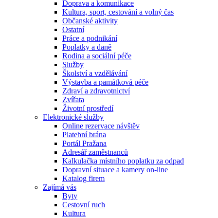
Doprava a komunikace
Kultura, sport, cestování a volný čas
Občanské aktivity
Ostatní
Práce a podnikání
Poplatky a daně
Rodina a sociální péče
Služby
Školství a vzdělávání
Výstavba a památková péče
Zdraví a zdravotnictví
Zvířata
Životní prostředí
Elektronické služby
Online rezervace návštěv
Platební brána
Portál Pražana
Adresář zaměstnanců
Kalkulačka místního poplatku za odpad
Dopravní situace a kamery on-line
Katalog firem
Zajímá vás
Byty
Cestovní ruch
Kultura