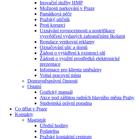
Inovační služby HMP
Možnosti parkování v Praze
Památková péče
Pražský uličník
Proti korupci
Uznávání rovnocennosti a nostrifikace
vysvědčení vydaných zahraničními školami
Regulace venkovní reklamy
Označování ulic a domů
Žádost o vyjádření k existenci sítí
Žádosti o využití prostředků elektronické
prezentace
Informace pro klienta směnárny
Volná pracovní místa
Dopravněsprávní činnosti
Ostatní
Grafický manuál
Akce pod záštitou radních hlavního města Prahy
Studentská právní poradna
Co dělat v Praze
Kontakty
Magistrát
Úřední hodiny
Podatelna
Pražské kontaktní centrum