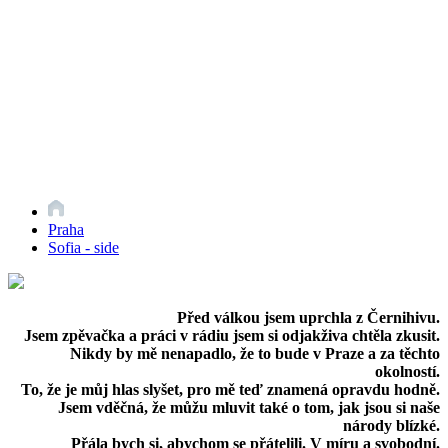
Praha
Sofia - side
Před válkou jsem uprchla z Černihivu.
Jsem zpěvačka a práci v rádiu jsem si odjakživa chtěla zkusit.
Nikdy by mě nenapadlo, že to bude v Praze a za těchto
okolností.
To, že je můj hlas slyšet, pro mě teď znamená opravdu hodně.
Jsem vděčná, že můžu mluvit také o tom, jak jsou si naše
národy blízké.
Přála bych si, abychom se přátelili. V míru a svobodní.