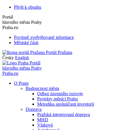
Přejít k obsahu
Portál
hlavního města Prahy
Praha.eu
Povinně zveřejňované informace
Městské části
Portál Pražana
Česky
English
Portál
hlavního města Prahy
Praha.eu
O Praze
Budoucnost města
Odbor územního rozvoje
Projekty měnící Prahu
Metodika spoluúčasti investorů
Doprava
Pražská integrovaná doprava
MHD
Vlaková