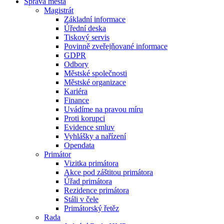
Správa města
Magistrát
Základní informace
Úřední deska
Tiskový servis
Povinně zveřejňované informace
GDPR
Odbory
Městské společnosti
Městské organizace
Kariéra
Finance
Uvádíme na pravou míru
Proti korupci
Evidence smluv
Vyhlášky a nařízení
Opendata
Primátor
Vizitka primátora
Akce pod záštitou primátora
Úřad primátora
Rezidence primátora
Stáli v čele
Primátorský řetěz
Rada