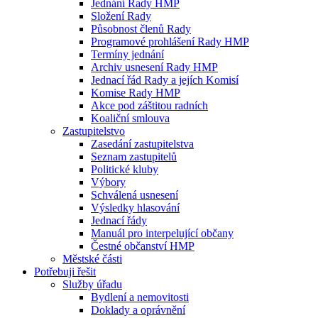
Jednání Rady HMP
Složení Rady
Působnost členů Rady
Programové prohlášení Rady HMP
Termíny jednání
Archiv usnesení Rady HMP
Jednací řád Rady a jejích Komisí
Komise Rady HMP
Akce pod záštitou radních
Koaliční smlouva
Zastupitelstvo
Zasedání zastupitelstva
Seznam zastupitelů
Politické kluby
Výbory
Schválená usnesení
Výsledky hlasování
Jednací řády
Manuál pro interpelující občany
Čestné občanství HMP
Městské části
Potřebuji řešit
Služby úřadu
Bydlení a nemovitosti
Doklady a oprávnění