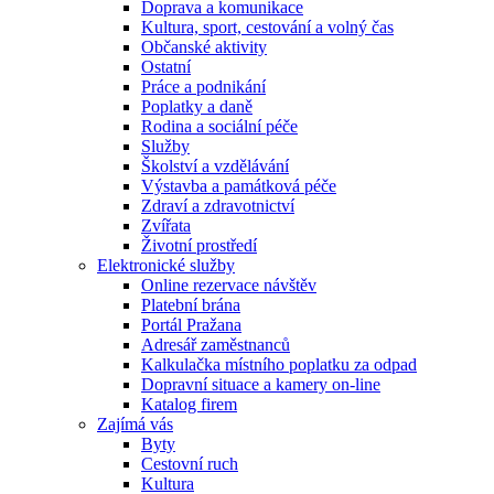
Doprava a komunikace
Kultura, sport, cestování a volný čas
Občanské aktivity
Ostatní
Práce a podnikání
Poplatky a daně
Rodina a sociální péče
Služby
Školství a vzdělávání
Výstavba a památková péče
Zdraví a zdravotnictví
Zvířata
Životní prostředí
Elektronické služby
Online rezervace návštěv
Platební brána
Portál Pražana
Adresář zaměstnanců
Kalkulačka místního poplatku za odpad
Dopravní situace a kamery on-line
Katalog firem
Zajímá vás
Byty
Cestovní ruch
Kultura