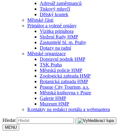
Adresář zaměstnanců
Tiskový mluvčí
Dětský koutek
Městské části
Primátor a volené orgány
Vizitka primátora
Složení Rady HMP
Zastupitelé hl. m. Prahy
Dotazy na radní
Městské organizace
Dopravní podnik HMP
TSK Praha
Městská policie HMP
Zoologická zahrada HMP
Botanická zahrada HMP
Prague City Tourism, a.s.
Městská knihovna v Praze
Galerie HMP
Muzeum HMP
Kontakty na redakci portálu a webmastera
Hledat
MENU