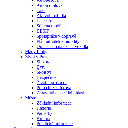
Autobusová
Automobilová
Taxi
Aktivní mobilita
Letecká
Sdílená mobilita
BESIP
Spolupráce v dopravě
Plán udržitelné mobility
Opuštěná a nalezená vozidla
Mapy Prahy
Život v Praze
Služby
Byty
Školství
Bezpečnost
Životní prostředí
Praha bezbariérová
Zdravotní a sociální oblast
Město
Základní informace
Historie
Památky
Kultura
Praktické informace