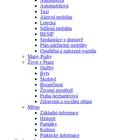
Autobusová
Automobilová
Taxi
Aktivní mobilita
Letecká
Sdílená mobilita
BESIP
Spolupráce v dopravě
Plán udržitelné mobility
Opuštěná a nalezená vozidla
Mapy Prahy
Život v Praze
Služby
Byty
Školství
Bezpečnost
Životní prostředí
Praha bezbariérová
Zdravotní a sociální oblast
Město
Základní informace
Historie
Památky
Kultura
Praktické informace