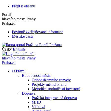
Přejít k obsahu
Portál
hlavního města Prahy
Praha.eu
Povinně zveřejňované informace
Městské části
Portál Pražana
Česky
English
Portál
hlavního města Prahy
Praha.eu
O Praze
Budoucnost města
Odbor územního rozvoje
Projekty měnící Prahu
Metodika spoluúčasti investorů
Doprava
Pražská integrovaná doprava
MHD
Vlaková