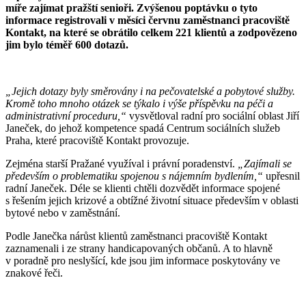
míře zajímat pražští senioři. Zvýšenou poptávku o tyto
informace registrovali v měsíci červnu zaměstnanci pracoviště
Kontakt, na které se obrátilo celkem 221 klientů a zodpovězeno
jim bylo téměř 600 dotazů.
„Jejich dotazy byly směrovány i na pečovatelské a pobytové služby.
Kromě toho mnoho otázek se týkalo i výše příspěvku na péči a
administrativní proceduru,“
vysvětloval radní pro sociální oblast Jiří
Janeček, do jehož kompetence spadá Centrum sociálních služeb
Praha, které pracoviště Kontakt provozuje.
Zejména starší Pražané využíval i právní poradenství.
„Zajímali se
především o problematiku spojenou s nájemním bydlením,“
upřesnil
radní Janeček. Déle se klienti chtěli dozvědět informace spojené
s řešením jejich krizové a obtížné životní situace především v oblasti
bytové nebo v zaměstnání.
Podle Janečka nárůst klientů zaměstnanci pracoviště Kontakt
zaznamenali i ze strany handicapovaných občanů. A to hlavně
v poradně pro neslyšící, kde jsou jim informace poskytovány ve
znakové řeči.