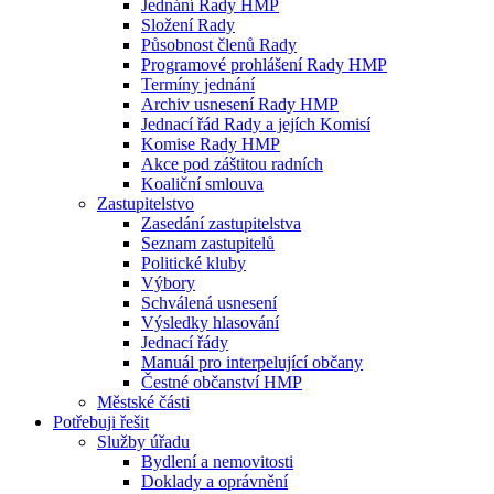
Jednání Rady HMP
Složení Rady
Působnost členů Rady
Programové prohlášení Rady HMP
Termíny jednání
Archiv usnesení Rady HMP
Jednací řád Rady a jejích Komisí
Komise Rady HMP
Akce pod záštitou radních
Koaliční smlouva
Zastupitelstvo
Zasedání zastupitelstva
Seznam zastupitelů
Politické kluby
Výbory
Schválená usnesení
Výsledky hlasování
Jednací řády
Manuál pro interpelující občany
Čestné občanství HMP
Městské části
Potřebuji řešit
Služby úřadu
Bydlení a nemovitosti
Doklady a oprávnění