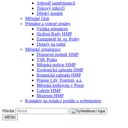
Adresář zaměstnanců
Tiskový mluvčí
Dětský koutek
Městské části
Primátor a volené orgány
Vizitka primátora
Složení Rady HMP
Zastupitelé hl. m. Prahy
Dotazy na radní
Městské organizace
Dopravní podnik HMP
TSK Praha
Městská policie HMP
Zoologická zahrada HMP
Botanická zahrada HMP
Prague City Tourism, a.s.
Městská knihovna v Praze
Galerie HMP
Muzeum HMP
Kontakty na redakci portálu a webmastera
Hledat
MENU