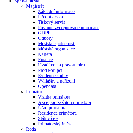
Správa města
Magistrát
Základní informace
Úřední deska
Tiskový servis
Povinně zveřejňované informace
GDPR
Odbory
Městské společnosti
Městské organizace
Kariéra
Finance
Uvádíme na pravou míru
Proti korupci
Evidence smluv
Vyhlášky a nařízení
Opendata
Primátor
Vizitka primátora
Akce pod záštitou primátora
Úřad primátora
Rezidence primátora
Stáli v čele
Primátorský řetěz
Rada