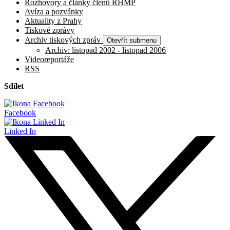
Rozhovory a články členů RHMP
Avíza a pozvánky
Aktuality z Prahy
Tiskové zprávy
Archiv tiskových zpráv
Otevřít submenu
Archiv: listopad 2002 - listopad 2006
Videoreportáže
RSS
Sdílet
Facebook
Linked In