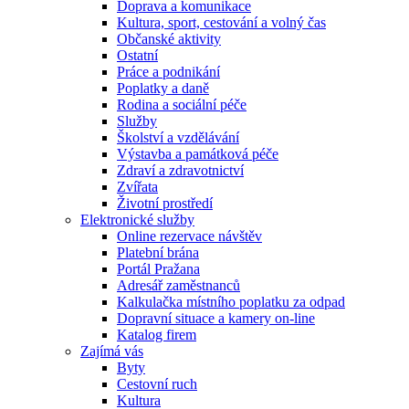
Doprava a komunikace
Kultura, sport, cestování a volný čas
Občanské aktivity
Ostatní
Práce a podnikání
Poplatky a daně
Rodina a sociální péče
Služby
Školství a vzdělávání
Výstavba a památková péče
Zdraví a zdravotnictví
Zvířata
Životní prostředí
Elektronické služby
Online rezervace návštěv
Platební brána
Portál Pražana
Adresář zaměstnanců
Kalkulačka místního poplatku za odpad
Dopravní situace a kamery on-line
Katalog firem
Zajímá vás
Byty
Cestovní ruch
Kultura