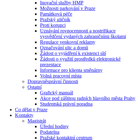
Inovační služby HMP
Možnosti parkování v Praze
Památková péče
Pražský uličník
Proti korupci
Uznávání rovnocennosti a nostrifikace
vysvědčení vydaných zahraničními školami
Regulace venkovní reklamy
Označování ulic a domů
Žádost o vyjádření k existenci sítí
Žádosti o využití prostředků elektronické
prezentace
Informace pro klienta směnárny
Volná pracovní místa
Dopravněsprávní činnosti
Ostatní
Grafický manuál
Akce pod záštitou radních hlavního města Prahy
Studentská právní poradna
Co dělat v Praze
Kontakty
Magistrát
Úřední hodiny
Podatelna
Pražské kontaktní centrum