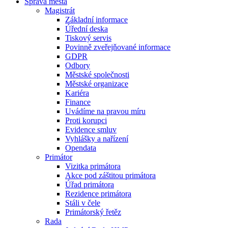
Správa města
Magistrát
Základní informace
Úřední deska
Tiskový servis
Povinně zveřejňované informace
GDPR
Odbory
Městské společnosti
Městské organizace
Kariéra
Finance
Uvádíme na pravou míru
Proti korupci
Evidence smluv
Vyhlášky a nařízení
Opendata
Primátor
Vizitka primátora
Akce pod záštitou primátora
Úřad primátora
Rezidence primátora
Stáli v čele
Primátorský řetěz
Rada