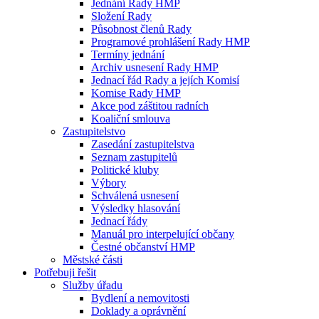
Jednání Rady HMP
Složení Rady
Působnost členů Rady
Programové prohlášení Rady HMP
Termíny jednání
Archiv usnesení Rady HMP
Jednací řád Rady a jejích Komisí
Komise Rady HMP
Akce pod záštitou radních
Koaliční smlouva
Zastupitelstvo
Zasedání zastupitelstva
Seznam zastupitelů
Politické kluby
Výbory
Schválená usnesení
Výsledky hlasování
Jednací řády
Manuál pro interpelující občany
Čestné občanství HMP
Městské části
Potřebuji řešit
Služby úřadu
Bydlení a nemovitosti
Doklady a oprávnění