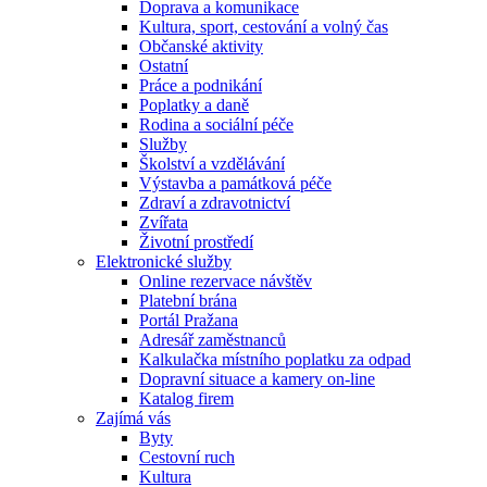
Doprava a komunikace
Kultura, sport, cestování a volný čas
Občanské aktivity
Ostatní
Práce a podnikání
Poplatky a daně
Rodina a sociální péče
Služby
Školství a vzdělávání
Výstavba a památková péče
Zdraví a zdravotnictví
Zvířata
Životní prostředí
Elektronické služby
Online rezervace návštěv
Platební brána
Portál Pražana
Adresář zaměstnanců
Kalkulačka místního poplatku za odpad
Dopravní situace a kamery on-line
Katalog firem
Zajímá vás
Byty
Cestovní ruch
Kultura