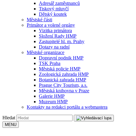
Adresář zaměstnanců
Tiskový mluvčí
Dětský koutek
Městské části
Primátor a volené orgány
Vizitka primátora
Složení Rady HMP
Zastupitelé hl. m. Prahy
Dotazy na radní
Městské organizace
Dopravní podnik HMP
TSK Praha
Městská policie HMP
Zoologická zahrada HMP
Botanická zahrada HMP
Prague City Tourism, a.s.
Městská knihovna v Praze
Galerie HMP
Muzeum HMP
Kontakty na redakci portálu a webmastera
Hledat
MENU