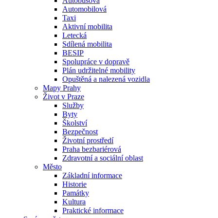
Autobusová
Automobilová
Taxi
Aktivní mobilita
Letecká
Sdílená mobilita
BESIP
Spolupráce v dopravě
Plán udržitelné mobility
Opuštěná a nalezená vozidla
Mapy Prahy
Život v Praze
Služby
Byty
Školství
Bezpečnost
Životní prostředí
Praha bezbariérová
Zdravotní a sociální oblast
Město
Základní informace
Historie
Památky
Kultura
Praktické informace