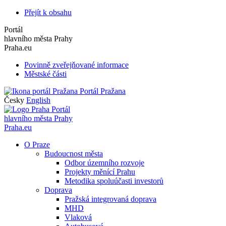
Přejít k obsahu
Portál
hlavního města Prahy
Praha.eu
Povinně zveřejňované informace
Městské části
Portál Pražana
Česky
English
Portál
hlavního města Prahy
Praha.eu
O Praze
Budoucnost města
Odbor územního rozvoje
Projekty měnící Prahu
Metodika spoluúčasti investorů
Doprava
Pražská integrovaná doprava
MHD
Vlaková