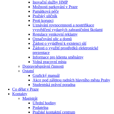
Inovační služby HMP
Možnosti parkování v Praze
Památková péče
Pražský uličník
Proti korupci
Uznávání rovnocennosti a nostrifikace
vysvědčení vydaných zahraničními školami
Regulace venkovní reklamy
Označování ulic a domů
Žádost o vyjádření k existenci sítí
Žádosti o využití prostředků elektronické
prezentace
Informace pro klienta směnárny
Volná pracovní místa
Dopravněsprávní činnosti
Ostatní
Grafický manuál
Akce pod záštitou radních hlavního města Prahy
Studentská právní poradna
Co dělat v Praze
Kontakty
Magistrát
Úřední hodiny
Podatelna
Pražské kontaktní centrum