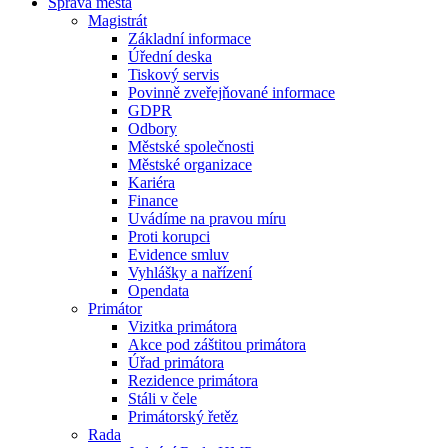
Správa města
Magistrát
Základní informace
Úřední deska
Tiskový servis
Povinně zveřejňované informace
GDPR
Odbory
Městské společnosti
Městské organizace
Kariéra
Finance
Uvádíme na pravou míru
Proti korupci
Evidence smluv
Vyhlášky a nařízení
Opendata
Primátor
Vizitka primátora
Akce pod záštitou primátora
Úřad primátora
Rezidence primátora
Stáli v čele
Primátorský řetěz
Rada