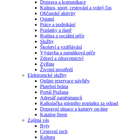
Doprava a komunikace
Kultura, sport, cestování a volný čas
Občanské aktivity
Ostatní
Práce a podnikání
Poplatky a daně
Rodina a sociální péče
Služby
Školství a vzdělávání
Výstavba a památková péče
Zdraví a zdravotnictví
Zvířata
Životní prostředí
Elektronické služby
Online rezervace návštěv
Platební brána
Portál Pražana
Adresář zaměstnanců
Kalkulačka místního poplatku za odpad
Dopravní situace a kamery on-line
Katalog firem
Zajímá vás
Byty
Cestovní ruch
Kultura