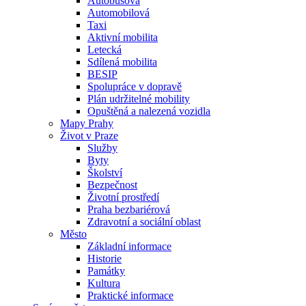
Autobusová
Automobilová
Taxi
Aktivní mobilita
Letecká
Sdílená mobilita
BESIP
Spolupráce v dopravě
Plán udržitelné mobility
Opuštěná a nalezená vozidla
Mapy Prahy
Život v Praze
Služby
Byty
Školství
Bezpečnost
Životní prostředí
Praha bezbariérová
Zdravotní a sociální oblast
Město
Základní informace
Historie
Památky
Kultura
Praktické informace