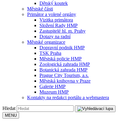
Dětský koutek
Městské části
Primátor a volené orgány
Vizitka primátora
Složení Rady HMP
Zastupitelé hl. m. Prahy
Dotazy na radní
Městské organizace
Dopravní podnik HMP
TSK Praha
Městská policie HMP
Zoologická zahrada HMP
Botanická zahrada HMP
Prague City Tourism, a.s.
Městská knihovna v Praze
Galerie HMP
Muzeum HMP
Kontakty na redakci portálu a webmastera
Hledat
MENU