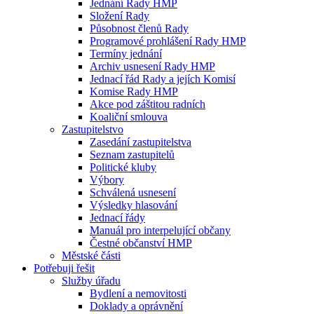
Jednání Rady HMP
Složení Rady
Působnost členů Rady
Programové prohlášení Rady HMP
Termíny jednání
Archiv usnesení Rady HMP
Jednací řád Rady a jejích Komisí
Komise Rady HMP
Akce pod záštitou radních
Koaliční smlouva
Zastupitelstvo
Zasedání zastupitelstva
Seznam zastupitelů
Politické kluby
Výbory
Schválená usnesení
Výsledky hlasování
Jednací řády
Manuál pro interpelující občany
Čestné občanství HMP
Městské části
Potřebuji řešit
Služby úřadu
Bydlení a nemovitosti
Doklady a oprávnění