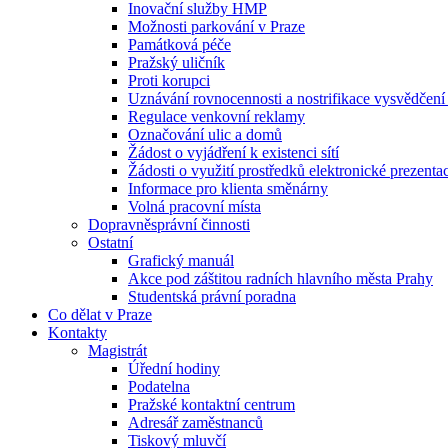
Inovační služby HMP
Možnosti parkování v Praze
Památková péče
Pražský uličník
Proti korupci
Uznávání rovnocennosti a nostrifikace vysvědčen
Regulace venkovní reklamy
Označování ulic a domů
Žádost o vyjádření k existenci sítí
Žádosti o využití prostředků elektronické prezenta
Informace pro klienta směnárny
Volná pracovní místa
Dopravněsprávní činnosti
Ostatní
Grafický manuál
Akce pod záštitou radních hlavního města Prahy
Studentská právní poradna
Co dělat v Praze
Kontakty
Magistrát
Úřední hodiny
Podatelna
Pražské kontaktní centrum
Adresář zaměstnanců
Tiskový mluvčí