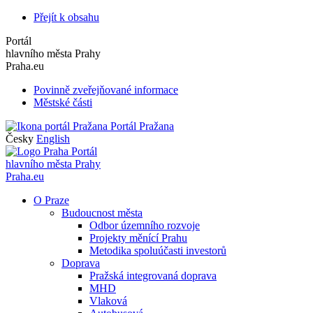
Přejít k obsahu
Portál
hlavního města Prahy
Praha.eu
Povinně zveřejňované informace
Městské části
Portál Pražana
Česky
English
Portál
hlavního města Prahy
Praha.eu
O Praze
Budoucnost města
Odbor územního rozvoje
Projekty měnící Prahu
Metodika spoluúčasti investorů
Doprava
Pražská integrovaná doprava
MHD
Vlaková