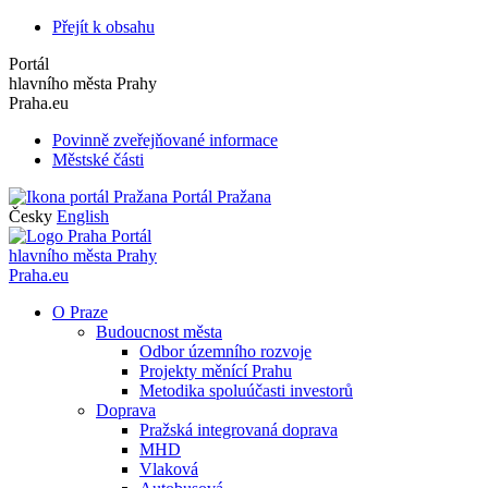
Přejít k obsahu
Portál
hlavního města Prahy
Praha.eu
Povinně zveřejňované informace
Městské části
Portál Pražana
Česky
English
Portál
hlavního města Prahy
Praha.eu
O Praze
Budoucnost města
Odbor územního rozvoje
Projekty měnící Prahu
Metodika spoluúčasti investorů
Doprava
Pražská integrovaná doprava
MHD
Vlaková