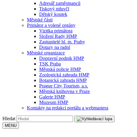
Adresář zaměstnanců
Tiskový mluvčí
Dětský koutek
Městské části
Primátor a volené orgány
Vizitka primátora
Složení Rady HMP
Zastupitelé hl. m. Prahy
Dotazy na radní
Městské organizace
Dopravní podnik HMP
TSK Praha
Městská policie HMP
Zoologická zahrada HMP
Botanická zahrada HMP
Prague City Tourism, a.s.
Městská knihovna v Praze
Galerie HMP
Muzeum HMP
Kontakty na redakci portálu a webmastera
Hledat
MENU