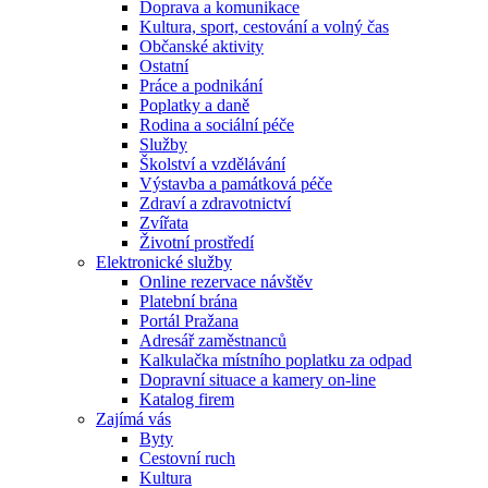
Doprava a komunikace
Kultura, sport, cestování a volný čas
Občanské aktivity
Ostatní
Práce a podnikání
Poplatky a daně
Rodina a sociální péče
Služby
Školství a vzdělávání
Výstavba a památková péče
Zdraví a zdravotnictví
Zvířata
Životní prostředí
Elektronické služby
Online rezervace návštěv
Platební brána
Portál Pražana
Adresář zaměstnanců
Kalkulačka místního poplatku za odpad
Dopravní situace a kamery on-line
Katalog firem
Zajímá vás
Byty
Cestovní ruch
Kultura