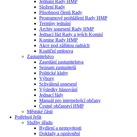
Jednání Rady HMP
Složení Rady
Působnost členů Rady
Programové prohlášení Rady HMP
Termíny jednání
Archiv usnesení Rady HMP
Jednací řád Rady a jejích Komisí
Komise Rady HMP
Akce pod záštitou radních
Koaliční smlouva
Zastupitelstvo
Zasedání zastupitelstva
Seznam zastupitelů
Politické kluby
Výbory
Schválená usnesení
Výsledky hlasování
Jednací řády
Manuál pro interpelující občany
Čestné občanství HMP
Městské části
Potřebuji řešit
Služby úřadu
Bydlení a nemovitosti
Doklady a oprávnění