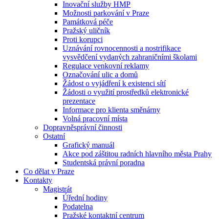
Inovační služby HMP
Možnosti parkování v Praze
Památková péče
Pražský uličník
Proti korupci
Uznávání rovnocennosti a nostrifikace
vysvědčení vydaných zahraničními školami
Regulace venkovní reklamy
Označování ulic a domů
Žádost o vyjádření k existenci sítí
Žádosti o využití prostředků elektronické
prezentace
Informace pro klienta směnárny
Volná pracovní místa
Dopravněsprávní činnosti
Ostatní
Grafický manuál
Akce pod záštitou radních hlavního města Prahy
Studentská právní poradna
Co dělat v Praze
Kontakty
Magistrát
Úřední hodiny
Podatelna
Pražské kontaktní centrum