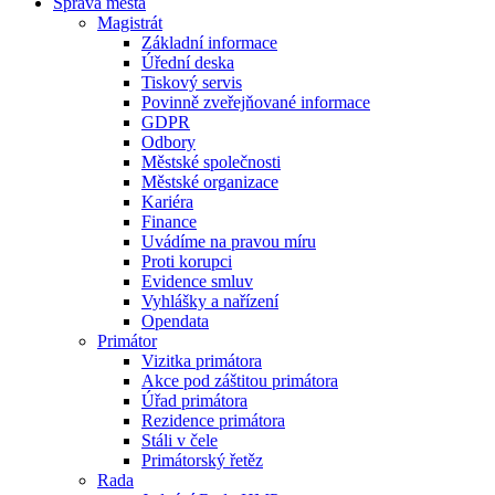
Správa města
Magistrát
Základní informace
Úřední deska
Tiskový servis
Povinně zveřejňované informace
GDPR
Odbory
Městské společnosti
Městské organizace
Kariéra
Finance
Uvádíme na pravou míru
Proti korupci
Evidence smluv
Vyhlášky a nařízení
Opendata
Primátor
Vizitka primátora
Akce pod záštitou primátora
Úřad primátora
Rezidence primátora
Stáli v čele
Primátorský řetěz
Rada