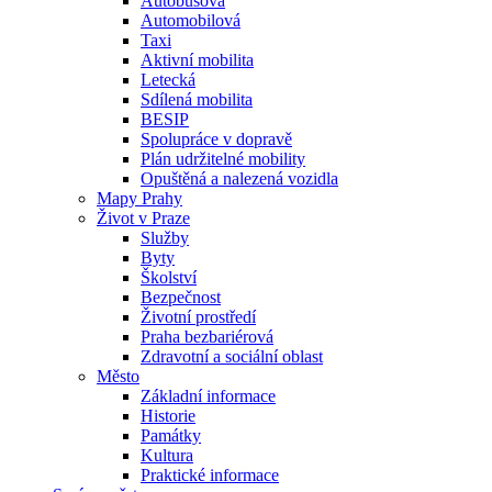
Autobusová
Automobilová
Taxi
Aktivní mobilita
Letecká
Sdílená mobilita
BESIP
Spolupráce v dopravě
Plán udržitelné mobility
Opuštěná a nalezená vozidla
Mapy Prahy
Život v Praze
Služby
Byty
Školství
Bezpečnost
Životní prostředí
Praha bezbariérová
Zdravotní a sociální oblast
Město
Základní informace
Historie
Památky
Kultura
Praktické informace