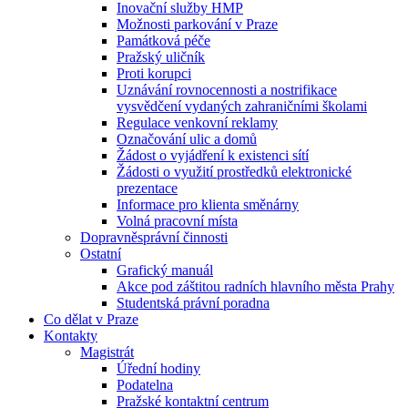
Inovační služby HMP
Možnosti parkování v Praze
Památková péče
Pražský uličník
Proti korupci
Uznávání rovnocennosti a nostrifikace
vysvědčení vydaných zahraničními školami
Regulace venkovní reklamy
Označování ulic a domů
Žádost o vyjádření k existenci sítí
Žádosti o využití prostředků elektronické
prezentace
Informace pro klienta směnárny
Volná pracovní místa
Dopravněsprávní činnosti
Ostatní
Grafický manuál
Akce pod záštitou radních hlavního města Prahy
Studentská právní poradna
Co dělat v Praze
Kontakty
Magistrát
Úřední hodiny
Podatelna
Pražské kontaktní centrum