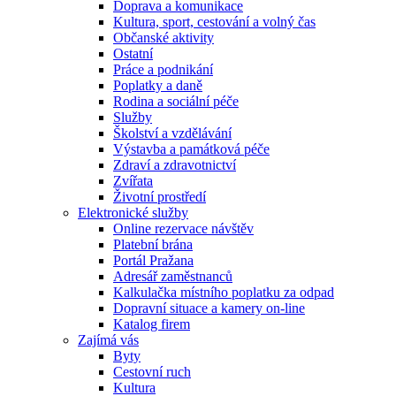
Doprava a komunikace
Kultura, sport, cestování a volný čas
Občanské aktivity
Ostatní
Práce a podnikání
Poplatky a daně
Rodina a sociální péče
Služby
Školství a vzdělávání
Výstavba a památková péče
Zdraví a zdravotnictví
Zvířata
Životní prostředí
Elektronické služby
Online rezervace návštěv
Platební brána
Portál Pražana
Adresář zaměstnanců
Kalkulačka místního poplatku za odpad
Dopravní situace a kamery on-line
Katalog firem
Zajímá vás
Byty
Cestovní ruch
Kultura