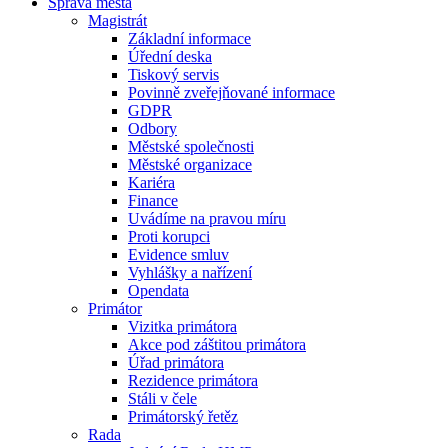
Správa města
Magistrát
Základní informace
Úřední deska
Tiskový servis
Povinně zveřejňované informace
GDPR
Odbory
Městské společnosti
Městské organizace
Kariéra
Finance
Uvádíme na pravou míru
Proti korupci
Evidence smluv
Vyhlášky a nařízení
Opendata
Primátor
Vizitka primátora
Akce pod záštitou primátora
Úřad primátora
Rezidence primátora
Stáli v čele
Primátorský řetěz
Rada