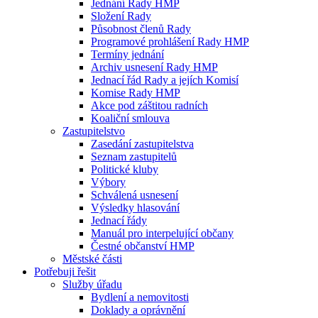
Jednání Rady HMP
Složení Rady
Působnost členů Rady
Programové prohlášení Rady HMP
Termíny jednání
Archiv usnesení Rady HMP
Jednací řád Rady a jejích Komisí
Komise Rady HMP
Akce pod záštitou radních
Koaliční smlouva
Zastupitelstvo
Zasedání zastupitelstva
Seznam zastupitelů
Politické kluby
Výbory
Schválená usnesení
Výsledky hlasování
Jednací řády
Manuál pro interpelující občany
Čestné občanství HMP
Městské části
Potřebuji řešit
Služby úřadu
Bydlení a nemovitosti
Doklady a oprávnění