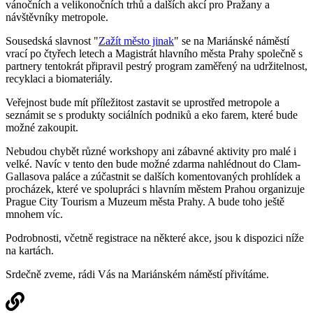
vánočních a velikonočních trhů a dalších akcí pro Pražany a
návštěvníky metropole.
Sousedská slavnost "
Zažít město jinak
" se na Mariánské náměstí
vrací po čtyřech letech a Magistrát hlavního města Prahy společně s
partnery tentokrát připravil pestrý program zaměřený na udržitelnost,
recyklaci a biomateriály.
Veřejnost bude mít příležitost zastavit se uprostřed metropole a
seznámit se s produkty sociálních podniků a eko farem, které bude
možné zakoupit.
Nebudou chybět různé workshopy ani zábavné aktivity pro malé i
velké. Navíc v tento den bude možné zdarma nahlédnout do Clam-
Gallasova paláce a zúčastnit se dalších komentovaných prohlídek a
procházek, které ve spolupráci s hlavním městem Prahou organizuje
Prague City Tourism a Muzeum města Prahy. A bude toho ještě
mnohem víc.
Podrobnosti, včetně registrace na některé akce, jsou k dispozici níže
na kartách.
Srdečně zveme, rádi Vás na Mariánském náměstí přivítáme.