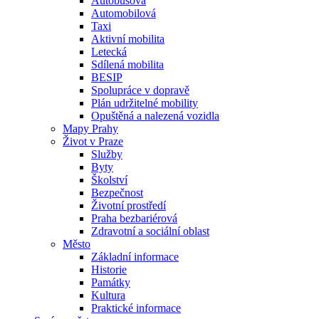
Autobusová
Automobilová
Taxi
Aktivní mobilita
Letecká
Sdílená mobilita
BESIP
Spolupráce v dopravě
Plán udržitelné mobility
Opuštěná a nalezená vozidla
Mapy Prahy
Život v Praze
Služby
Byty
Školství
Bezpečnost
Životní prostředí
Praha bezbariérová
Zdravotní a sociální oblast
Město
Základní informace
Historie
Památky
Kultura
Praktické informace