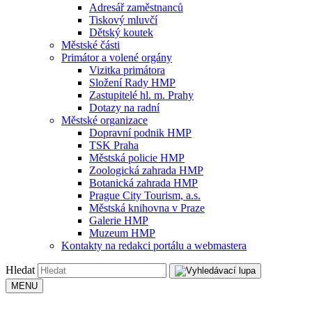
Adresář zaměstnanců
Tiskový mluvčí
Dětský koutek
Městské části
Primátor a volené orgány
Vizitka primátora
Složení Rady HMP
Zastupitelé hl. m. Prahy
Dotazy na radní
Městské organizace
Dopravní podnik HMP
TSK Praha
Městská policie HMP
Zoologická zahrada HMP
Botanická zahrada HMP
Prague City Tourism, a.s.
Městská knihovna v Praze
Galerie HMP
Muzeum HMP
Kontakty na redakci portálu a webmastera
Hledat
MENU