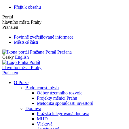
Přejít k obsahu
Portál
hlavního města Prahy
Praha.eu
Povinně zveřejňované informace
Městské části
Portál Pražana
Česky
English
Portál
hlavního města Prahy
Praha.eu
O Praze
Budoucnost města
Odbor územního rozvoje
Projekty měnící Prahu
Metodika spoluúčasti investorů
Doprava
Pražská integrovaná doprava
MHD
Vlaková