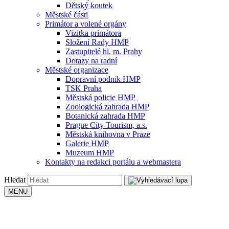
Dětský koutek
Městské části
Primátor a volené orgány
Vizitka primátora
Složení Rady HMP
Zastupitelé hl. m. Prahy
Dotazy na radní
Městské organizace
Dopravní podnik HMP
TSK Praha
Městská policie HMP
Zoologická zahrada HMP
Botanická zahrada HMP
Prague City Tourism, a.s.
Městská knihovna v Praze
Galerie HMP
Muzeum HMP
Kontakty na redakci portálu a webmastera
Hledat
MENU