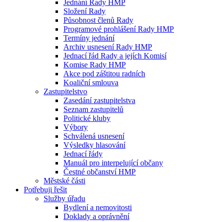
Jednání Rady HMP
Složení Rady
Působnost členů Rady
Programové prohlášení Rady HMP
Termíny jednání
Archiv usnesení Rady HMP
Jednací řád Rady a jejích Komisí
Komise Rady HMP
Akce pod záštitou radních
Koaliční smlouva
Zastupitelstvo
Zasedání zastupitelstva
Seznam zastupitelů
Politické kluby
Výbory
Schválená usnesení
Výsledky hlasování
Jednací řády
Manuál pro interpelující občany
Čestné občanství HMP
Městské části
Potřebuji řešit
Služby úřadu
Bydlení a nemovitosti
Doklady a oprávnění