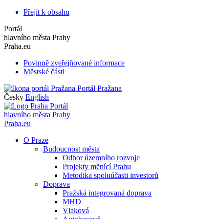
Přejít k obsahu
Portál
hlavního města Prahy
Praha.eu
Povinně zveřejňované informace
Městské části
Portál Pražana
Česky
English
Portál
hlavního města Prahy
Praha.eu
O Praze
Budoucnost města
Odbor územního rozvoje
Projekty měnící Prahu
Metodika spoluúčasti investorů
Doprava
Pražská integrovaná doprava
MHD
Vlaková