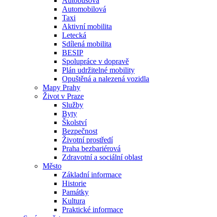
Autobusová
Automobilová
Taxi
Aktivní mobilita
Letecká
Sdílená mobilita
BESIP
Spolupráce v dopravě
Plán udržitelné mobility
Opuštěná a nalezená vozidla
Mapy Prahy
Život v Praze
Služby
Byty
Školství
Bezpečnost
Životní prostředí
Praha bezbariérová
Zdravotní a sociální oblast
Město
Základní informace
Historie
Památky
Kultura
Praktické informace