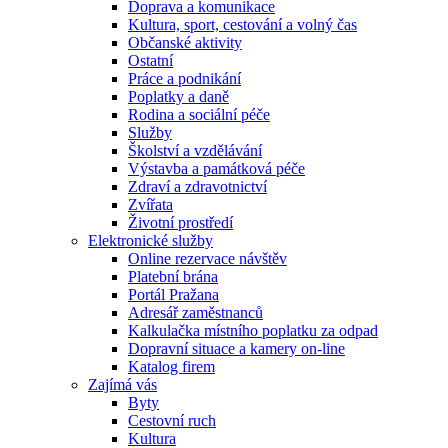
Doprava a komunikace
Kultura, sport, cestování a volný čas
Občanské aktivity
Ostatní
Práce a podnikání
Poplatky a daně
Rodina a sociální péče
Služby
Školství a vzdělávání
Výstavba a památková péče
Zdraví a zdravotnictví
Zvířata
Životní prostředí
Elektronické služby
Online rezervace návštěv
Platební brána
Portál Pražana
Adresář zaměstnanců
Kalkulačka místního poplatku za odpad
Dopravní situace a kamery on-line
Katalog firem
Zajímá vás
Byty
Cestovní ruch
Kultura