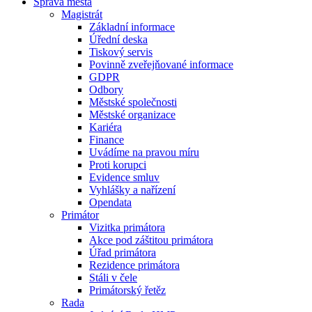
Správa města
Magistrát
Základní informace
Úřední deska
Tiskový servis
Povinně zveřejňované informace
GDPR
Odbory
Městské společnosti
Městské organizace
Kariéra
Finance
Uvádíme na pravou míru
Proti korupci
Evidence smluv
Vyhlášky a nařízení
Opendata
Primátor
Vizitka primátora
Akce pod záštitou primátora
Úřad primátora
Rezidence primátora
Stáli v čele
Primátorský řetěz
Rada