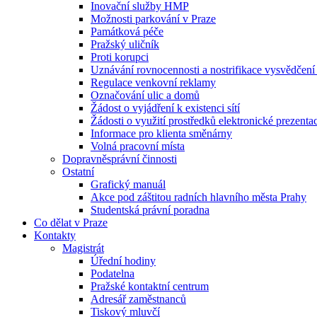
Inovační služby HMP
Možnosti parkování v Praze
Památková péče
Pražský uličník
Proti korupci
Uznávání rovnocennosti a nostrifikace vysvědčen
Regulace venkovní reklamy
Označování ulic a domů
Žádost o vyjádření k existenci sítí
Žádosti o využití prostředků elektronické prezenta
Informace pro klienta směnárny
Volná pracovní místa
Dopravněsprávní činnosti
Ostatní
Grafický manuál
Akce pod záštitou radních hlavního města Prahy
Studentská právní poradna
Co dělat v Praze
Kontakty
Magistrát
Úřední hodiny
Podatelna
Pražské kontaktní centrum
Adresář zaměstnanců
Tiskový mluvčí