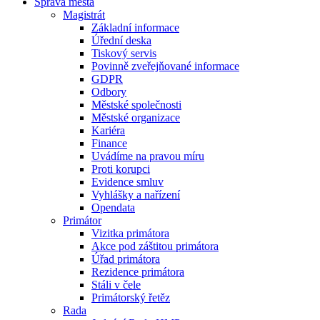
Správa města
Magistrát
Základní informace
Úřední deska
Tiskový servis
Povinně zveřejňované informace
GDPR
Odbory
Městské společnosti
Městské organizace
Kariéra
Finance
Uvádíme na pravou míru
Proti korupci
Evidence smluv
Vyhlášky a nařízení
Opendata
Primátor
Vizitka primátora
Akce pod záštitou primátora
Úřad primátora
Rezidence primátora
Stáli v čele
Primátorský řetěz
Rada