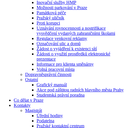
Inovační služby HMP
Možnosti parkování v Praze
Památková péče
Pražský uličník
Proti korupci
Uznávání rovnocennosti a nostrifikace
vysvědčení vydaných zahraničními školami
Regulace venkovní reklamy
Označování ulic a domů
Žádost o vyjádření k existenci sítí
Žádosti o využití prostředků elektronické
prezentace
Informace pro klienta směnárny
Volná pracovní místa
Dopravněsprávní činnosti
Ostatní
Grafický manuál
Akce pod záštitou radních hlavního města Prahy
Studentská právní poradna
Co dělat v Praze
Kontakty
Magistrát
Úřední hodiny
Podatelna
Pražské kontaktní centrum