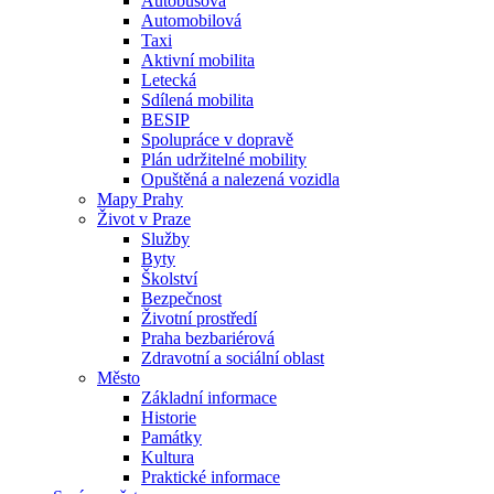
Autobusová
Automobilová
Taxi
Aktivní mobilita
Letecká
Sdílená mobilita
BESIP
Spolupráce v dopravě
Plán udržitelné mobility
Opuštěná a nalezená vozidla
Mapy Prahy
Život v Praze
Služby
Byty
Školství
Bezpečnost
Životní prostředí
Praha bezbariérová
Zdravotní a sociální oblast
Město
Základní informace
Historie
Památky
Kultura
Praktické informace