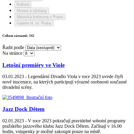
Kultura
Muzea a výstavy
Městská knihovna v Praze
Galerie hl. m. Prahy
Celkem záznamů:
542
Řadit podle
Na stránce
Letošní premiéry ve Viole
03.01.2023 -
Legendární Divadlo Viola v roce 2023 uvede čtyři
nové inscenace, na kterých participují výrazné osobnosti současné
divadelní scény.
Jazz Dock Dětem
02.01.2023 -
V roce 2023 pokračují pravidelné sobotní programy
pražského jazzového klubu Jazz Dock Dětem. Začínají v 16.00
hodin, vstupenky je možné zakoupit pouze na místě.