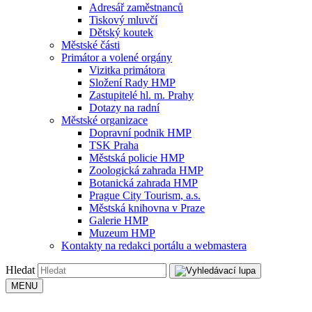
Adresář zaměstnanců
Tiskový mluvčí
Dětský koutek
Městské části
Primátor a volené orgány
Vizitka primátora
Složení Rady HMP
Zastupitelé hl. m. Prahy
Dotazy na radní
Městské organizace
Dopravní podnik HMP
TSK Praha
Městská policie HMP
Zoologická zahrada HMP
Botanická zahrada HMP
Prague City Tourism, a.s.
Městská knihovna v Praze
Galerie HMP
Muzeum HMP
Kontakty na redakci portálu a webmastera
Hledat
MENU