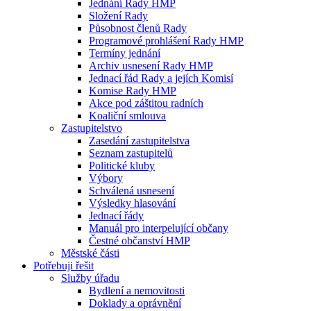
Jednání Rady HMP
Složení Rady
Působnost členů Rady
Programové prohlášení Rady HMP
Termíny jednání
Archiv usnesení Rady HMP
Jednací řád Rady a jejích Komisí
Komise Rady HMP
Akce pod záštitou radních
Koaliční smlouva
Zastupitelstvo
Zasedání zastupitelstva
Seznam zastupitelů
Politické kluby
Výbory
Schválená usnesení
Výsledky hlasování
Jednací řády
Manuál pro interpelující občany
Čestné občanství HMP
Městské části
Potřebuji řešit
Služby úřadu
Bydlení a nemovitosti
Doklady a oprávnění