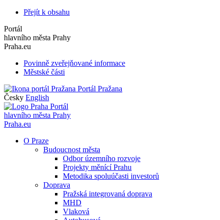
Přejít k obsahu
Portál
hlavního města Prahy
Praha.eu
Povinně zveřejňované informace
Městské části
Portál Pražana
Česky
English
Portál
hlavního města Prahy
Praha.eu
O Praze
Budoucnost města
Odbor územního rozvoje
Projekty měnící Prahu
Metodika spoluúčasti investorů
Doprava
Pražská integrovaná doprava
MHD
Vlaková