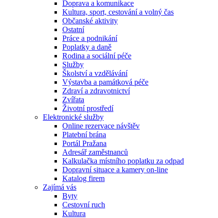
Doprava a komunikace
Kultura, sport, cestování a volný čas
Občanské aktivity
Ostatní
Práce a podnikání
Poplatky a daně
Rodina a sociální péče
Služby
Školství a vzdělávání
Výstavba a památková péče
Zdraví a zdravotnictví
Zvířata
Životní prostředí
Elektronické služby
Online rezervace návštěv
Platební brána
Portál Pražana
Adresář zaměstnanců
Kalkulačka místního poplatku za odpad
Dopravní situace a kamery on-line
Katalog firem
Zajímá vás
Byty
Cestovní ruch
Kultura