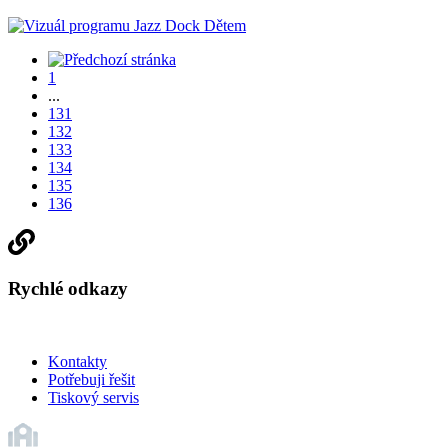
1
...
131
132
133
134
135
136
Rychlé odkazy
Kontakty
Potřebuji řešit
Tiskový servis