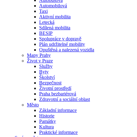
Autobusová
Automobilová
Taxi
Aktivní mobilita
Letecká
Sdílená mobilita
BESIP
Spolupráce v dopravě
Plán udržitelné mobility
Opuštěná a nalezená vozidla
Mapy Prahy
Život v Praze
Služby
Byty
Školství
Bezpečnost
Životní prostředí
Praha bezbariérová
Zdravotní a sociální oblast
Město
Základní informace
Historie
Památky
Kultura
Praktické informace