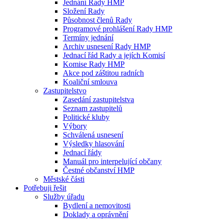
Jednání Rady HMP
Složení Rady
Působnost členů Rady
Programové prohlášení Rady HMP
Termíny jednání
Archiv usnesení Rady HMP
Jednací řád Rady a jejích Komisí
Komise Rady HMP
Akce pod záštitou radních
Koaliční smlouva
Zastupitelstvo
Zasedání zastupitelstva
Seznam zastupitelů
Politické kluby
Výbory
Schválená usnesení
Výsledky hlasování
Jednací řády
Manuál pro interpelující občany
Čestné občanství HMP
Městské části
Potřebuji řešit
Služby úřadu
Bydlení a nemovitosti
Doklady a oprávnění