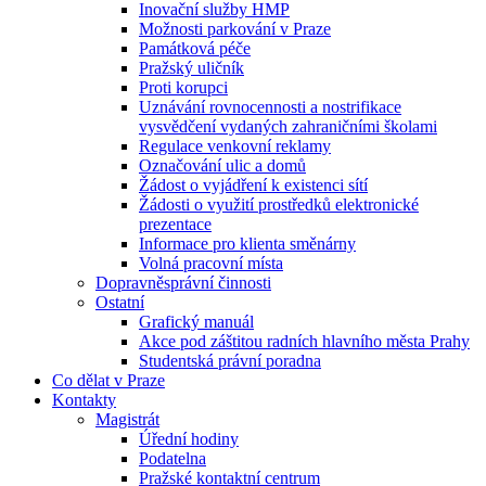
Inovační služby HMP
Možnosti parkování v Praze
Památková péče
Pražský uličník
Proti korupci
Uznávání rovnocennosti a nostrifikace
vysvědčení vydaných zahraničními školami
Regulace venkovní reklamy
Označování ulic a domů
Žádost o vyjádření k existenci sítí
Žádosti o využití prostředků elektronické
prezentace
Informace pro klienta směnárny
Volná pracovní místa
Dopravněsprávní činnosti
Ostatní
Grafický manuál
Akce pod záštitou radních hlavního města Prahy
Studentská právní poradna
Co dělat v Praze
Kontakty
Magistrát
Úřední hodiny
Podatelna
Pražské kontaktní centrum