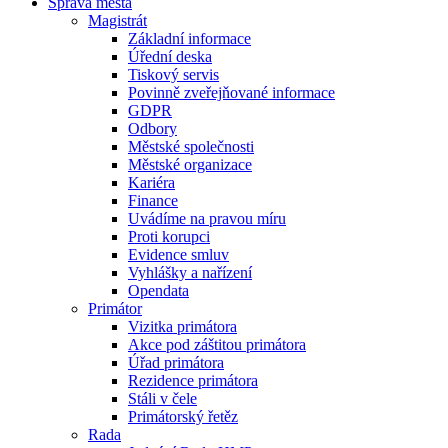
Správa města
Magistrát
Základní informace
Úřední deska
Tiskový servis
Povinně zveřejňované informace
GDPR
Odbory
Městské společnosti
Městské organizace
Kariéra
Finance
Uvádíme na pravou míru
Proti korupci
Evidence smluv
Vyhlášky a nařízení
Opendata
Primátor
Vizitka primátora
Akce pod záštitou primátora
Úřad primátora
Rezidence primátora
Stáli v čele
Primátorský řetěz
Rada