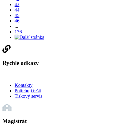
43
44
45
46
...
136
Rychlé odkazy
Kontakty
Potřebuji řešit
Tiskový servis
Magistrát