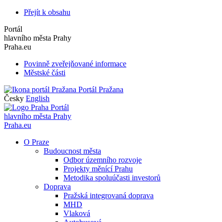
Přejít k obsahu
Portál
hlavního města Prahy
Praha.eu
Povinně zveřejňované informace
Městské části
Portál Pražana
Česky
English
Portál
hlavního města Prahy
Praha.eu
O Praze
Budoucnost města
Odbor územního rozvoje
Projekty měnící Prahu
Metodika spoluúčasti investorů
Doprava
Pražská integrovaná doprava
MHD
Vlaková