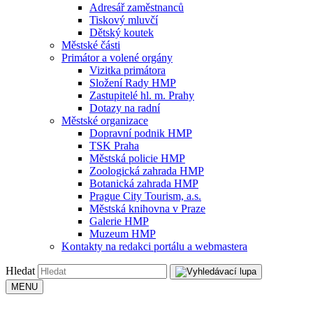
Adresář zaměstnanců
Tiskový mluvčí
Dětský koutek
Městské části
Primátor a volené orgány
Vizitka primátora
Složení Rady HMP
Zastupitelé hl. m. Prahy
Dotazy na radní
Městské organizace
Dopravní podnik HMP
TSK Praha
Městská policie HMP
Zoologická zahrada HMP
Botanická zahrada HMP
Prague City Tourism, a.s.
Městská knihovna v Praze
Galerie HMP
Muzeum HMP
Kontakty na redakci portálu a webmastera
Hledat
MENU