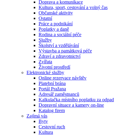
Doprava a komunikace
Kultura, sport, cestování a volný čas
Občanské aktivity
Ostatní
Práce a podnikání
Poplatky a daně
Rodina a sociální péče
Služby
Školství a vzdělávání
Výstavba a památková péče
Zdraví a zdravotnictví
Zvířata
Životní prostředí
Elektronické služby
Online rezervace návštěv
Platební brána
Portál Pražana
Adresář zaměstnanců
Kalkulačka místního poplatku za odpad
Dopravní situace a kamery on-line
Katalog firem
Zajímá vás
Byty
Cestovní ruch
Kultura