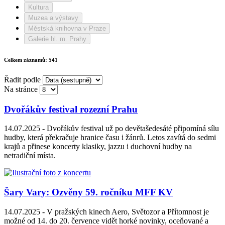
Kultura
Muzea a výstavy
Městská knihovna v Praze
Galerie hl. m. Prahy
Celkem záznamů:
541
Řadit podle
Na stránce
Dvořákův festival rozezní Prahu
14.07.2025 -
Dvořákův festival už po devětašedesáté připomíná sílu
hudby, která překračuje hranice času i žánrů. Letos zavítá do sedmi
krajů a přinese koncerty klasiky, jazzu i duchovní hudby na
netradiční místa.
Šary Vary: Ozvěny 59. ročníku MFF KV
14.07.2025 -
V pražských kinech Aero, Světozor a Přítomnost je
možné od 14. do 20. července vidět horké novinky, oceňované a