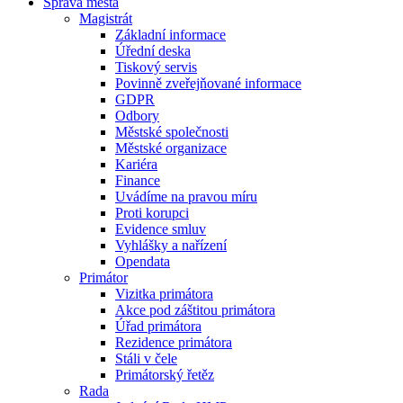
Správa města
Magistrát
Základní informace
Úřední deska
Tiskový servis
Povinně zveřejňované informace
GDPR
Odbory
Městské společnosti
Městské organizace
Kariéra
Finance
Uvádíme na pravou míru
Proti korupci
Evidence smluv
Vyhlášky a nařízení
Opendata
Primátor
Vizitka primátora
Akce pod záštitou primátora
Úřad primátora
Rezidence primátora
Stáli v čele
Primátorský řetěz
Rada