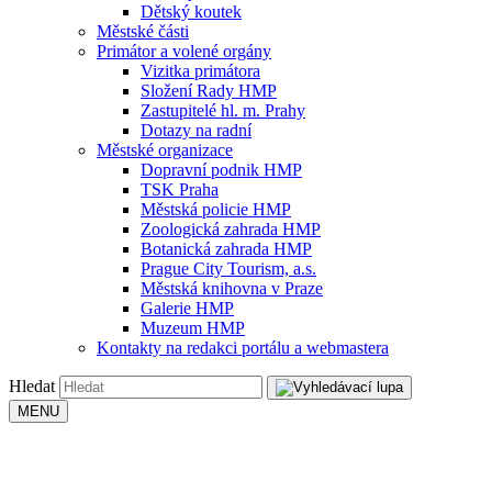
Dětský koutek
Městské části
Primátor a volené orgány
Vizitka primátora
Složení Rady HMP
Zastupitelé hl. m. Prahy
Dotazy na radní
Městské organizace
Dopravní podnik HMP
TSK Praha
Městská policie HMP
Zoologická zahrada HMP
Botanická zahrada HMP
Prague City Tourism, a.s.
Městská knihovna v Praze
Galerie HMP
Muzeum HMP
Kontakty na redakci portálu a webmastera
Hledat
MENU