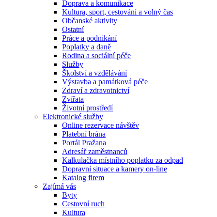
Doprava a komunikace
Kultura, sport, cestování a volný čas
Občanské aktivity
Ostatní
Práce a podnikání
Poplatky a daně
Rodina a sociální péče
Služby
Školství a vzdělávání
Výstavba a památková péče
Zdraví a zdravotnictví
Zvířata
Životní prostředí
Elektronické služby
Online rezervace návštěv
Platební brána
Portál Pražana
Adresář zaměstnanců
Kalkulačka místního poplatku za odpad
Dopravní situace a kamery on-line
Katalog firem
Zajímá vás
Byty
Cestovní ruch
Kultura