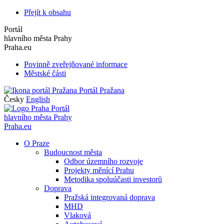
Přejít k obsahu
Portál
hlavního města Prahy
Praha.eu
Povinně zveřejňované informace
Městské části
Portál Pražana
Česky
English
Portál
hlavního města Prahy
Praha.eu
O Praze
Budoucnost města
Odbor územního rozvoje
Projekty měnící Prahu
Metodika spoluúčasti investorů
Doprava
Pražská integrovaná doprava
MHD
Vlaková