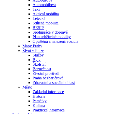
Autobusová
Automobilová
Taxi
Aktivní mobilita
Letecká
Sdílená mobilita
BESIP
Spolupráce v dopravě
Plán udržitelné mobility
Opuštěná a nalezená vozidla
Mapy Prahy
Život v Praze
Služby
Byty
Školství
Bezpečnost
Životní prostředí
Praha bezbariérová
Zdravotní a sociální oblast
Město
Základní informace
Historie
Památky
Kultura
Praktické informace