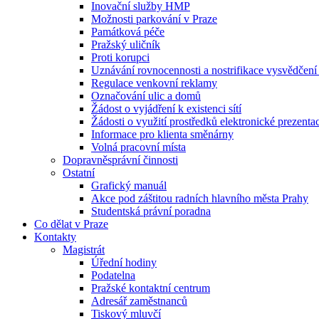
Inovační služby HMP
Možnosti parkování v Praze
Památková péče
Pražský uličník
Proti korupci
Uznávání rovnocennosti a nostrifikace vysvědčen
Regulace venkovní reklamy
Označování ulic a domů
Žádost o vyjádření k existenci sítí
Žádosti o využití prostředků elektronické prezenta
Informace pro klienta směnárny
Volná pracovní místa
Dopravněsprávní činnosti
Ostatní
Grafický manuál
Akce pod záštitou radních hlavního města Prahy
Studentská právní poradna
Co dělat v Praze
Kontakty
Magistrát
Úřední hodiny
Podatelna
Pražské kontaktní centrum
Adresář zaměstnanců
Tiskový mluvčí