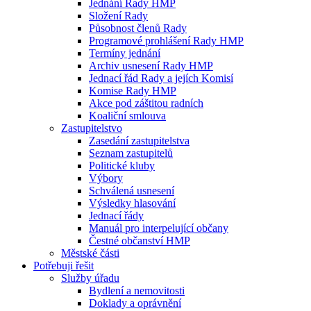
Jednání Rady HMP
Složení Rady
Působnost členů Rady
Programové prohlášení Rady HMP
Termíny jednání
Archiv usnesení Rady HMP
Jednací řád Rady a jejích Komisí
Komise Rady HMP
Akce pod záštitou radních
Koaliční smlouva
Zastupitelstvo
Zasedání zastupitelstva
Seznam zastupitelů
Politické kluby
Výbory
Schválená usnesení
Výsledky hlasování
Jednací řády
Manuál pro interpelující občany
Čestné občanství HMP
Městské části
Potřebuji řešit
Služby úřadu
Bydlení a nemovitosti
Doklady a oprávnění