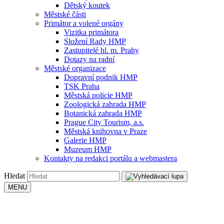
Dětský koutek
Městské části
Primátor a volené orgány
Vizitka primátora
Složení Rady HMP
Zastupitelé hl. m. Prahy
Dotazy na radní
Městské organizace
Dopravní podnik HMP
TSK Praha
Městská policie HMP
Zoologická zahrada HMP
Botanická zahrada HMP
Prague City Tourism, a.s.
Městská knihovna v Praze
Galerie HMP
Muzeum HMP
Kontakty na redakci portálu a webmastera
Hledat
MENU