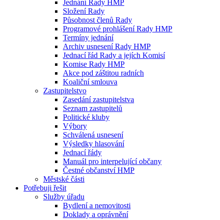
Jednání Rady HMP
Složení Rady
Působnost členů Rady
Programové prohlášení Rady HMP
Termíny jednání
Archiv usnesení Rady HMP
Jednací řád Rady a jejích Komisí
Komise Rady HMP
Akce pod záštitou radních
Koaliční smlouva
Zastupitelstvo
Zasedání zastupitelstva
Seznam zastupitelů
Politické kluby
Výbory
Schválená usnesení
Výsledky hlasování
Jednací řády
Manuál pro interpelující občany
Čestné občanství HMP
Městské části
Potřebuji řešit
Služby úřadu
Bydlení a nemovitosti
Doklady a oprávnění