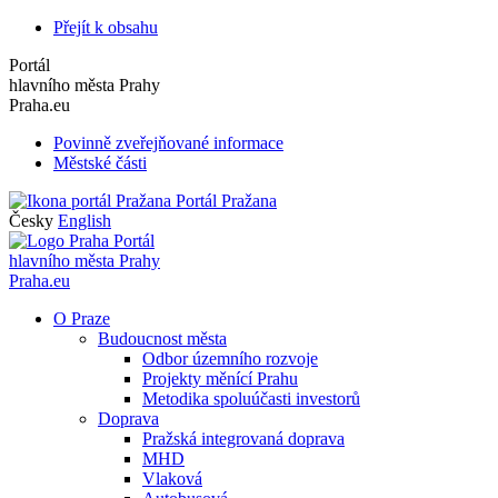
Přejít k obsahu
Portál
hlavního města Prahy
Praha.eu
Povinně zveřejňované informace
Městské části
Portál Pražana
Česky
English
Portál
hlavního města Prahy
Praha.eu
O Praze
Budoucnost města
Odbor územního rozvoje
Projekty měnící Prahu
Metodika spoluúčasti investorů
Doprava
Pražská integrovaná doprava
MHD
Vlaková