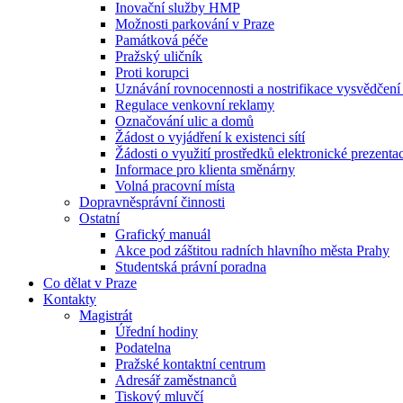
Inovační služby HMP
Možnosti parkování v Praze
Památková péče
Pražský uličník
Proti korupci
Uznávání rovnocennosti a nostrifikace vysvědčen
Regulace venkovní reklamy
Označování ulic a domů
Žádost o vyjádření k existenci sítí
Žádosti o využití prostředků elektronické prezenta
Informace pro klienta směnárny
Volná pracovní místa
Dopravněsprávní činnosti
Ostatní
Grafický manuál
Akce pod záštitou radních hlavního města Prahy
Studentská právní poradna
Co dělat v Praze
Kontakty
Magistrát
Úřední hodiny
Podatelna
Pražské kontaktní centrum
Adresář zaměstnanců
Tiskový mluvčí