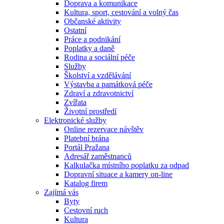
Doprava a komunikace
Kultura, sport, cestování a volný čas
Občanské aktivity
Ostatní
Práce a podnikání
Poplatky a daně
Rodina a sociální péče
Služby
Školství a vzdělávání
Výstavba a památková péče
Zdraví a zdravotnictví
Zvířata
Životní prostředí
Elektronické služby
Online rezervace návštěv
Platební brána
Portál Pražana
Adresář zaměstnanců
Kalkulačka místního poplatku za odpad
Dopravní situace a kamery on-line
Katalog firem
Zajímá vás
Byty
Cestovní ruch
Kultura