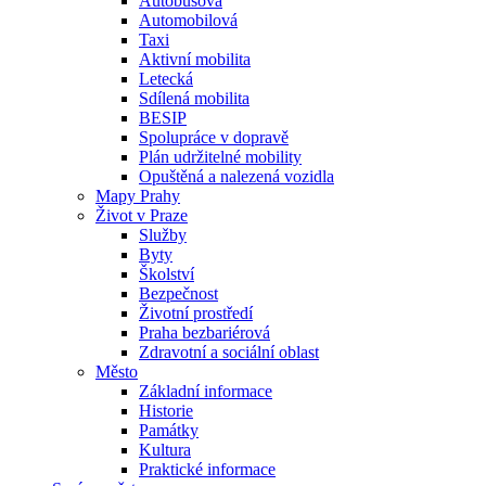
Autobusová
Automobilová
Taxi
Aktivní mobilita
Letecká
Sdílená mobilita
BESIP
Spolupráce v dopravě
Plán udržitelné mobility
Opuštěná a nalezená vozidla
Mapy Prahy
Život v Praze
Služby
Byty
Školství
Bezpečnost
Životní prostředí
Praha bezbariérová
Zdravotní a sociální oblast
Město
Základní informace
Historie
Památky
Kultura
Praktické informace