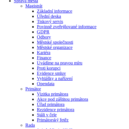
Správa města
Magistrát
Základní informace
Úřední deska
Tiskový servis
Povinně zveřejňované informace
GDPR
Odbory
Městské společnosti
Městské organizace
Kariéra
Finance
Uvádíme na pravou míru
Proti korupci
Evidence smluv
Vyhlášky a nařízení
Opendata
Primátor
Vizitka primátora
Akce pod záštitou primátora
Úřad primátora
Rezidence primátora
Stáli v čele
Primátorský řetěz
Rada