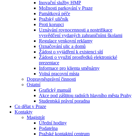
Inovační služby HMP
Možnosti parkování v Praze
Památková péče
Pražský uličník
Proti korupci
Uznávání rovnocennosti a nostrifikace
vysvědčení vydaných zahraničními školami
Regulace venkovní reklamy
Označování ulic a domů
Žádost o vyjádření k existenci sítí
Žádosti o využití prostředků elektronické
prezentace
Informace pro klienta směnárny
Volná pracovní místa
Dopravněsprávní činnosti
Ostatní
Grafický manuál
Akce pod záštitou radních hlavního města Prahy
Studentská právní poradna
Co dělat v Praze
Kontakty
Magistrát
Úřední hodiny
Podatelna
Pražské kontaktní centrum