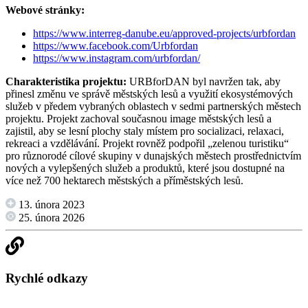
Webové stránky:
https://www.interreg-danube.eu/approved-projects/urbfordan
https://www.facebook.com/Urbfordan
https://www.instagram.com/urbfordan/
Charakteristika projektu:
URBforDAN byl navržen tak, aby
přinesl změnu ve správě městských lesů a využití ekosystémových
služeb v předem vybraných oblastech v sedmi partnerských městech
projektu. Projekt zachoval současnou image městských lesů a
zajistil, aby se lesní plochy staly místem pro socializaci, relaxaci,
rekreaci a vzdělávání. Projekt rovněž podpořil „zelenou turistiku“
pro různorodé cílové skupiny v dunajských městech prostřednictvím
nových a vylepšených služeb a produktů, které jsou dostupné na
více než 700 hektarech městských a příměstských lesů.
13. února 2023
25. února 2026
Rychlé odkazy