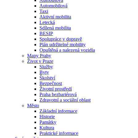
Autobusová
Automobilová
Taxi
Aktivní mobilita
Letecká
Sdílená mobilita
BESIP
Spolupráce v dopravě
Plán udržitelné mobility
Opuštěná a nalezená vozidla
Mapy Prahy
Život v Praze
Služby
Byty
Školství
Bezpečnost
Životní prostředí
Praha bezbariérová
Zdravotní a sociální oblast
Město
Základní informace
Historie
Památky
Kultura
Praktické informace