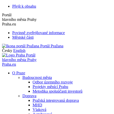
Přejít k obsahu
Portál
hlavního města Prahy
Praha.eu
Povinně zveřejňované informace
Městské části
Portál Pražana
Česky
English
Portál
hlavního města Prahy
Praha.eu
O Praze
Budoucnost města
Odbor územního rozvoje
Projekty měnící Prahu
Metodika spoluúčasti investorů
Doprava
Pražská integrovaná doprava
MHD
Vlaková