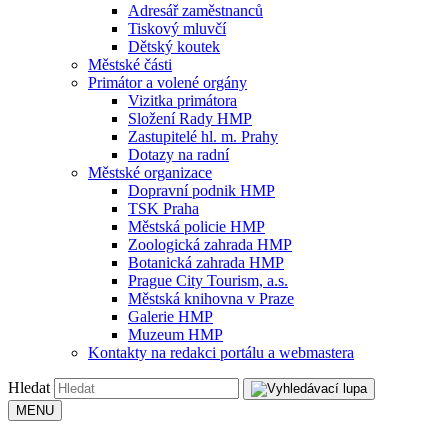
Adresář zaměstnanců
Tiskový mluvčí
Dětský koutek
Městské části
Primátor a volené orgány
Vizitka primátora
Složení Rady HMP
Zastupitelé hl. m. Prahy
Dotazy na radní
Městské organizace
Dopravní podnik HMP
TSK Praha
Městská policie HMP
Zoologická zahrada HMP
Botanická zahrada HMP
Prague City Tourism, a.s.
Městská knihovna v Praze
Galerie HMP
Muzeum HMP
Kontakty na redakci portálu a webmastera
Hledat
MENU