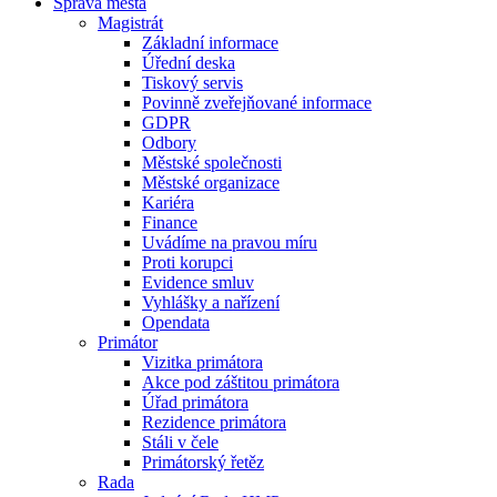
Správa města
Magistrát
Základní informace
Úřední deska
Tiskový servis
Povinně zveřejňované informace
GDPR
Odbory
Městské společnosti
Městské organizace
Kariéra
Finance
Uvádíme na pravou míru
Proti korupci
Evidence smluv
Vyhlášky a nařízení
Opendata
Primátor
Vizitka primátora
Akce pod záštitou primátora
Úřad primátora
Rezidence primátora
Stáli v čele
Primátorský řetěz
Rada