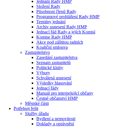
Jednání Rady HMP
Složení Rady
Působnost členů Rady
Programové prohlášení Rady HMP
Termíny jednání
Archiv usnesení Rady HMP
Jednací řád Rady a jejích Komisí
Komise Rady HMP
Akce pod záštitou radních
Koaliční smlouva
Zastupitelstvo
Zasedání zastupitelstva
Seznam zastupitelů
Politické kluby
Výbory
Schválená usnesení
Výsledky hlasování
Jednací řády
Manuál pro interpelující občany
Čestné občanství HMP
Městské části
Potřebuji řešit
Služby úřadu
Bydlení a nemovitosti
Doklady a oprávnění