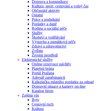
Doprava a komunikace
Kultura, sport, cestování a volný čas
Občanské aktivity
Ostatní
Práce a podnikání
Poplatky a daně
Rodina a sociální péče
Služby
Školství a vzdělávání
Výstavba a památková péče
Zdraví a zdravotnictví
Zvířata
Životní prostředí
Elektronické služby
Online rezervace návštěv
Platební brána
Portál Pražana
Adresář zaměstnanců
Kalkulačka místního poplatku za odpad
Dopravní situace a kamery on-line
Katalog firem
Zajímá vás
Byty
Cestovní ruch
Kultura