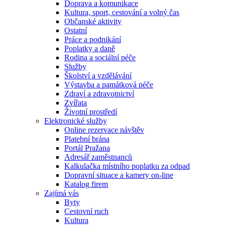
Doprava a komunikace
Kultura, sport, cestování a volný čas
Občanské aktivity
Ostatní
Práce a podnikání
Poplatky a daně
Rodina a sociální péče
Služby
Školství a vzdělávání
Výstavba a památková péče
Zdraví a zdravotnictví
Zvířata
Životní prostředí
Elektronické služby
Online rezervace návštěv
Platební brána
Portál Pražana
Adresář zaměstnanců
Kalkulačka místního poplatku za odpad
Dopravní situace a kamery on-line
Katalog firem
Zajímá vás
Byty
Cestovní ruch
Kultura