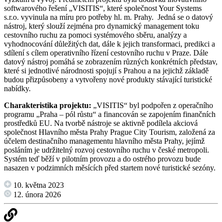
softwarového řešení „VISITIS“, které společnost Your Systems
s.r.o. vyvinula na míru pro potřeby hl. m. Prahy. Jedná se o datový
nástroj, který slouží zejména pro dynamický management toku
cestovního ruchu za pomoci systémového sběru, analýzy a
vyhodnocování důležitých dat, dále k jejich transformaci, predikci a
sdílení s cílem operativního řízení cestovního ruchu v Praze. Dále
datový nástroj pomáhá se zobrazením různých konkrétních představ,
které si jednotlivé národnosti spojují s Prahou a na jejichž základě
budou přizpůsobeny a vytvořeny nové produkty stávající turistické
nabídky.
Charakteristika projektu:
„VISITIS“ byl podpořen z operačního
programu „Praha – pól růstu“ a financován se zapojením finančních
prostředků EU. Na tvorbě nástroje se aktivně podílela akciová
společnost Hlavního města Prahy Prague City Tourism, založená za
účelem destinačního managementu hlavního města Prahy, jejímž
posláním je udržitelný rozvoj cestovního ruchu v české metropoli.
Systém teď běží v pilotním provozu a do ostrého provozu bude
nasazen v podzimních měsících před startem nové turistické sezóny.
10. května 2023
12. února 2026