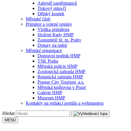
Adresář zaměstnanců
Tiskový mluvčí
Dětský koutek
Městské části
Primátor a volené orgány
Vizitka primátora
Složení Rady HMP
Zastupitelé hl. m. Prahy
Dotazy na radní
Městské organizace
Dopravní podnik HMP
TSK Praha
Městská policie HMP
Zoologická zahrada HMP
Botanická zahrada HMP
Prague City Tourism, a.s.
Městská knihovna v Praze
Galerie HMP
Muzeum HMP
Kontakty na redakci portálu a webmastera
Hledat
MENU