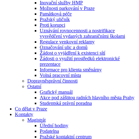
Inovační služby HMP
Možnosti parkování v Praze
Památková péče
Pražský uličník
Proti korupci
Uznávání rovnocennosti a nostrifikace
vysvědčení vydaných zahraničními školami
Regulace venkovní reklamy
Označování ulic a domů
Žádost o vyjádření k existenci sítí
Žádosti o využití prostředků elektronické
prezentace
Informace pro klienta směnárny
Volná pracovní místa
Dopravněsprávní činnosti
Ostatní
Grafický manuál
Akce pod záštitou radních hlavního města Prahy
Studentská právní poradna
Co dělat v Praze
Kontakty
Magistrát
Úřední hodiny
Podatelna
Pražské kontaktní centrum