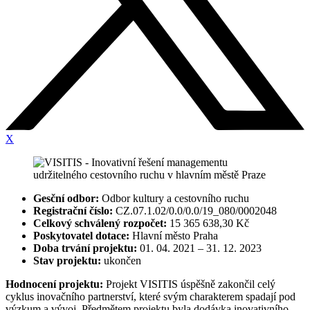
X
Gesční odbor:
Odbor kultury a cestovního ruchu
Registrační číslo:
CZ.07.1.02/0.0/0.0/19_080/0002048
Celkový schválený rozpočet:
15 365 638,30 Kč
Poskytovatel dotace:
Hlavní město Praha
Doba trvání projektu:
01. 04. 2021 – 31. 12. 2023
Stav projektu:
ukončen
Hodnocení projektu:
Projekt VISITIS úspěšně zakončil celý
cyklus inovačního partnerství, které svým charakterem spadají pod
výzkum a vývoj. Předmětem projektu byla dodávka inovativního