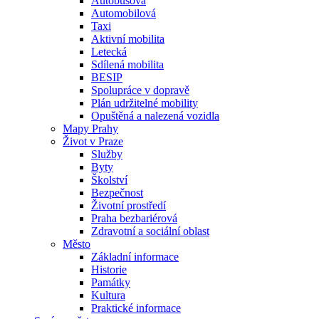
Autobusová
Automobilová
Taxi
Aktivní mobilita
Letecká
Sdílená mobilita
BESIP
Spolupráce v dopravě
Plán udržitelné mobility
Opuštěná a nalezená vozidla
Mapy Prahy
Život v Praze
Služby
Byty
Školství
Bezpečnost
Životní prostředí
Praha bezbariérová
Zdravotní a sociální oblast
Město
Základní informace
Historie
Památky
Kultura
Praktické informace