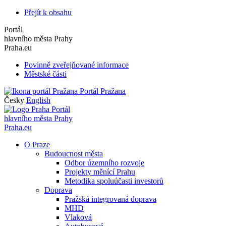
Přejít k obsahu
Portál
hlavního města Prahy
Praha.eu
Povinně zveřejňované informace
Městské části
Portál Pražana
Česky
English
Portál
hlavního města Prahy
Praha.eu
O Praze
Budoucnost města
Odbor územního rozvoje
Projekty měnící Prahu
Metodika spoluúčasti investorů
Doprava
Pražská integrovaná doprava
MHD
Vlaková