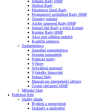
Jednání Rady HMP
Složení Rady
Působnost členů Rady
Programové prohlášení Rady HMP
Termíny jednání
Archiv usnesení Rady HMP
Jednací řád Rady a jejích Komisí
Komise Rady HMP
Akce pod záštitou radních
Koaliční smlouva
Zastupitelstvo
Zasedání zastupitelstva
Seznam zastupitelů
Politické kluby
Výbory
Schválená usnesení
Výsledky hlasování
Jednací řády
Manuál pro interpelující občany
Čestné občanství HMP
Městské části
Potřebuji řešit
Služby úřadu
Bydlení a nemovitosti
Doklady a oprávnění