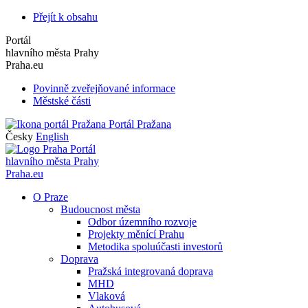
Přejít k obsahu
Portál
hlavního města Prahy
Praha.eu
Povinně zveřejňované informace
Městské části
Portál Pražana
Česky
English
Portál
hlavního města Prahy
Praha.eu
O Praze
Budoucnost města
Odbor územního rozvoje
Projekty měnící Prahu
Metodika spoluúčasti investorů
Doprava
Pražská integrovaná doprava
MHD
Vlaková