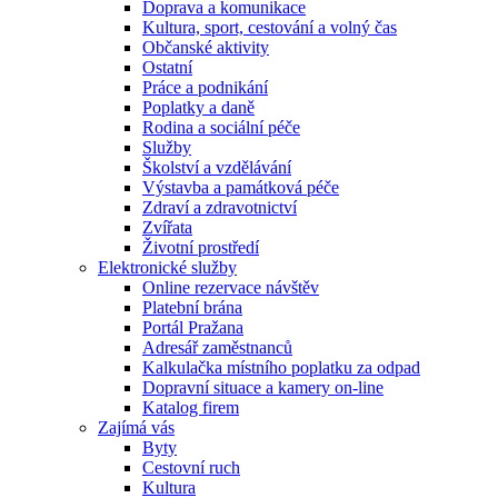
Doprava a komunikace
Kultura, sport, cestování a volný čas
Občanské aktivity
Ostatní
Práce a podnikání
Poplatky a daně
Rodina a sociální péče
Služby
Školství a vzdělávání
Výstavba a památková péče
Zdraví a zdravotnictví
Zvířata
Životní prostředí
Elektronické služby
Online rezervace návštěv
Platební brána
Portál Pražana
Adresář zaměstnanců
Kalkulačka místního poplatku za odpad
Dopravní situace a kamery on-line
Katalog firem
Zajímá vás
Byty
Cestovní ruch
Kultura