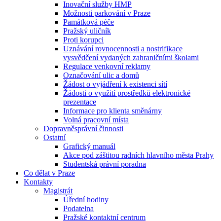
Inovační služby HMP
Možnosti parkování v Praze
Památková péče
Pražský uličník
Proti korupci
Uznávání rovnocennosti a nostrifikace
vysvědčení vydaných zahraničními školami
Regulace venkovní reklamy
Označování ulic a domů
Žádost o vyjádření k existenci sítí
Žádosti o využití prostředků elektronické
prezentace
Informace pro klienta směnárny
Volná pracovní místa
Dopravněsprávní činnosti
Ostatní
Grafický manuál
Akce pod záštitou radních hlavního města Prahy
Studentská právní poradna
Co dělat v Praze
Kontakty
Magistrát
Úřední hodiny
Podatelna
Pražské kontaktní centrum