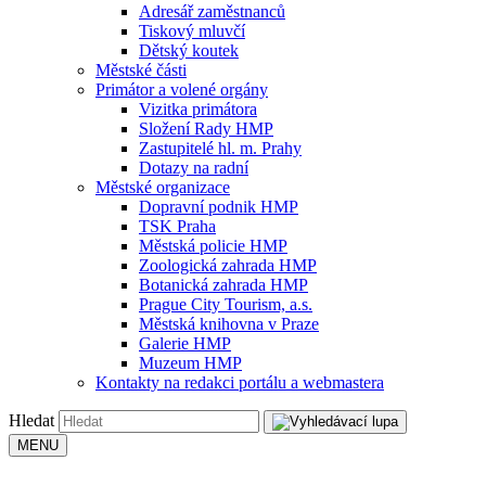
Adresář zaměstnanců
Tiskový mluvčí
Dětský koutek
Městské části
Primátor a volené orgány
Vizitka primátora
Složení Rady HMP
Zastupitelé hl. m. Prahy
Dotazy na radní
Městské organizace
Dopravní podnik HMP
TSK Praha
Městská policie HMP
Zoologická zahrada HMP
Botanická zahrada HMP
Prague City Tourism, a.s.
Městská knihovna v Praze
Galerie HMP
Muzeum HMP
Kontakty na redakci portálu a webmastera
Hledat
MENU