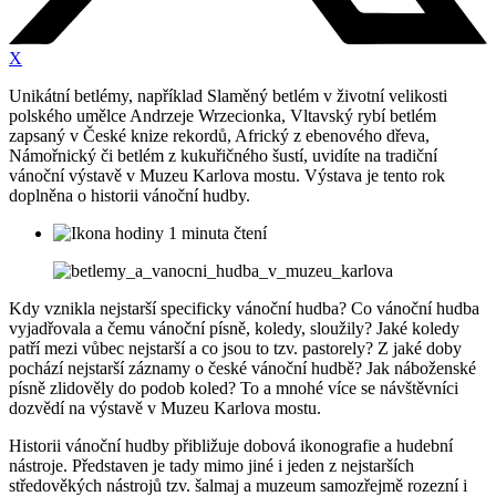
X
Unikátní betlémy, například Slaměný betlém v životní velikosti
polského umělce Andrzeje Wrzecionka, Vltavský rybí betlém
zapsaný v České knize rekordů, Africký z ebenového dřeva,
Námořnický či betlém z kukuřičného šustí, uvidíte na tradiční
vánoční výstavě v Muzeu Karlova mostu. Výstava je tento rok
doplněna o historii vánoční hudby.
1 minuta čtení
Kdy vznikla nejstarší specificky vánoční hudba? Co vánoční hudba
vyjadřovala a čemu vánoční písně, koledy, sloužily? Jaké koledy
patří mezi vůbec nejstarší a co jsou to tzv. pastorely? Z jaké doby
pochází nejstarší záznamy o české vánoční hudbě? Jak náboženské
písně zlidověly do podob koled? To a mnohé více se návštěvníci
dozvědí na výstavě v Muzeu Karlova mostu.
Historii vánoční hudby přibližuje dobová ikonografie a hudební
nástroje. Představen je tady mimo jiné i jeden z nejstarších
středověkých nástrojů tzv. šalmaj a muzeum samozřejmě rozezní i