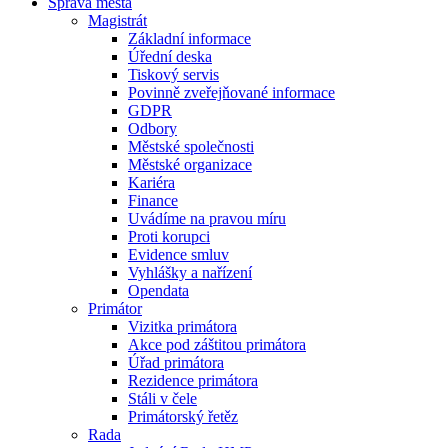
Správa města
Magistrát
Základní informace
Úřední deska
Tiskový servis
Povinně zveřejňované informace
GDPR
Odbory
Městské společnosti
Městské organizace
Kariéra
Finance
Uvádíme na pravou míru
Proti korupci
Evidence smluv
Vyhlášky a nařízení
Opendata
Primátor
Vizitka primátora
Akce pod záštitou primátora
Úřad primátora
Rezidence primátora
Stáli v čele
Primátorský řetěz
Rada