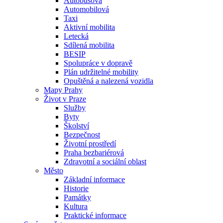
Autobusová
Automobilová
Taxi
Aktivní mobilita
Letecká
Sdílená mobilita
BESIP
Spolupráce v dopravě
Plán udržitelné mobility
Opuštěná a nalezená vozidla
Mapy Prahy
Život v Praze
Služby
Byty
Školství
Bezpečnost
Životní prostředí
Praha bezbariérová
Zdravotní a sociální oblast
Město
Základní informace
Historie
Památky
Kultura
Praktické informace