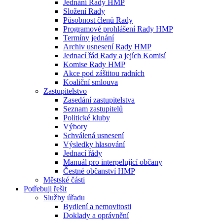
Jednání Rady HMP
Složení Rady
Působnost členů Rady
Programové prohlášení Rady HMP
Termíny jednání
Archiv usnesení Rady HMP
Jednací řád Rady a jejích Komisí
Komise Rady HMP
Akce pod záštitou radních
Koaliční smlouva
Zastupitelstvo
Zasedání zastupitelstva
Seznam zastupitelů
Politické kluby
Výbory
Schválená usnesení
Výsledky hlasování
Jednací řády
Manuál pro interpelující občany
Čestné občanství HMP
Městské části
Potřebuji řešit
Služby úřadu
Bydlení a nemovitosti
Doklady a oprávnění