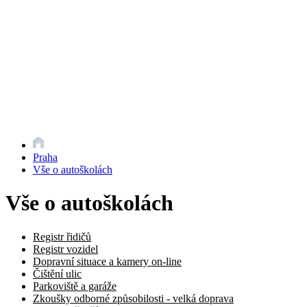
Praha
Vše o autoškolách
Vše o autoškolách
Registr řidičů
Registr vozidel
Dopravní situace a kamery on-line
Čištění ulic
Parkoviště a garáže
Zkoušky odborné způsobilosti - velká doprava