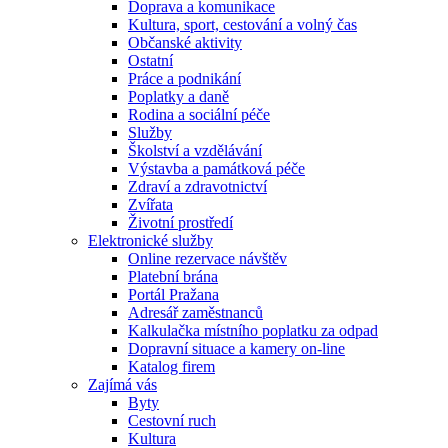
Doprava a komunikace
Kultura, sport, cestování a volný čas
Občanské aktivity
Ostatní
Práce a podnikání
Poplatky a daně
Rodina a sociální péče
Služby
Školství a vzdělávání
Výstavba a památková péče
Zdraví a zdravotnictví
Zvířata
Životní prostředí
Elektronické služby
Online rezervace návštěv
Platební brána
Portál Pražana
Adresář zaměstnanců
Kalkulačka místního poplatku za odpad
Dopravní situace a kamery on-line
Katalog firem
Zajímá vás
Byty
Cestovní ruch
Kultura