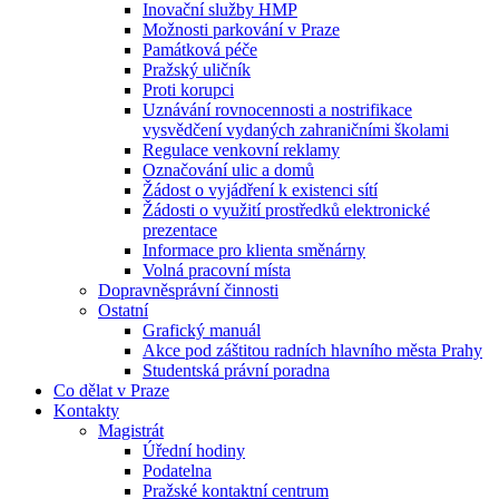
Inovační služby HMP
Možnosti parkování v Praze
Památková péče
Pražský uličník
Proti korupci
Uznávání rovnocennosti a nostrifikace
vysvědčení vydaných zahraničními školami
Regulace venkovní reklamy
Označování ulic a domů
Žádost o vyjádření k existenci sítí
Žádosti o využití prostředků elektronické
prezentace
Informace pro klienta směnárny
Volná pracovní místa
Dopravněsprávní činnosti
Ostatní
Grafický manuál
Akce pod záštitou radních hlavního města Prahy
Studentská právní poradna
Co dělat v Praze
Kontakty
Magistrát
Úřední hodiny
Podatelna
Pražské kontaktní centrum