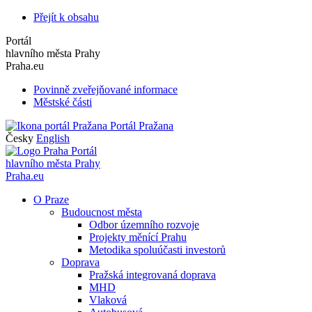
Přejít k obsahu
Portál
hlavního města Prahy
Praha.eu
Povinně zveřejňované informace
Městské části
Portál Pražana
Česky
English
Portál
hlavního města Prahy
Praha.eu
O Praze
Budoucnost města
Odbor územního rozvoje
Projekty měnící Prahu
Metodika spoluúčasti investorů
Doprava
Pražská integrovaná doprava
MHD
Vlaková