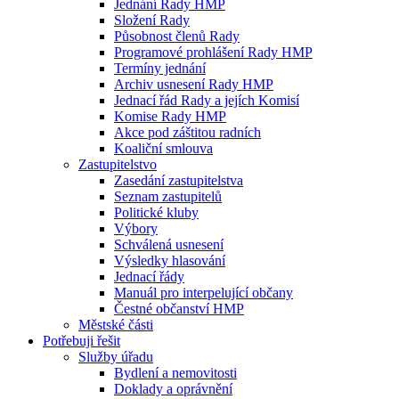
Jednání Rady HMP
Složení Rady
Působnost členů Rady
Programové prohlášení Rady HMP
Termíny jednání
Archiv usnesení Rady HMP
Jednací řád Rady a jejích Komisí
Komise Rady HMP
Akce pod záštitou radních
Koaliční smlouva
Zastupitelstvo
Zasedání zastupitelstva
Seznam zastupitelů
Politické kluby
Výbory
Schválená usnesení
Výsledky hlasování
Jednací řády
Manuál pro interpelující občany
Čestné občanství HMP
Městské části
Potřebuji řešit
Služby úřadu
Bydlení a nemovitosti
Doklady a oprávnění