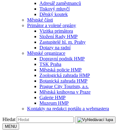
Adresář zaměstnanců
Tiskový mluvčí
Dětský koutek
Městské části
Primátor a volené orgány
Vizitka primátora
Složení Rady HMP
Zastupitelé hl. m. Prahy
Dotazy na radní
Městské organizace
Dopravní podnik HMP
TSK Praha
Městská policie HMP
Zoologická zahrada HMP
Botanická zahrada HMP
Prague City Tourism, a.s.
Městská knihovna v Praze
Galerie HMP
Muzeum HMP
Kontakty na redakci portálu a webmastera
Hledat
MENU