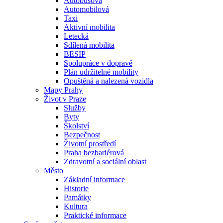
Autobusová
Automobilová
Taxi
Aktivní mobilita
Letecká
Sdílená mobilita
BESIP
Spolupráce v dopravě
Plán udržitelné mobility
Opuštěná a nalezená vozidla
Mapy Prahy
Život v Praze
Služby
Byty
Školství
Bezpečnost
Životní prostředí
Praha bezbariérová
Zdravotní a sociální oblast
Město
Základní informace
Historie
Památky
Kultura
Praktické informace