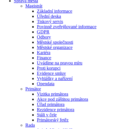
Správa města
Magistrát
Základní informace
Úřední deska
Tiskový servis
Povinně zveřejňované informace
GDPR
Odbory
Městské společnosti
Městské organizace
Kariéra
Finance
Uvádíme na pravou míru
Proti korupci
Evidence smluv
Vyhlášky a nařízení
Opendata
Primátor
Vizitka primátora
Akce pod záštitou primátora
Úřad primátora
Rezidence primátora
Stáli v čele
Primátorský řetěz
Rada