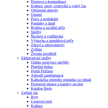
Doprava a komunikace
Kultura, sport, cestování a volný čas
Občanské aktivity
Ostatní
Práce a podnikání
Poplatky a daně
Rodina a sociální péče
Služby
Školství a vzdělávání
Výstavba a památková péče
Zdraví a zdravotnictví
Zvířata
Životní prostředí
Elektronické služby
Online rezervace návštěv
Platební brána
Portál Pražana
Adresář zaměstnanců
Kalkulačka místního poplatku za odpad
Dopravní situace a kamery on-line
Katalog firem
Zajímá vás
Byty
Cestovní ruch
Kultura