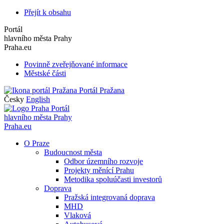
Přejít k obsahu
Portál
hlavního města Prahy
Praha.eu
Povinně zveřejňované informace
Městské části
Portál Pražana
Česky
English
Portál
hlavního města Prahy
Praha.eu
O Praze
Budoucnost města
Odbor územního rozvoje
Projekty měnící Prahu
Metodika spoluúčasti investorů
Doprava
Pražská integrovaná doprava
MHD
Vlaková