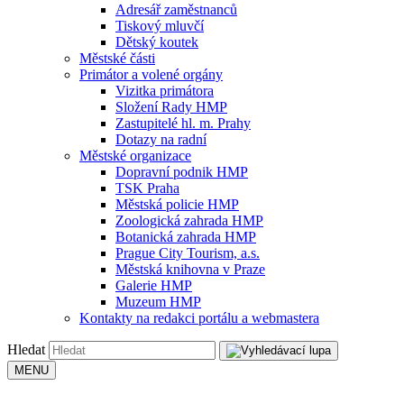
Adresář zaměstnanců
Tiskový mluvčí
Dětský koutek
Městské části
Primátor a volené orgány
Vizitka primátora
Složení Rady HMP
Zastupitelé hl. m. Prahy
Dotazy na radní
Městské organizace
Dopravní podnik HMP
TSK Praha
Městská policie HMP
Zoologická zahrada HMP
Botanická zahrada HMP
Prague City Tourism, a.s.
Městská knihovna v Praze
Galerie HMP
Muzeum HMP
Kontakty na redakci portálu a webmastera
Hledat
MENU