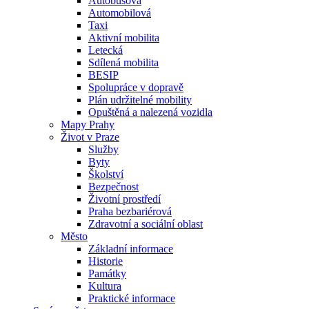
Autobusová
Automobilová
Taxi
Aktivní mobilita
Letecká
Sdílená mobilita
BESIP
Spolupráce v dopravě
Plán udržitelné mobility
Opuštěná a nalezená vozidla
Mapy Prahy
Život v Praze
Služby
Byty
Školství
Bezpečnost
Životní prostředí
Praha bezbariérová
Zdravotní a sociální oblast
Město
Základní informace
Historie
Památky
Kultura
Praktické informace