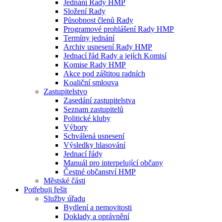
Jednání Rady HMP
Složení Rady
Působnost členů Rady
Programové prohlášení Rady HMP
Termíny jednání
Archiv usnesení Rady HMP
Jednací řád Rady a jejích Komisí
Komise Rady HMP
Akce pod záštitou radních
Koaliční smlouva
Zastupitelstvo
Zasedání zastupitelstva
Seznam zastupitelů
Politické kluby
Výbory
Schválená usnesení
Výsledky hlasování
Jednací řády
Manuál pro interpelující občany
Čestné občanství HMP
Městské části
Potřebuji řešit
Služby úřadu
Bydlení a nemovitosti
Doklady a oprávnění