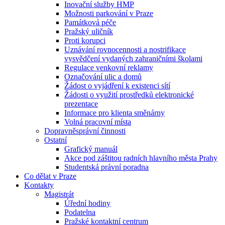
Inovační služby HMP
Možnosti parkování v Praze
Památková péče
Pražský uličník
Proti korupci
Uznávání rovnocennosti a nostrifikace
vysvědčení vydaných zahraničními školami
Regulace venkovní reklamy
Označování ulic a domů
Žádost o vyjádření k existenci sítí
Žádosti o využití prostředků elektronické
prezentace
Informace pro klienta směnárny
Volná pracovní místa
Dopravněsprávní činnosti
Ostatní
Grafický manuál
Akce pod záštitou radních hlavního města Prahy
Studentská právní poradna
Co dělat v Praze
Kontakty
Magistrát
Úřední hodiny
Podatelna
Pražské kontaktní centrum