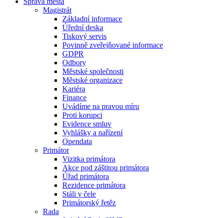
Správa města
Magistrát
Základní informace
Úřední deska
Tiskový servis
Povinně zveřejňované informace
GDPR
Odbory
Městské společnosti
Městské organizace
Kariéra
Finance
Uvádíme na pravou míru
Proti korupci
Evidence smluv
Vyhlášky a nařízení
Opendata
Primátor
Vizitka primátora
Akce pod záštitou primátora
Úřad primátora
Rezidence primátora
Stáli v čele
Primátorský řetěz
Rada